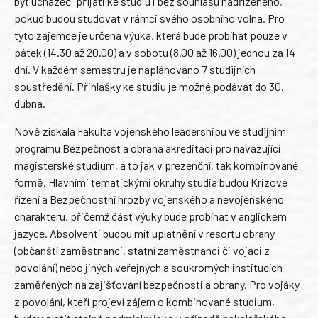
být uchazeči přijati ke studiu i bez souhlasu nadřízeného,
pokud budou studovat v rámci svého osobního volna. Pro
tyto zájemce je určena výuka, která bude probíhat pouze v
pátek (14.30 až 20.00) a v sobotu (8.00 až 16.00) jednou za 14
dní. V každém semestru je naplánováno 7 studijních
soustředění. Přihlášky ke studiu je možné podávat do 30.
dubna.
Nově získala Fakulta vojenského leadershipu ve studijním
programu Bezpečnost a obrana akreditaci pro navazující
magisterské studium, a to jak v prezenční, tak kombinované
formě. Hlavními tematickými okruhy studia budou Krizové
řízení a Bezpečnostní hrozby vojenského a nevojenského
charakteru, přičemž část výuky bude probíhat v anglickém
jazyce. Absolventi budou mít uplatnění v resortu obrany
(občanští zaměstnanci, státní zaměstnanci či vojáci z
povolání) nebo jiných veřejných a soukromých institucích
zaměřených na zajišťování bezpečnosti a obrany. Pro vojáky
z povolání, kteří projeví zájem o kombinované studium,