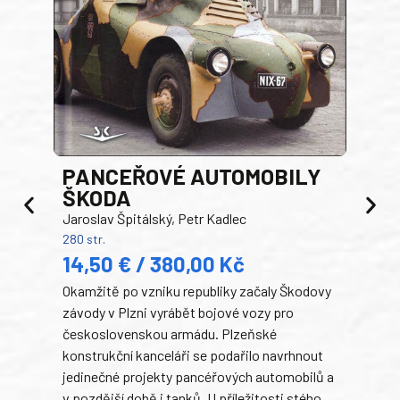
PANCEŘOVÉ AUTOMOBILY
ŠKODA
TA
Jaroslav Špitálský, Petr Kadlec
Ben
280 str.
352 s
14,50 € / 380,00 Kč
22
Okamžitě po vzniku republiky začaly Škodovy
Tank
závody v Plzni vyrábět bojové vozy pro
býva
československou armádu. Plzeňské
Rusk
konstrukční kanceláři se podařilo navrhnout
armá
jedinečné projekty pancéřových automobilů a
stře
v pozdější době i tanků. U příležitosti stého
při 