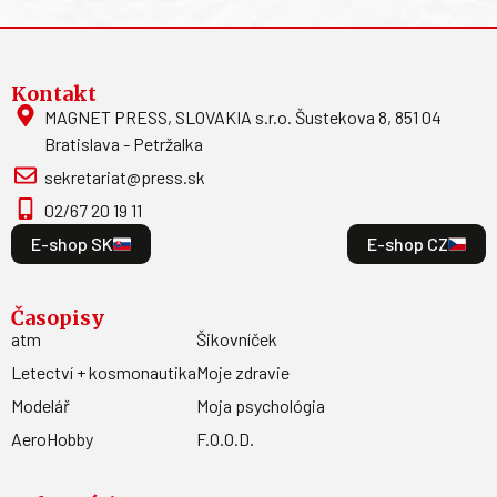
Kontakt
MAGNET PRESS, SLOVAKIA s.r.o. Šustekova 8, 851 04
Bratislava - Petržalka
sekretariat@press.sk
02/67 20 19 11
E-shop SK
E-shop CZ
Časopisy
atm
Šikovníček
Letectví + kosmonautika
Moje zdravie
Modelář
Moja psychológia
AeroHobby
F.O.O.D.