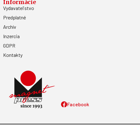
Informácie
Vydavateľstvo
Predplatné
Archív
Inzercia
GDPR
Kontakty
Facebook
Magnetpress.online
© 2023 Všetky práva vyhradené. Dizajn a
programovanie: