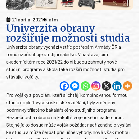
21 apríla, 2021
atm
Univerzita obrany
rozšiřuje možnosti studia
Univerzita obrany vychází vstříc potřebám Armády ČR a
tomu uzpůsobuje studijní nabídku. V nastávajícím
akademickém roce 2021/22 do ní budou zahrnuty nové
studijní programy a škola také rozšíří možnosti studia pro
stávající vojáky.
Pro vojáky z povolání, kteří si chtějí kombinovanou formou
studia doplnit vysokoškolské vzdělání, byly změněny
podmínky tříletého bakalářského studijního programu
Bezpečnost a obrana na Fakultě vojenského leadershipu.
Stejně jako dosud může voják požádat nadřízeného o vyslání
ke studiu a může čerpat příslušné výhody, nově však mohou