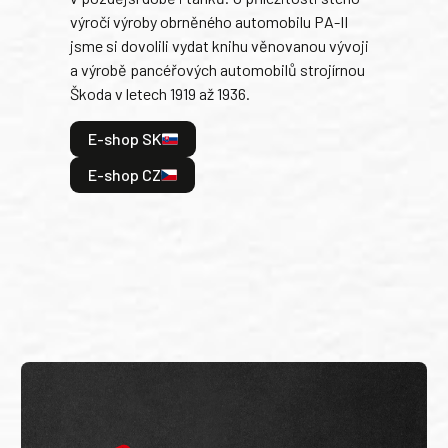
výročí výroby obrněného automobilu PA-II
blíz
jsme si dovolili vydat knihu věnovanou vývoji
tank
a výrobě pancéřových automobilů strojírnou
v lé
Škoda v letech 1919 až 1936.
tak 
hrdi
E-shop SK
je: 
odeh
E-shop CZ
bitv
E
E