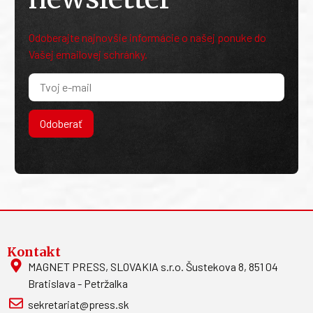
Odoberajte najnovšie informácie o našej ponuke do
Vašej emailovej schránky.
Odoberať
Kontakt
MAGNET PRESS, SLOVAKIA s.r.o. Šustekova 8, 851 04
Bratislava - Petržalka
sekretariat@press.sk