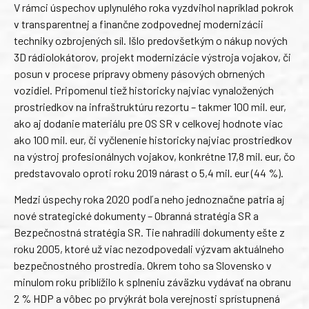
V rámci úspechov uplynulého roka vyzdvihol napríklad pokrok
v transparentnej a finančne zodpovednej modernizácii
techniky ozbrojených síl. Išlo predovšetkým o nákup nových
3D rádiolokátorov, projekt modernizácie výstroja vojakov, či
posun v procese prípravy obmeny pásových obrnených
vozidiel. Pripomenul tiež historicky najviac vynaložených
prostriedkov na infraštruktúru rezortu – takmer 100 mil. eur,
ako aj dodanie materiálu pre OS SR v celkovej hodnote viac
ako 100 mil. eur, či vyčlenenie historicky najviac prostriedkov
na výstroj profesionálnych vojakov, konkrétne 17,8 mil. eur, čo
predstavovalo oproti roku 2019 nárast o 5,4 mil. eur (44 %).
Medzi úspechy roka 2020 podľa neho jednoznačne patria aj
nové strategické dokumenty – Obranná stratégia SR a
Bezpečnostná stratégia SR. Tie nahradili dokumenty ešte z
roku 2005, ktoré už viac nezodpovedali výzvam aktuálneho
bezpečnostného prostredia. Okrem toho sa Slovensko v
minulom roku priblížilo k splneniu záväzku vydávať na obranu
2 % HDP a vôbec po prvýkrát bola verejnosti sprístupnená