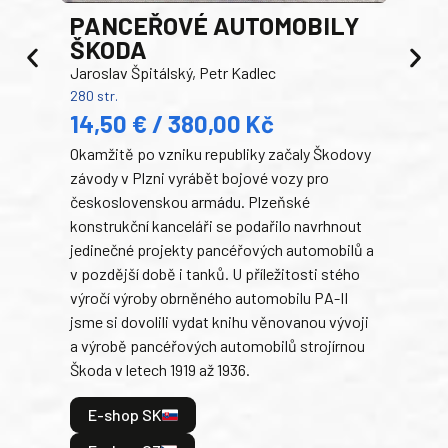
PANCEŘOVÉ AUTOMOBILY
ŠKODA
TA
Jaroslav Špitálský, Petr Kadlec
Ben
280 str.
352 s
14,50 € / 380,00 Kč
22
Okamžitě po vzniku republiky začaly Škodovy
Tank
závody v Plzni vyrábět bojové vozy pro
býva
československou armádu. Plzeňské
Rusk
konstrukční kanceláři se podařilo navrhnout
armá
jedinečné projekty pancéřových automobilů a
stře
v pozdější době i tanků. U příležitosti stého
při 
výročí výroby obrněného automobilu PA-II
blíz
jsme si dovolili vydat knihu věnovanou vývoji
tank
a výrobě pancéřových automobilů strojírnou
v lé
Škoda v letech 1919 až 1936.
tak 
hrdi
E-shop SK
je: 
odeh