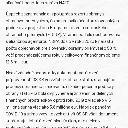
aliančná hodnotiaca správa NATO.
Úspech zaznamenala aj spolupráca rezortu obrany s
obranným priemyslom, čo sa prejavilo účasťou slovenských
podnikov v projektoch Programu rozvoja európskeho
obranného priemyslu (EDIDP). V rámci podielu obchodovania
s aliančnou agentúrou NSPA došlo v roku 2020 k nárastu
počtu objednávok pre slovenský obranný priemysel o 50 %
voči predchádzajúcemu roku v celkovom finančnom objeme
12,6 mil. eur.
Medzi zásadné nedostatky dokument radí úroveň
pripravenosti OS SR vo vzťahu k obrane štátu, stagnujúce
procesy obranného plánovania, či zabezpečenie podpory
obrany štátu – tá bola ovplyvnená aj znížením pridelených
finančných prostriedkov oproti roku 2019 z viac ako 4,5
milióna eur na viac ako 3,8 milióna eur. Napriek pandémii
COVID-19 a útlmu výcvikových aktivít OS SR však dokument
konštatuje dobrú úroveň plnenia úloh, a to nielen v
prebiehajúcich misiách a operáciách mimo územia SR, ale