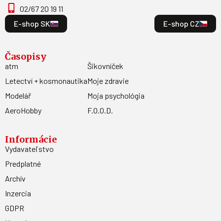
02/67 20 19 11
E-shop SK
E-shop CZ
Časopisy
atm
Šikovníček
Letectví + kosmonautika
Moje zdravie
Modelář
Moja psychológia
AeroHobby
F.O.O.D.
Informácie
Vydavateľstvo
Predplatné
Archív
Inzercia
GDPR