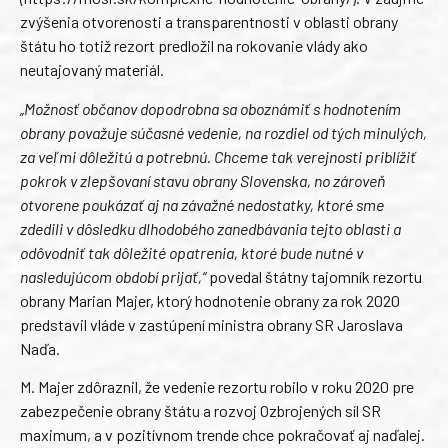
zvýšenia otvorenosti a transparentnosti v oblasti obrany
štátu ho totiž rezort predložil na rokovanie vlády ako
neutajovaný materiál.
„Možnosť občanov dopodrobna sa oboznámiť s hodnotením
obrany považuje súčasné vedenie, na rozdiel od tých minulých,
za veľmi dôležitú a potrebnú. Chceme tak verejnosti priblížiť
pokrok v zlepšovaní stavu obrany Slovenska, no zároveň
otvorene poukázať aj na závažné nedostatky, ktoré sme
zdedili v dôsledku dlhodobého zanedbávania tejto oblasti a
odôvodniť tak dôležité opatrenia, ktoré bude nutné v
nasledujúcom období prijať,“
povedal štátny tajomník rezortu
obrany Marian Majer, ktorý hodnotenie obrany za rok 2020
predstavil vláde v zastúpení ministra obrany SR Jaroslava
Naďa.
M. Majer zdôraznil, že vedenie rezortu robilo v roku 2020 pre
zabezpečenie obrany štátu a rozvoj Ozbrojených síl SR
maximum, a v pozitívnom trende chce pokračovať aj naďalej.