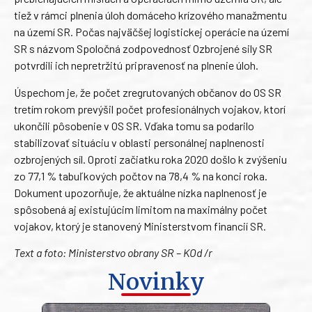
tiež v rámci plnenia úloh domáceho krízového manažmentu
na území SR. Počas najväčšej logistickej operácie na území
SR s názvom Spoločná zodpovednosť Ozbrojené sily SR
potvrdili ich nepretržitú pripravenosť na plnenie úloh.
Úspechom je, že počet zregrutovaných občanov do OS SR
tretím rokom prevýšil počet profesionálnych vojakov, ktorí
ukončili pôsobenie v OS SR. Vďaka tomu sa podarilo
stabilizovať situáciu v oblasti personálnej naplnenosti
ozbrojených síl. Oproti začiatku roka 2020 došlo k zvýšeniu
zo 77,1 % tabuľkových počtov na 78,4 % na konci roka.
Dokument upozorňuje, že aktuálne nízka naplnenosť je
spôsobená aj existujúcim limitom na maximálny počet
vojakov, ktorý je stanovený Ministerstvom financií SR.
Text a foto: Ministerstvo obrany SR – KOd /r
Novinky