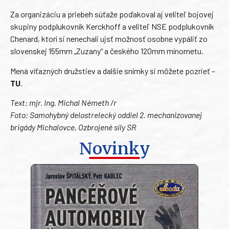
Za organizáciu a priebeh súťaže poďakoval aj veliteľ bojovej
skupiny podplukovník Kerckhoff a veliteľ NSE podplukovník
Chenard, ktorí si nenechali ujsť možnosť osobne vypáliť zo
slovenskej 155mm „Zuzany“ a českého 120mm mínometu.
Mená víťazných družstiev a dalšie snímky si môžete pozrieť –
TU
.
Text: mjr. Ing. Michal Németh /r
Foto: Samohybný delostrelecký oddiel 2. mechanizovanej
brigády Michalovce, Ozbrojené sily SR
Novinky