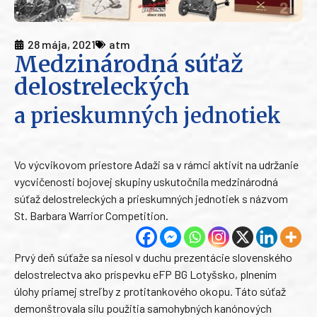
28 mája, 2021
atm
Medzinárodná súťaž
delostreleckých
a prieskumných jednotiek
Vo výcvikovom priestore Adaži sa v rámci aktivít na udržanie
vycvičenosti bojovej skupiny uskutočnila medzinárodná
súťaž delostreleckých a prieskumných jednotiek s názvom
St. Barbara Warrior Competition.
Prvý deň súťaže sa niesol v duchu prezentácie slovenského
delostrelectva ako príspevku eFP BG Lotyšsko, plnením
úlohy priamej streľby z protitankového okopu. Táto súťaž
demonštrovala silu použitia samohybných kanónových