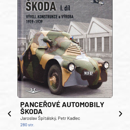
PANCEŘOVÉ AUTOMOBILY
ŠKODA
TA
Jaroslav Špitálský, Petr Kadlec
Ben
280 str.
352 s