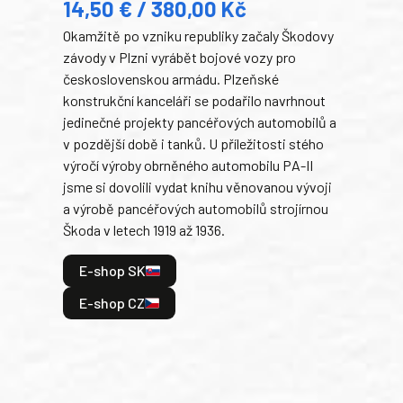
14,50 € / 380,00 Kč
22
Okamžitě po vzniku republiky začaly Škodovy
Tank
závody v Plzni vyrábět bojové vozy pro
býva
československou armádu. Plzeňské
Rusk
konstrukční kanceláři se podařilo navrhnout
armá
jedinečné projekty pancéřových automobilů a
stře
v pozdější době i tanků. U příležitosti stého
při 
výročí výroby obrněného automobilu PA-II
blíz
jsme si dovolili vydat knihu věnovanou vývoji
tank
a výrobě pancéřových automobilů strojírnou
v lé
Škoda v letech 1919 až 1936.
tak 
hrdi
E-shop SK
je: 
odeh
E-shop CZ
bitv
E
E