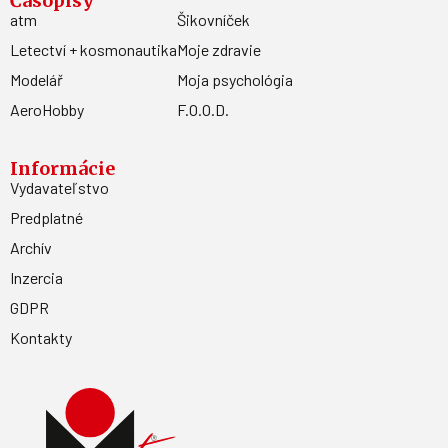
Časopisy
atm
Šikovníček
Letectví + kosmonautika
Moje zdravie
Modelář
Moja psychológia
AeroHobby
F.O.O.D.
Informácie
Vydavateľstvo
Predplatné
Archív
Inzercia
GDPR
Kontakty