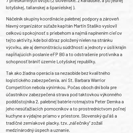
7 prieskumných dvojíc (2 slovenské, 2 kanadské, a po jednej
lotyšskej, talianskej a španielskej ).
Náčelník skupiny koordinácie palebnej podpory a zároveň
hlavný organizátor súťaže kapitán Martin Staško vyslovil
celkovú spokojnosť s priebehom a najmä naplnením cieľov
tejto aktivity, kde bol dôraz položený nielen na stránku
výcviku, ale aj demonštráciu súdržnosti a jednoty v úsilí krajín
napĺňajúcich poslanie eFP BG a to odstrašenie protivníka a
schopnosť brániť územie Lotyšskej republiky.
Tak ako žiadna operácia sa nezaobíde bez kvalitného
logistického zabezpečenia, ani St. Barbara Warrior
Competition nebola výnimkou. Počas oboch dní bola pre
účastníkov zabezpečená strava pod taktovkou výkonného
poddôstojníka 2. palebnej batérie rotmajstra Peter Demka a
jeho nesúťažiacich pomocníkov a to prostredníctvom poľnej
kuchyne a výdajne priamo v priestore. Slovenský guľáš a
tradičné zemiakové placky, tzv. „náľečníky“ zožali
medzinárodný úspech a uznanie.