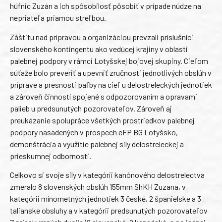
húfnic Zuzán a ich spôsobilosť pôsobiť v prípade núdze na
nepriateľa priamou streľbou.
Záštitu nad prípravou a organizáciou prevzali príslušníci
slovenského kontingentu ako vedúcej krajiny v oblasti
palebnej podpory v rámci Lotyšskej bojovej skupiny. Cieľom
súťaže bolo preveriť a upevniť zručnosti jednotlivých obslúh v
príprave a presnosti paľby na cieľ u delostreleckých jednotiek
a zároveň činností spojené s odpozorovaním a opravami
palieb u predsunutých pozorovateľov. Zároveň aj
preukázanie spolupráce všetkých prostriedkov palebnej
podpory nasadených v prospech eFP BG Lotyšsko,
demonštrácia a využitie palebnej sily delostreleckej a
prieskumnej odbornosti.
Celkovo si svoje sily v kategórii kanónového delostrelectva
zmeralo 8 slovenských obslúh 155mm ShKH Zuzana, v
kategórii mínometných jednotiek 3 české, 2 španielske a 3
talianske obsluhy a v kategórii predsunutých pozorovateľov