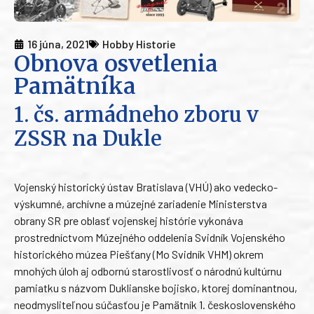
16 júna, 2021
Hobby Historie
Obnova osvetlenia
Pamätníka
1. čs. armádneho zboru v
ZSSR na Dukle
Vojenský historický ústav Bratislava (VHÚ) ako vedecko-
výskumné, archívne a múzejné zariadenie Ministerstva
obrany SR pre oblasť vojenskej histórie vykonáva
prostredníctvom Múzejného oddelenia Svidník Vojenského
historického múzea Piešťany (Mo Svidník VHM) okrem
mnohých úloh aj odbornú starostlivosť o národnú kultúrnu
pamiatku s názvom Duklianske bojisko, ktorej dominantnou,
neodmysliteľnou súčasťou je Pamätník 1. československého