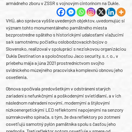
armádneho zboru v ZSSR s vojnovým cintorínom na Dukle.
VHÚ, ako správca vyššie uvedených objektov, uvedomujúc si
význam tohto monumentálneho pamätného miesta
bezprostredne spätého s historickými udalosťami viažucimi
sa k samotnému počiatku oslobodzovacích bojov o
Slovensko, realizoval v spolupráci s neziskovou organizáciou
Dukla Destination a spoločnosťou Jaco security, s. r. o., v
priebehu mája a júna 2021 prostredníctvom svojho
svidníckeho múzejného pracoviska komplexnú obnovu jeho
osvetlenia.
Obnova spočívala predovšetkým v odstránení starých
zariadení s nefunkčnými a poškodenými svietidlami, a v ich
následnom nahradení novými, modernými a štýlovými
nízkoenergetickými LED reflektormi napojenými na senzory
súmrakového spínača, s tým, že dva reflektory po zotmení
osvetľujú samotný pylón pamätníka spolu s časťou jeho
predpolia. Tretí reflektor potom osvetľuje v smere od