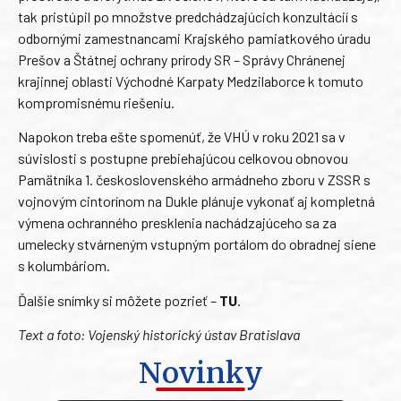
tak pristúpil po množstve predchádzajúcich konzultácií s
odbornými zamestnancami Krajského pamiatkového úradu
Prešov a Štátnej ochrany prírody SR – Správy Chránenej
krajinnej oblasti Východné Karpaty Medzilaborce k tomuto
kompromisnému riešeniu.
Napokon treba ešte spomenúť, že VHÚ v roku 2021 sa v
súvislosti s postupne prebiehajúcou celkovou obnovou
Pamätníka 1. československého armádneho zboru v ZSSR s
vojnovým cintorínom na Dukle plánuje vykonať aj kompletná
výmena ochranného presklenia nachádzajúceho sa za
umelecky stvárneným vstupným portálom do obradnej siene
s kolumbáriom.
Ďalšie snímky si môžete pozrieť –
TU
.
Text a foto: Vojenský historický ústav Bratislava
Novinky