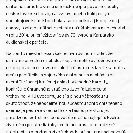
cintorína samotnú vernú umeleckú kópiu pôvodnej sochy
československého vojaka vzdávajúceho hold padlým
spolubojovníkom, ktorá bola v rámci celkovej komplexnej
obnovy tohto pamätného miesta nainštalovaná na piedestál
v roku 2014, pri príležitosti osláv 70. výročia Karpatsko-
duklianskej operácie.
Na tomto mieste treba však jedným dychom dodať, že
samotné osvetlenie nebolo, resp. nemohlo byť obnovené v
celom pôvodnom rozsahu, ale iba čiastočne, keďže samotný
areálu pamätníka a vojnového cintorína sa nachádza na
území Chránenej krajinnej oblasti Východné Karpaty,
konkrétne Chráneného vtáčieho územia Laborecká
vrchovina. VHÚ uvedomujúc si s plnou vážnosťou tú
skutočnosť, že neoddeliteľnou súčasťou tohto chráneného
územia je pestrá a vzácna flóra a fauna, pre ktorú je,
prirodzene, potrebné zachovať čo možno najlepšiu kvalitu
životného prostredia (aby svetlo nenarúšalo prirodzené
prostredie a biorytmus živočíchov, ktoré sa tam nachádzajú),