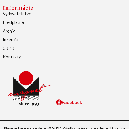
Kontakt
MAGNET PRESS, SLOVAKIA s.r.o. Šustekova 8, 851 04
Bratislava - Petržalka
sekretariat@press.sk
02/67 20 19 11
E-shop SK
E-shop CZ
Časopisy
atm
Šikovníček
Letectví + kosmonautika
Moje zdravie
Modelář
Moja psychológia
AeroHobby
F.O.O.D.