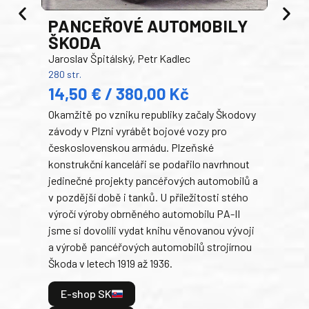
PANCEŘOVÉ AUTOMOBILY
ŠKODA
TA
Jaroslav Špitálský, Petr Kadlec
Ben
280 str.
352 s
14,50 € / 380,00 Kč
22
Okamžitě po vzniku republiky začaly Škodovy
Tank
závody v Plzni vyrábět bojové vozy pro
býva
československou armádu. Plzeňské
Rusk
konstrukční kanceláři se podařilo navrhnout
armá
jedinečné projekty pancéřových automobilů a
stře
v pozdější době i tanků. U příležitosti stého
při 
výročí výroby obrněného automobilu PA-II
blíz
jsme si dovolili vydat knihu věnovanou vývoji
tank
a výrobě pancéřových automobilů strojírnou
v lé
Škoda v letech 1919 až 1936.
tak 
hrdi
E-shop SK
je: 