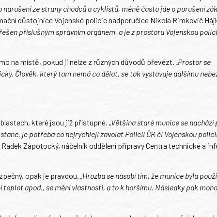
o narušení ze strany chodců a cyklistů, méně často jde o porušení zá
rmační důstojnice Vojenské policie nadporučice Nikola Rimkevič Há
 řešen příslušným správním orgánem, a je z prostoru Vojenskou polici
ímo na místě, pokud ji nelze z různých důvodů převézt.
„Prostor se
icky. Člověk, který tam nemá co dělat, se tak vystavuje dalšímu nebe
blastech, které jsou již přístupné.
„Většina staré munice se nachází
ane, je potřeba co nejrychleji zavolat Policii ČR či Vojenskou policii
 Radek Zápotocký, náčelník oddělení přípravy Centra technické a in
ezpečný, opak je pravdou.
„Hrozba se násobí tím, že munice byla použ
ní teplot apod., se mění vlastnosti, a to k horšímu. Následky pak moh