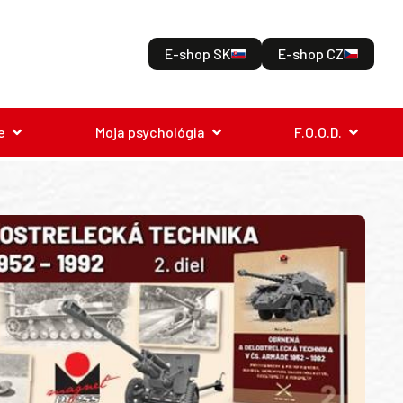
E-shop SK
E-shop CZ
e
Moja psychológia
F.O.O.D.