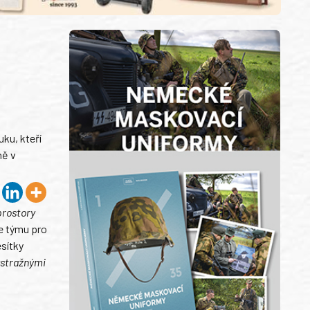
uku, kteří
ně v
prostory
le týmu pro
sítky
výstražnými