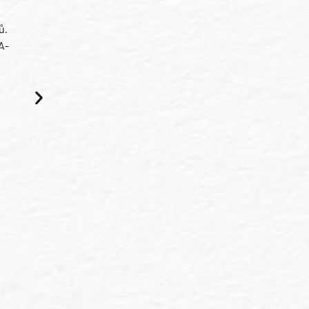
ů.
A-