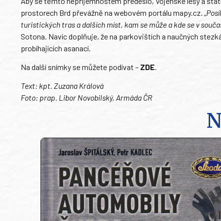
Aby se těmto nepříjemnostem předešlo, Vojenské lesy a stat
prostorech Brd převážně na webovém portálu mapy.cz.
„Posí
turistických tras a dalších míst, kam se může a kde se v souč
Sotona. Navíc doplňuje, že na parkovištích a naučných stezká
probíhajících asanací.
Na další snímky se můžete podívat –
ZDE
.
Text: kpt. Zuzana Králová
Foto: prap. Libor Novobilský, Armáda ČR
N