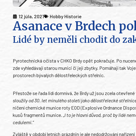
12 júla, 2021
Hobby Historie
Asanace v Brdech pok
Lidé by neměli chodit do za
Pyrotechnická očista v CHKO Brdy opět pokračuje. Po nucené co
zde vyhledávají starou munici či její zbytky. Pomáhají tak V
prostorech bývalých dělostřeleckých střelnic.
Přestože se řada lidí domnívá, že Brdy už jsou zcela otevřené
sloužily od 30. let minulého století jako dělostřelecké střelnic
ničení chemické munice roty EOD (Explosive Ordnance Disposa
kusů fragmentů munice.
„I to je hlavní důvod, proč by lidé n
cedulemi.“
Zvláště v období letních prázdnin je ale nedodržování nařízen