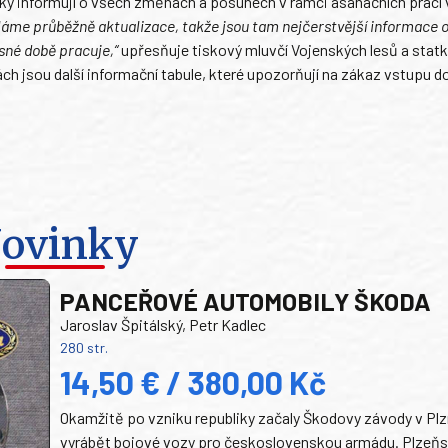
ky informují o všech změnách a posunech v rámci asanačních prací 
láme průběžně aktualizace, takže jsou tam nejčerstvější informace 
asné době pracuje,“
upřesňuje tiskový mluvčí Vojenských lesů a stat
ch jsou další informační tabule, které upozorňují na zákaz vstupu d
ovinky
PANCEŘOVÉ AUTOMOBILY ŠKODA
Jaroslav Špitálský, Petr Kadlec
280 str.
14,50 € / 380,00 Kč
Okamžitě po vzniku republiky začaly Škodovy závody v Plz
vyrábět bojové vozy pro československou armádu. Plzeň