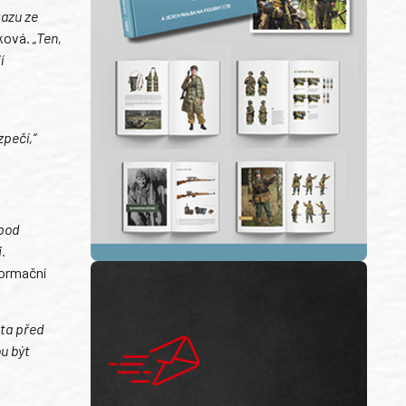
kazu ze
jková.
„Ten,
í
zpečí,“
 pod
.
formační
ita před
ou být