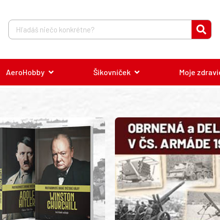
AeroHobby
Šikovníček
Moje zdravi