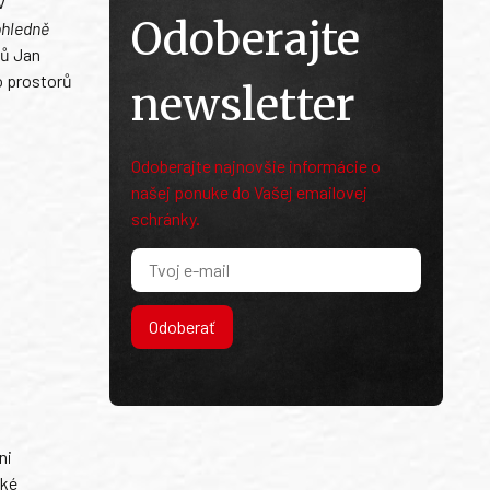
v
Odoberajte
ohledně
ků Jan
o prostorů
newsletter
Odoberajte najnovšie informácie o
našej ponuke do Vašej emailovej
schránky.
Odoberať
ni
ské