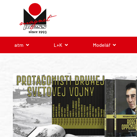
atm
L+K
Modelář