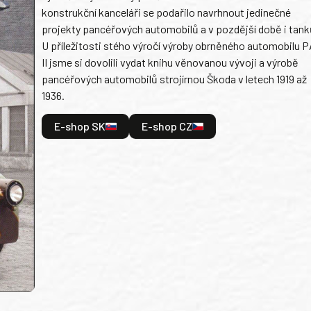
konstrukční kanceláři se podařilo navrhnout jedinečné
projekty pancéřových automobilů a v pozdější době i tank
U příležitosti stého výročí výroby obrněného automobilu P
II jsme si dovolili vydat knihu věnovanou vývoji a výrobě
pancéřových automobilů strojírnou Škoda v letech 1919 až
1936.
E-shop SK
E-shop CZ