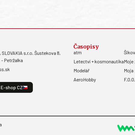
Časopisy
atm
Šikov
LOVAKIA s.r.o. Šustekova 8,
 - Petržalka
Letectví + kosmonautika
Moje 
ss.sk
Modelář
Moja 
AeroHobby
F.O.O
E-shop CZ
a