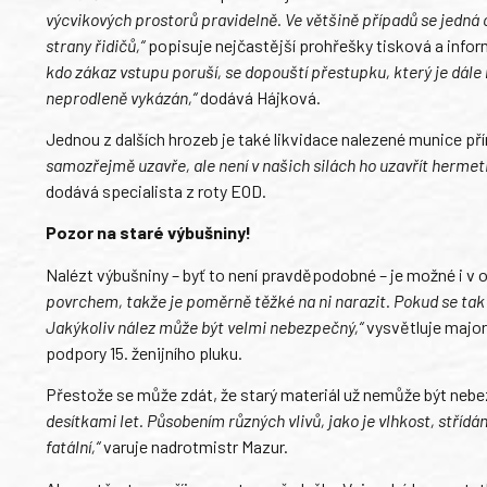
výcvikových prostorů pravidelně. Ve většině případů se jedná 
strany řidičů,“
popisuje nejčastější prohřešky tisková a info
kdo zákaz vstupu poruší, se dopouští přestupku, který je dále
neprodleně vykázán,“
dodává Hájková.
Jednou z dalších hrozeb je také likvidace nalezené munice př
samozřejmě uzavře, ale není v našich silách ho uzavřít hermet
dodává specialista z roty EOD.
Pozor na staré výbušniny!
Nalézt výbušniny – byť to není pravděpodobné – je možné i v o
povrchem, takže je poměrně těžké na ni narazit. Pokud se tak st
Jakýkoliv nález může být velmi nebezpečný,“
vysvětluje major
podpory 15. ženijního pluku.
Přestože se může zdát, že starý materiál už nemůže být neb
desítkami let. Působením různých vlivů, jako je vlhkost, střídá
fatální,“
varuje nadrotmistr Mazur.