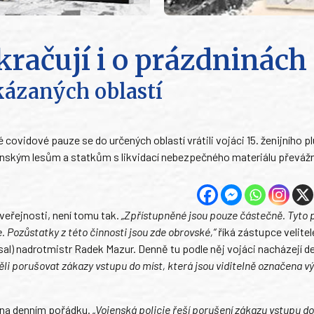
račují i o prázdninách
kázaných oblastí
vidové pauze se do určených oblastí vrátili vojáci 15. ženijního pl
ojenským lesům a statkům s likvidací nebezpečného materiálu převáž
 veřejnosti, není tomu tak.
„Zpřístupněné jsou pouze částečně. Tyto 
e. Pozůstatky z této činnosti jsou zde obrovské,“
říká zástupce velite
l) nadrotmistr Radek Mazur. Denně tu podle něj vojáci nacházejí de
eměli porušovat zákazy vstupu do míst, která jsou viditelně označena 
í na denním pořádku.
„Vojenská policie řeší porušení zákazu vstupu do