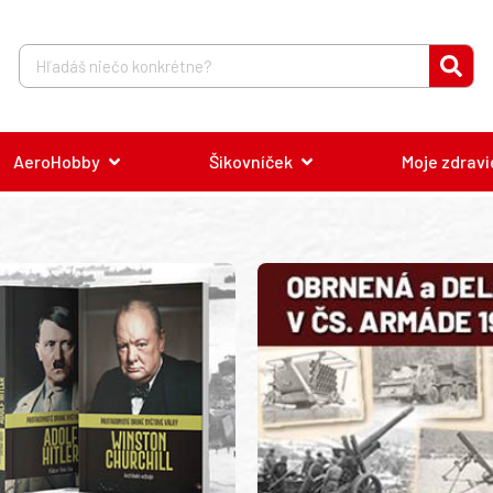
AeroHobby
Šikovníček
Moje zdravi