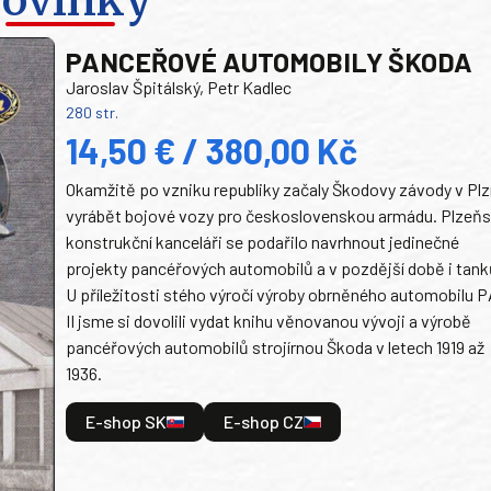
PANCEŘOVÉ AUTOMOBILY ŠKODA
Jaroslav Špitálský, Petr Kadlec
280 str.
14,50 € / 380,00 Kč
Okamžitě po vzniku republiky začaly Škodovy závody v Plz
vyrábět bojové vozy pro československou armádu. Plzeň
konstrukční kanceláři se podařilo navrhnout jedinečné
projekty pancéřových automobilů a v pozdější době i tank
U příležitosti stého výročí výroby obrněného automobilu P
II jsme si dovolili vydat knihu věnovanou vývoji a výrobě
pancéřových automobilů strojírnou Škoda v letech 1919 až
1936.
E-shop SK
E-shop CZ