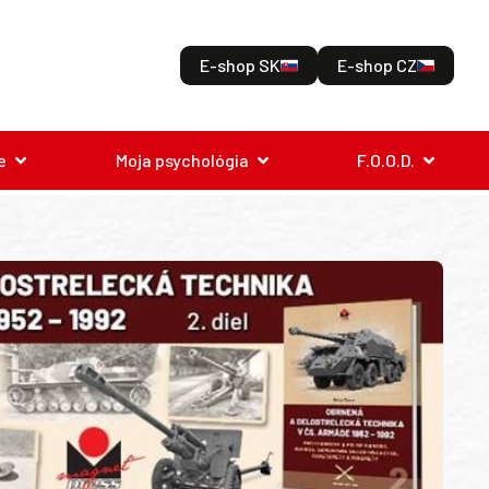
E-shop SK
E-shop CZ
e
Moja psychológia
F.O.O.D.