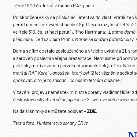
Téměř 500 čs. letců v řadách RAF padlo.
Po skončení války se příslušníci letectva do vlasti vrátili ze v
peruti dosedl se svými stíhacími Spitfiry na ruzyňské letiště 
velitele 310. čs. stíhací peruti Jiřího Hartmana:
„Letíme domů. 
před námi. Teď už vidím Prahu. Marně se snažím potlačit slzy, k
Doma se jim dostalo zaslouženého a vřelého uvítání a 21. srpna
a zároveň poslední veřejná prezentace. Nemusíme připomínat,
politicky motivovanou perzekucí komunistický režim. Náměst
maršál RAF Karel Janoušek, který byl 12 let vězněn a dočkal s
opakovat, a to je to zásadní, co našim letcům dlužíme.“
V závěru projevu náměstek ministra obrany Vladimír Müller zd
československých letců bojujících ve 2. světové válce a význam
Na další snímky se můžete podívat –
ZDE
.
Text a foto: Ministerstvo obrany ČR /r
N