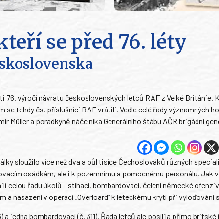
teří se před 76. léty
Československa
sti 76. výročí návratu československých letců RAF z Velké Británie. 
m se tehdy čs. příslušníci RAF vrátili. Vedle celé řady významných h
mír Müller a poradkyně náčelníka Generálního štábu AČR brigádní gen
ky sloužilo více než dva a půl tisíce Čechoslováků různých speciali
rdovacím osádkám, ale i k pozemnímu a pomocnému personálu. Jak 
ili celou řadu úkolů – stíhací, bombardovací, čelení německé ofenzivě
m a nasazení v operaci „Overloard“ k leteckému krytí při vyloďování 
313) a jedna bombardovací (č. 311). Řada letců ale posílila přímo britské