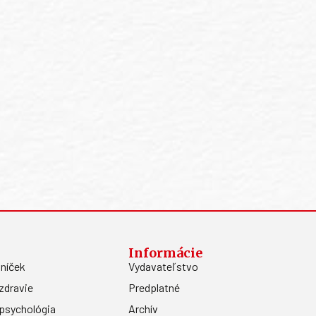
Informácie
níček
Vydavateľstvo
zdravie
Predplatné
psychológia
Archív