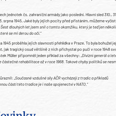
šech jednotek čs. zahraniční armády jako poslední. Hlavní sled 310., 31
13. srpna 1945. Jaké byly jejich pocity před přistáním, můžeme vyčíst
Šest dlouhých let jsem snil o tomto okamžiku, který je teď jen někol
teré se mi derou do očí.“
 1945 proběhla jejich slavností přehlídka v Praze. To byla bohužel jej
 jak tragický osud většině z nich přichystal po puči v roce 1948 sv
ek Müller připomněl jeden příklad za všechny:
„Divizní generál a le
e částečné rehabilitace až v roce 1968. Takové chyby politiků se nesm
ůraznil:
„Současné vzdušné síly AČR vycházejí z tradic a příkladů
nou částí této tradice je i naše spojenectví v NATO.“
ovinky