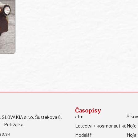
Časopisy
atm
Šikov
LOVAKIA s.r.o. Šustekova 8,
 - Petržalka
Letectví + kosmonautika
Moje 
ss.sk
Modelář
Moja 