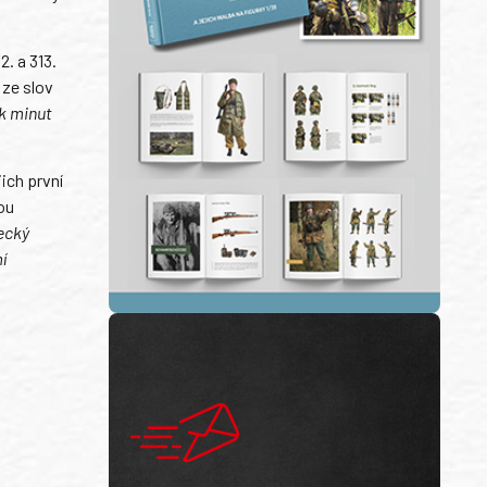
2. a 313.
 ze slov
ik minut
ich první
ou
tecký
í