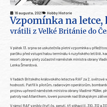
16 augusta, 2021
Hobby Historie
Vzpomínka na letce, k
vrátili z Velké Británie do 
V pátek 13. srpna se uskutečnila pietní vzpomínka u příležito
parčíku před vstupní halou terminálu 4 ruzyňského letiště, ka
resort obrany piety zúčastnil náměstek ministra obrany Vladi
Lenka Šmerdová.
V řadách Britského královského letectva RAF za 2. světové vál
hodností. Patřili k pilotům, radarovým operátorům, bomba
projevu upřesnil náměstek ministra obrany Vladimír Müller, pln
patroly nad Atlantikem, lovení ponorek nad Biskajským zálive
V rámci RAF vznikly čtyři čs. peruti, tři stíhací (č. 310, 312 a 