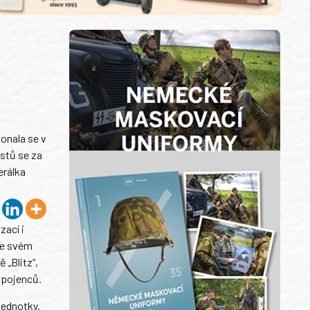
Konala se v
ostů se za
erálka
zací i
ve svém
 „Blitz“,
spojenců.
 jednotky.