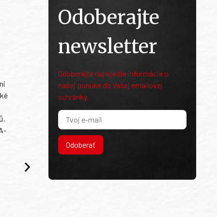
Odoberajte
newsletter
Odoberajte najnovšie informácie o
ni
našej ponuke do Vašej emailovej
ské
schránky.
ů.
A-
Odoberať