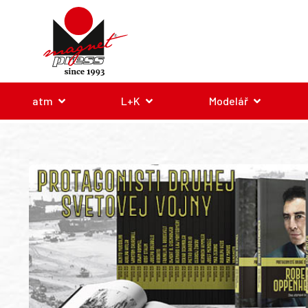
atm
L+K
Modelář