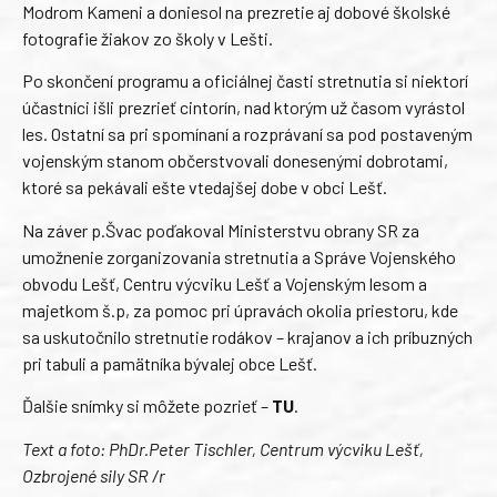
Modrom Kameni a doniesol na prezretie aj dobové školské
fotografie žiakov zo školy v Lešti.
Po skončení programu a oficiálnej časti stretnutia si niektorí
účastníci išli prezrieť cintorín, nad ktorým už časom vyrástol
les. Ostatní sa pri spomínaní a rozprávaní sa pod postaveným
vojenským stanom občerstvovali donesenými dobrotami,
ktoré sa pekávali ešte vtedajšej dobe v obci Lešť.
Na záver p.Švac poďakoval Ministerstvu obrany SR za
umožnenie zorganizovania stretnutia a Správe Vojenského
obvodu Lešť, Centru výcviku Lešť a Vojenským lesom a
majetkom š.p, za pomoc pri úpravách okolia priestoru, kde
sa uskutočnilo stretnutie rodákov – krajanov a ich príbuzných
pri tabuli a pamätníka bývalej obce Lešť.
Ďalšie snímky si môžete pozrieť –
TU
.
Text a foto: PhDr.Peter Tischler, Centrum výcviku Lešť,
Ozbrojené sily SR /r