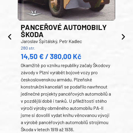
PANCEŘOVÉ AUTOMOBILY
ŠKODA
TA
Jaroslav Špitálský, Petr Kadlec
Ben
280 str.
352 s
14,50 € / 380,00 Kč
22
Okamžitě po vzniku republiky začaly Škodovy
Tank
závody v Plzni vyrábět bojové vozy pro
býva
československou armádu. Plzeňské
Rusk
konstrukční kanceláři se podařilo navrhnout
armá
jedinečné projekty pancéřových automobilů a
stře
v pozdější době i tanků. U příležitosti stého
při 
výročí výroby obrněného automobilu PA-II
blíz
jsme si dovolili vydat knihu věnovanou vývoji
tank
a výrobě pancéřových automobilů strojírnou
v lé
Škoda v letech 1919 až 1936.
tak 