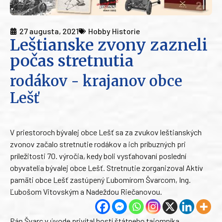
27 augusta, 2021
Hobby Historie
Leštianske zvony zazneli
počas stretnutia
rodákov - krajanov obce
Lešť
V priestoroch bývalej obce Lešť sa za zvukov leštianských
zvonov začalo stretnutie rodákov a ich príbuzných pri
príležitosti 70. výročia, kedy boli vysťahovaní poslední
obyvatelia bývalej obce Lešť. Stretnutie zorganizoval Aktív
pamäti obce Lešť zastúpený Ľubomírom Švarcom, Ing.
Ľubošom Vitovským a Nadeždou Riečanovou.
Pán Švarc v úvode privítal hostí štátneho tajomníka