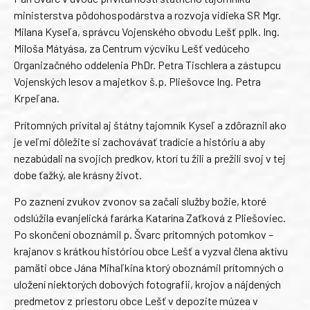
ministerstva pôdohospodárstva a rozvoja vidieka SR Mgr.
Milana Kyseľa, správcu Vojenského obvodu Lešť pplk. Ing.
Miloša Mátyása, za Centrum výcviku Lešť vedúceho
Organizačného oddelenia PhDr. Petra Tischlera a zástupcu
Vojenských lesov a majetkov š.p. Pliešovce Ing. Petra
Krpeľana.
Prítomných privítal aj štátny tajomník Kyseľ a zdôraznil ako
je veľmi dôležite si zachovávať tradície a históriu a aby
nezabúdali na svojich predkov, ktorí tu žili a prežili svoj v tej
dobe ťažký, ale krásny život.
Po zaznení zvukov zvonov sa začali služby božie, ktoré
odslúžila evanjelická farárka Katarína Zaťková z Pliešoviec.
Po skončení oboznámil p. Švarc prítomných potomkov –
krajanov s krátkou históriou obce Lešť a vyzval člena aktívu
pamäti obce Jána Mihaľkina ktorý oboznámil prítomných o
uložení niektorých dobových fotografii, krojov a nájdených
predmetov z priestoru obce Lešť v depozite múzea v