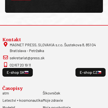
Kontakt
MAGNET PRESS, SLOVAKIA s.r.o. Šustekova 8, 851 04
Bratislava - Petržalka
sekretariat@press.sk
02/67 20 19 11
E-shop SK
E-shop CZ
Časopisy
atm
Šikovníček
Letectví + kosmonautika
Moje zdravie
Modelář
Moja psychológia