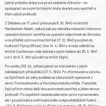
jejímž průběhu dobyl svá první vzdušná vítězství – ve
spolupráci se svými britskými druhy dva letouny sestřelil a
třetí vážně poškodil.
Z Debdenu se 17. peruť přesunula 8. 10. 1940 na letiště
Martlesham Heath, odkud pak po několika měsících intenzívní
operační činnosti zamířila na operační odpočinek do Skotska
a na přilehlé ostrovy (mezitím byl 27. 12. 1940 povýšen do
hodnosti Flying Officer). Dne 14. 4. 1941 s ní tedy odletěl na
letiště Castletown, kde setrval v jejích řadách do 25. 5. 1941
(od 1. do 6. 5. 1941 působil na letišti Elgin).
Po vzniku 313. čs. stíhací peruti se stal jedním z jejích
zakládajících příslušníků (27. 5. 1941). Po zformování a výcviku
na Spitfirech se záhy podílela na ofenzivních operacích v
rámci Portreathského a Hornchurchského křídla. František
Fajtl přitom dobyl další dva potvrzené sestřely a jeden letoun
poškodil. Po úspěších následovala nejen první vyznamenání,
ale i povyšování a svěřování stále zodpovědnějších funkcí.
Již 1. 9. 1941 byl povýšen na Flight Lieutenanta, 28. 10. 1941 na