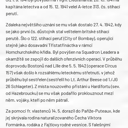
kapitána letectva a od 15. 12. 1941 velel A-letce 313. čs. stíhací
peruti.
Zdaleka největšího uznání se mu však dostalo 27. 4. 1942, kdy
se jako první čs. důstojník stal velitelem britské stíhací
perutě. Šlo o 122. stíhací peruť (City of Bombay), operující
stejně jako dosavadní Třistatřináctka v rámci
Hornchurchského křídla. Byl povýšen na Squadron Leadera a
okamžitě se zapojil do dalších ofenzívních operací. V průběhu
doprovodu Bostonů nad Lille dne 5. 5. 1942 (operace Circus
157) však došlo k rozsáhlému leteckému střetnutí, v jehož
průběhu byl sestřelen (sestřelil ho Lt. Arthur Beese od 1./JG
26 Schlageter). Z místa nouzového přistání u Hardifortu (sev.
od Hazebroucku) se mu však podařilo proklouznout mezi
něm. vojáky, kteří po něm pátrali.
Za pomoci fr. vlastenců 14. 5. dorazil do Paříže-Puteaux, kde
jej skrývala rodina naturalizovaného Čecha Viktora
Formánka, rodáka z Fajtlovy rodné vesnice. S falešnými