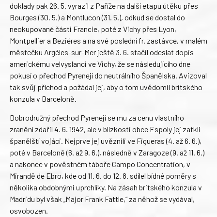
doklady pak 26. 5. vyrazil z Paříže na další etapu útěku přes
Bourges (30. 5.) a Montlucon (31. 5.), odkud se dostal do
neokupované části Francie, poté z Vichy přes Lyon,
Montpellier a Beziéres a na své poslední fr. zastávce, v malém
městečku Argéles-sur-Mer ještě 3. 6. stačil odeslat dopis
americkému velvyslanci ve Vichy, že se následujícího dne
pokusí o přechod Pyrenejí do neutrálního Španělska. Avizoval
tak svůj příchod a požádal jej, aby o tom uvědomil britského
konzula v Barceloně.
Dobrodružný přechod Pyrenejí se mu za cenu vlastního
zranění zdařil 4. 6. 1942, ale v blízkosti obce Espoly jej zatkli
španělští vojáci. Nejprve jej uvěznili ve Figueras (4. až 6. 6.),
poté v Barceloně (6. až 9. 6.), následně v Zaragoze (9. až 11. 6.)
a nakonec v pověstném táboře Campo Concentration, v
Mirandě de Ebro, kde od 11. 6. do 12. 8. sdílel bídné poměry s
několika obdobnými uprchlíky. Na zásah britského konzula v
Madridu byl však „Major Frank Fattle,“ za něhož se vydával,
osvobozen.