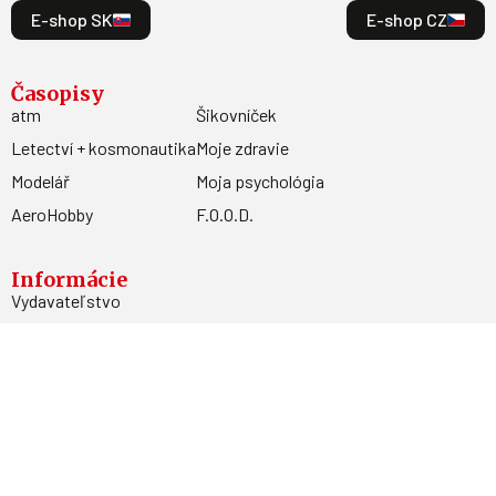
E-shop SK
E-shop CZ
Časopisy
atm
Šikovníček
Letectví + kosmonautika
Moje zdravie
Modelář
Moja psychológia
AeroHobby
F.O.O.D.
Informácie
Vydavateľstvo
Predplatné
Archív
Inzercia
GDPR
Kontakty