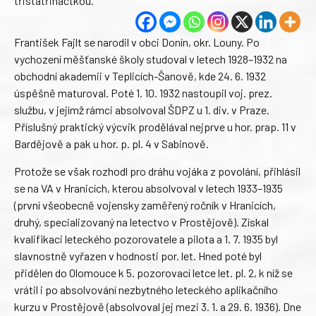
třistatřináctkou.
František Fajlt se narodil v obci Donín, okr. Louny. Po
vychození měšťanské školy studoval v letech 1928–1932 na
obchodní akademii v Teplicích-Šanově, kde 24. 6. 1932
úspěšně maturoval. Poté 1. 10. 1932 nastoupil voj. prez.
službu, v jejímž rámci absolvoval ŠDPZ u 1. div. v Praze.
Příslušný praktický výcvik prodělával nejprve u hor. prap. 11 v
Bardějově a pak u hor. p. pl. 4 v Sabinově.
Protože se však rozhodl pro dráhu vojáka z povolání, přihlásil
se na VA v Hranicích, kterou absolvoval v letech 1933–1935
(první všeobecně vojensky zaměřený ročník v Hranicích,
druhý, specializovaný na letectvo v Prostějově). Získal
kvalifikaci leteckého pozorovatele a pilota a 1. 7. 1935 byl
slavnostně vyřazen v hodnosti por. let. Hned poté byl
přidělen do Olomouce k 5. pozorovací letce let. pl. 2, k níž se
vrátil i po absolvování nezbytného leteckého aplikačního
kurzu v Prostějově (absolvoval jej mezi 3. 1. a 29. 6. 1936). Dne