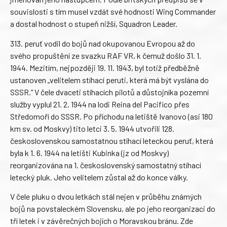
souvislosti s tím musel vzdát své hodnosti Wing Commander
a dostal hodnost o stupeň nižší, Squadron Leader.
313. peruť vodil do bojů nad okupovanou Evropou až do
svého propuštění ze svazku RAF VR, k čemuž došlo 31. 1.
1944. Mezitím, nejpozději 19. 11. 1943, byl totiž předběžně
ustanoven „velitelem stíhací peruti, která má být vyslána do
SSSR.“ V čele dvaceti stíhacích pilotů a důstojníka pozemní
služby vyplul 21. 2. 1944 na lodi Reina del Pacifico přes
Středomoří do SSSR. Po příchodu na letiště Ivanovo (asi 180
km sv. od Moskvy) tito letci 3. 5. 1944 utvořili 128.
československou samostatnou stíhací leteckou peruť, která
byla k 1. 6. 1944 na letišti Kubinka (jz od Moskvy)
reorganizována na 1. československý samostatný stíhací
letecký pluk. Jeho velitelem zůstal až do konce války.
V čele pluku o dvou letkách stál nejen v průběhu známých
bojů na povstaleckém Slovensku, ale po jeho reorganizaci do
tří letek i v závěrečných bojích o Moravskou bránu. Zde