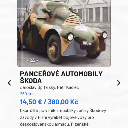
PANCEŘOVÉ AUTOMOBILY
ŠKODA
TA
Jaroslav Špitálský, Petr Kadlec
Ben
280 str.
352 s
14,50 € / 380,00 Kč
22
Okamžitě po vzniku republiky začaly Škodovy
Tank
závody v Plzni vyrábět bojové vozy pro
býva
československou armádu. Plzeňské
Rusk