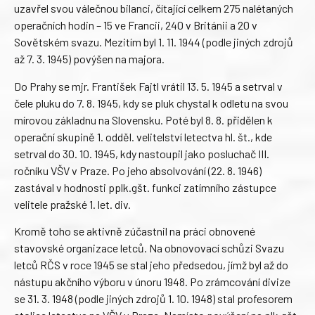
uzavřel svou válečnou bilanci, čítající celkem 275 nalétaných
operačních hodin – 15 ve Francii, 240 v Británii a 20 v
Sovětském svazu. Mezitím byl 1. 11. 1944 (podle jiných zdrojů
až 7. 3. 1945) povýšen na majora.
Do Prahy se mjr. František Fajtl vrátil 13. 5. 1945 a setrval v
čele pluku do 7. 8. 1945, kdy se pluk chystal k odletu na svou
mírovou základnu na Slovensku. Poté byl 8. 8. přidělen k
operační skupině 1. odděl. velitelství letectva hl. št., kde
setrval do 30. 10. 1945, kdy nastoupil jako posluchač III.
ročníku VŠV v Praze. Po jeho absolvování (22. 8. 1946)
zastával v hodnosti pplk.gšt. funkci zatímního zástupce
velitele pražské 1. let. div.
Kromě toho se aktivně zúčastnil na práci obnovené
stavovské organizace letců. Na obnovovací schůzi Svazu
letců RČS v roce 1945 se stal jeho předsedou, jímž byl až do
nástupu akčního výboru v únoru 1948. Po zrámcování divize
se 31. 3. 1948 (podle jiných zdrojů 1. 10. 1948) stal profesorem