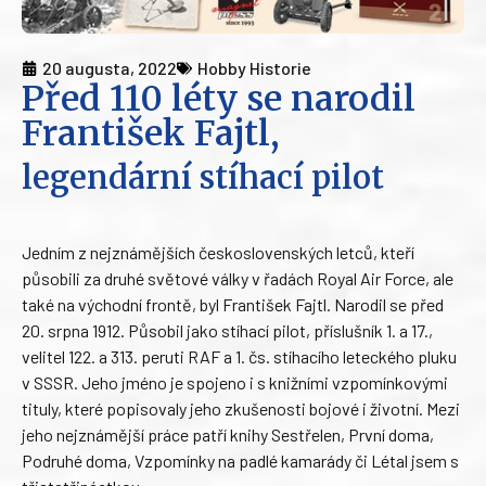
20 augusta, 2022
Hobby Historie
Před 110 léty se narodil
František Fajtl,
legendární stíhací pilot
Jedním z nejznámějších československých letců, kteří
působili za druhé světové války v řadách Royal Air Force, ale
také na východní frontě, byl František Fajtl. Narodil se před
20. srpna 1912. Působil jako stíhací pilot, příslušník 1. a 17.,
velitel 122. a 313. peruti RAF a 1. čs. stíhacího leteckého pluku
v SSSR. Jeho jméno je spojeno i s knižními vzpomínkovými
tituly, které popisovaly jeho zkušenosti bojové i životní. Mezi
jeho nejznámější práce patří knihy Sestřelen, První doma,
Podruhé doma, Vzpomínky na padlé kamarády či Létal jsem s