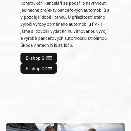
konstrukční kanceláři se podařilo navrhnout
armá
jedinečné projekty pancéřových automobilů a
stře
v pozdější době i tanků. U příležitosti stého
při 
výročí výroby obrněného automobilu PA-II
blíz
jsme si dovolili vydat knihu věnovanou vývoji
tank
a výrobě pancéřových automobilů strojírnou
v lé
Škoda v letech 1919 až 1936.
tak 
hrdi
E-shop SK
je: 
odeh
E-shop CZ
bitv
E
E