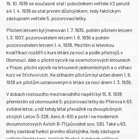
19. 10. 1936 se současně stal i pobočníkem velitele I/2 perutě
a k 1. 4. 1938 se stal prvním důstojníkem, tedy faktickým
zástupcem velitele 5. pozorovací letky.
Pilotem letcem byl jmenován 1. 7. 1935, polním pilotem letcem
1. 3. 1937, pozorovatelem letcem 1. 8. 1936 a polním
pozorovatelem letcem 1. 4. 1938. Mezitím si leteckou
kvalifikaci rozšířil o kurs létání za noci a podle přístrojů v
Olomouci, dále o pilotní výcvik na vícemotorových letounech
v Praze, pilotní výcvik na letounech jednomístných a o stíhací
kurz ve Stichovicích. Ke stíhacím pilotům byl určen dnem 1. 9.
1938 a k pilotům ustanoveným k létání za noci dnem 1. 3. 1939.
V dobách rostoucího mezinárodního napětí byl 15. 8. 1938
přemístěn od olomoucké 5. pozorovací letky do Přerova k 63.
zvědné letce, u níž tehdy létal převážně na dvouplošných
strojích Letov Š-328, Aero A-100 a poté i na moderních
dvoumotorových Aviích B-71 (původně sov. SB). Také u 63.
letky zastával funkci prvního důstojníka, tedy zástupce
velitele (jímž byl mjr. Vojtěch Skoba). V dobách zářijové