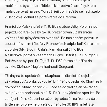
mobilizace byla letka přidělena k letectvu 2. armády, která
měla operovat na sev. Moravě, její polní letiště se nacházelo
v Henčlově, odkud se poté vrátila do Přerova.
Hranici do Polska přešel 11. 6. 1939 u obce Velký Polom a po
příjezdu do Krakova byl 24. 6. prezentován u Zahraniční
vojenské skupiny československé. Po následném pobytu v
soustřeďovacím táboře v Bronowicích odplul lodí Kastelholm
z polské Gdyně do fr. Calais, kam dorazil 31. 7. 1939.
Následoval pobyt v kasárnách Dugny u letiště Le Bourget u
Paříže, kde byl por. Fr. Fajtl 7. 10. 1939 formálně přijat do
svazku Cizinecké legie v hodnosti Sergeant.
Tři dny na to společně se skupinou dalších letců odjel na
základnu do Avordu, odkud jej 15. 1. 1940 odeslali do Chartres k
dokončení stíhacího výcviku. Zde se dočkal nejen navrácení
své původní hodnosti, ale 1. 5. 1940 i povýšení na npor.let. Po
zahájení něm. západního tažení byl odeslán na frontu v čele
tříčlenného roje – nejprve 27. 5. 1940 ke GC III/9 na letiště