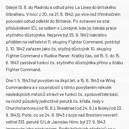
Odejel 13. 8. do Madridu a odtud přes La Línea do britského
Gibraltaru. V noci z 20. na 21. 8. 1942, po více než tříměsíčním
putování odtud odletěl do Británie. Po zotavení se stal
příslušníkem IČL se sídlem v Londýně, kde jej čekala práce
styčného důstojníka. Nejprve byl 25. 9. 1942 nakrátko
přidělen na velitelství 11. skupiny Fighter Command, poté byl
2. 10. 1942 zařazen jako čs. styčný důstojník 10. skupiny
Fighter Command v Rudloe Maner. Krátký čas, od 15. 5. do 15.
6. 1943 zastával funkci čs. styčného důstojníka přímo u štábu
Fighter Command.
Dne 1. 5. 1943 byl povýšen na škpt.let. a 15. 6. 1943 na Wing
Commandera a v souvislosti s tímto povýšením několik
následujících měsíců strávil ve funkci čs. spoluvelitele bází,
na nichž působily jednotlivé perutě čs. křídla, tedy v
Churchstantonu (od 15. 6.), Skeabrae (od 24. 6.) a Ibsley (od 22.
9. 1943). Poté, co se 24. 9. 1943 z boje nad Brestem nevrátil
velitel 313. perutě S/Ldr Jaroslav Himr, byl 27. 9. 1943
jmenován jeho nástupcem. Podle britských předpisů se v