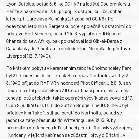
Lyon-Satolas, odtud 6. 6. ke GC III/7 na letiště Coulomniers u
Paříže a nakonec se 17. 6. připojil k ustupující 1. čs. stíhací
letce kpt. Jaroslava Kulhánka (zřízené při GC I/6). Po
odevzdání letounů v Bergeraku odjel společně s ostatními do
přístavu Port Vendres, odkud 24. 6. vyplul na lodi General
Chanza do sev. Afriky, pak pokračoval lodí Gib-el-Dersa z
Casablanky do Gibraltaru a následně lodí Neuralia do přístavu
Liverpool (12. 7. 1940).
Po krátkém pobytu v karanténním táboře Cholmondeley Park
byl 21. 7. odeslán do čs. leteckého depa v Cosfordu, kde byl 2.
8. 1940 přijat do RAF VR v hodnosti Pilot Officer. Již 6. 8. se v
Duxfordu stal příslušníkem 310. čs. stíhací peruti, ale ta měla
tehdy pilotů přebytek, takže operační výcvik absolvoval od 17.
8. do 9. 9. 1940 u 6. OTU do Sutton Bridge. Dne 10. 9. 1940 byl
přidělen k britské 1. stíhací peruti do Northoltu, odkud se
jednotka záhy přesunula do Witteringu, ale již 15. 9. byl
přemístěn do Debdenu k 17. stíhací peruti. Obě byly vyzbrojeny
Hurricany, v jejichž kabinách se zúčastnil bitvy o Británii, v