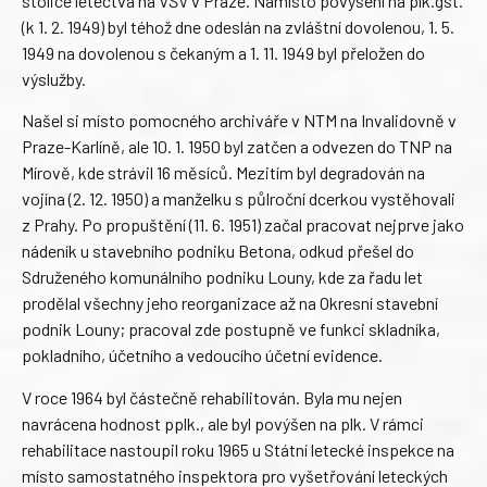
stolice letectva na VŠV v Praze. Namísto povýšení na plk.gšt.
(k 1. 2. 1949) byl téhož dne odeslán na zvláštní dovolenou, 1. 5.
1949 na dovolenou s čekaným a 1. 11. 1949 byl přeložen do
výslužby.
Našel si místo pomocného archiváře v NTM na Invalidovně v
Praze-Karlíně, ale 10. 1. 1950 byl zatčen a odvezen do TNP na
Mírově, kde strávil 16 měsíců. Mezitím byl degradován na
vojína (2. 12. 1950) a manželku s půlroční dcerkou vystěhovali
z Prahy. Po propuštění (11. 6. 1951) začal pracovat nejprve jako
nádeník u stavebního podniku Betona, odkud přešel do
Sdruženého komunálního podniku Louny, kde za řadu let
prodělal všechny jeho reorganizace až na Okresní stavební
podnik Louny; pracoval zde postupně ve funkci skladníka,
pokladního, účetního a vedoucího účetní evidence.
V roce 1964 byl částečně rehabilitován. Byla mu nejen
navrácena hodnost pplk., ale byl povýšen na plk. V rámci
rehabilitace nastoupil roku 1965 u Státní letecké inspekce na
místo samostatného inspektora pro vyšetřování leteckých