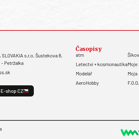
Časopisy
atm
Šikov
LOVAKIA s.r.o. Šustekova 8,
 - Petržalka
Letectví + kosmonautika
Moje 
ss.sk
Modelář
Moja 
AeroHobby
F.O.O
E-shop CZ
a