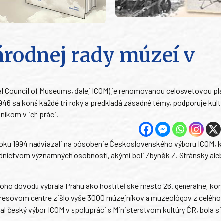
rodnej rady múzeí v
nal Council of Museums, ďalej ICOM) je renomovanou celosvetovou p
1946 sa koná každé tri roky a predkladá zásadné témy, podporuje kul
íkom v ich práci.
oku 1994 nadviazali na pôsobenie Československého výboru ICOM, k
edníctvom významných osobností, akými boli Zbyněk Z. Stránsky ale
 toho dôvodu vybrala Prahu ako hostiteľské mesto 26. generálnej ko
gresovom centre zišlo vyše 3000 múzejníkov a muzeológov z celého
 český výbor ICOM v spolupráci s Ministerstvom kultúry ČR, bola si