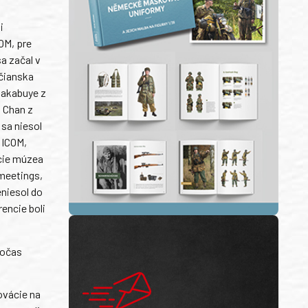
i
OM, pre
a začal v
bčianska
Nakabuye z
. Chan z
sa niesol
 ICOM,
ície múzea
meetings,
eniesol do
encie boli
počas
ovácie na