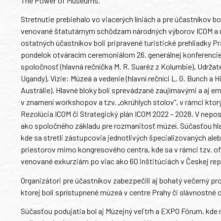
The Power of Museums.
Stretnutie prebiehalo vo viacerých líniách a pre účastníkov bo
venované štatutárnym schôdzam národných výborov ICOM a m
ostatných účastníkov boli pripravené turistické prehliadky P
pondelok otváracím ceremoniálom 26. generálnej konferencie
spoločnosť (hlavná rečníčka M. R. Suaréz z Kolumbie), Udrža
Ugandy), Vízie: Múzeá a vedenie (hlavní rečníci L. G. Bunch a 
Austrálie). Hlavné bloky boli sprevádzané zaujímavými a aj 
v znamení workshopov a tzv. „okrúhlych stolov“, v rámci kto
Rezolúcia ICOM či Strategický plán ICOM 2022 – 2028. V nepos
ako spoločného základu pre rozmanitosť múzeí. Súčasťou hl
kde sa stretli zástupcovia jednotlivých špecializovaných al
priestorov mimo kongresového centra, kde sa v rámci tzv. off
venované exkurziám po viac ako 60 inštitúciách v Českej rep
Organizátori pre účastníkov zabezpečili aj bohatý večerný
ktorej boli sprístupnené múzeá v centre Prahy či slávnostné 
Súčasťou podujatia bol aj Múzejný veľtrh a EXPO Fórum, kde 