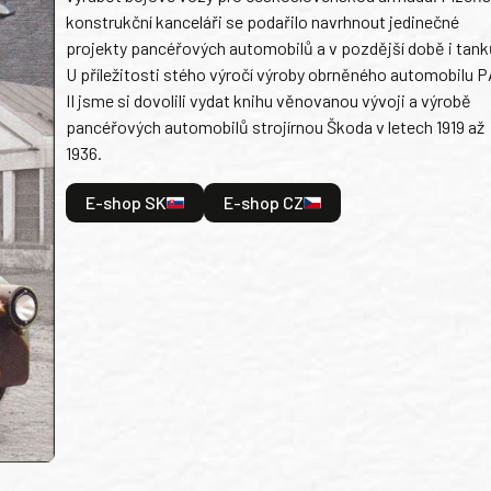
konstrukční kanceláři se podařilo navrhnout jedinečné
projekty pancéřových automobilů a v pozdější době i tank
U příležitosti stého výročí výroby obrněného automobilu P
II jsme si dovolili vydat knihu věnovanou vývoji a výrobě
pancéřových automobilů strojírnou Škoda v letech 1919 až
1936.
E-shop SK
E-shop CZ