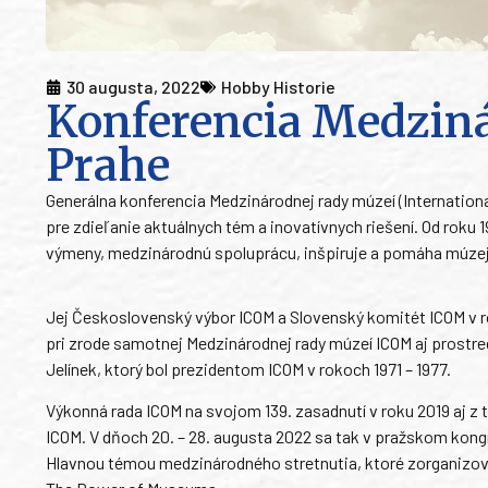
30 augusta, 2022
Hobby Historie
Konferencia Medziná
Prahe
Generálna konferencia Medzinárodnej rady múzeí (Internatio
pre zdieľanie aktuálnych tém a inovatívnych riešení. Od roku 
výmeny, medzinárodnú spoluprácu, inšpiruje a pomáha múzejn
Jej Československý výbor ICOM a Slovenský komitét ICOM v r
pri zrode samotnej Medzinárodnej rady múzeí ICOM aj prostr
Jelínek, ktorý bol prezidentom ICOM v rokoch 1971 – 1977.
Výkonná rada ICOM na svojom 139. zasadnutí v roku 2019 aj z
ICOM. V dňoch 20. – 28. augusta 2022 sa tak v pražskom kon
Hlavnou témou medzinárodného stretnutia, ktoré zorganizoval