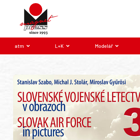
atm
L+K
Modelář