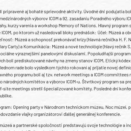
li pripravené aj bohaté sprievodné aktivity. Úvodné dni podujatia bol
edzinárodných výborov ICOM a 92. zasadaniu Poradného výboru IC
rahy, kurzy varenia a workshop Memory of Nations. Hlavný program s
 ICOM, po ktorom už nasledovali bloky prednášok: Účel: Múzeá a o
teľnosť: Múzeá a schopnosť prekonávať krízy (hlavná rečníčka H. F. 
Hilary Carty) a Komunikácia: Múzeá a nové technológie (hlavý rečník S
emociálne výraznejšími panelovými diskusiami. Popoludňajší program 
rých boli prediskutované návrhy na zmeny stanov ICOM, Etický kódex
lednom rade bolo výsledkom týchto rokovaní aj prijatie novej defin
avného programu boli aj tzv. network meetings a ICOM committees 
ebo národných komitétov a výborov ICOM-u. Štvrtkový program sa pr
-site meetings stretli špecializované komitéty. Posledné dni konfer
ublike.
 program: Opening party v Národnom technickom múzeu, Noc múzeí, 
odovzdanie vlajky organizátorovi ďalšej generálnej konferencie.
múzeá a partnerské spoločnosti predstavujú svoje technológie a in