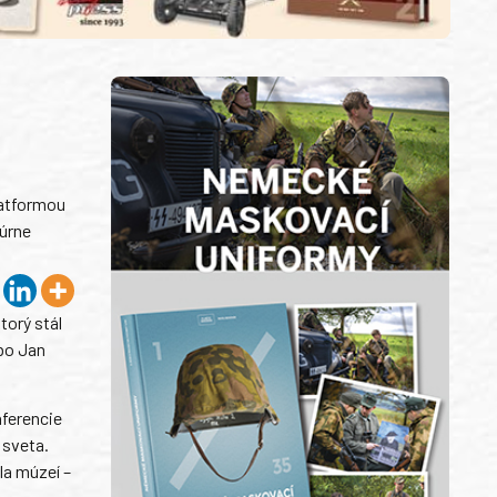
latformou
túrne
torý stál
bo Jan
nferencie
 sveta.
la múzeí –