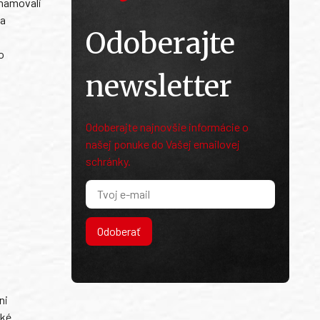
znamovali
 a
Odoberajte
o
newsletter
Odoberajte najnovšie informácie o
našej ponuke do Vašej emailovej
schránky.
Odoberať
ni
ské