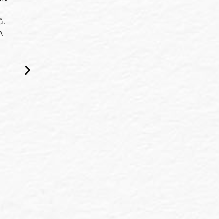
ů.
A-