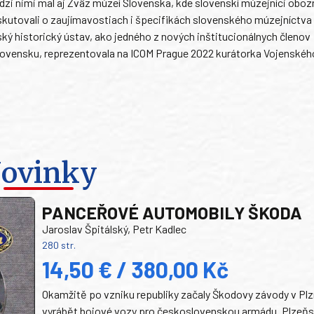
zi nimi mal aj Zväz múzeí Slovenska, kde slovenskí múzejníci obo
iskutovali o zaujímavostiach i špecifikách slovenského múzejníctva
ký historický ústav, ako jedného z nových inštitucionálnych členov
Slovensku, reprezentovala na ICOM Prague 2022 kurátorka Vojenskéh
ovinky
PANCEŘOVÉ AUTOMOBILY ŠKODA
Jaroslav Špitálský, Petr Kadlec
280 str.
14,50 € / 380,00 Kč
Okamžitě po vzniku republiky začaly Škodovy závody v Plz
vyrábět bojové vozy pro československou armádu. Plzeň