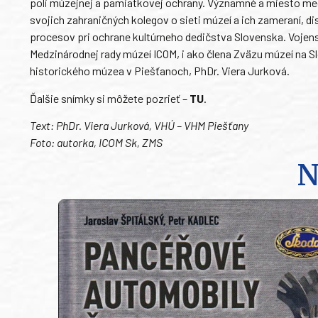
poli múzejnej a pamiatkovej ochrany. Významné a miesto med
svojich zahraničných kolegov o sieti múzeí a ich zameraní, d
procesov pri ochrane kultúrneho dedičstva Slovenska. Vojens
Medzinárodnej rady múzeí ICOM, i ako člena Zväzu múzeí na 
historického múzea v Piešťanoch, PhDr. Viera Jurková.
Ďalšie snímky si môžete pozrieť –
TU
.
Text: PhDr. Viera Jurková, VHÚ – VHM Piešťany
Foto: autorka, ICOM Sk, ZMS
N