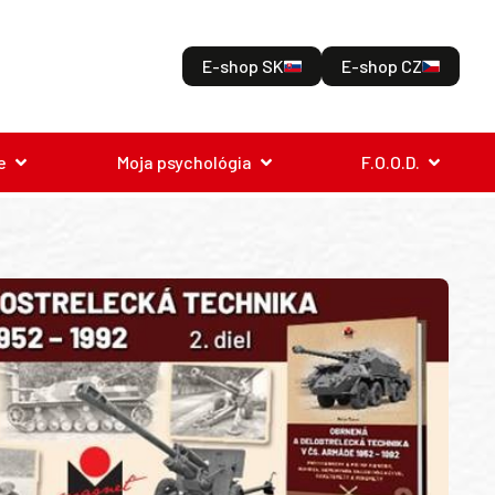
E-shop SK
E-shop CZ
e
Moja psychológia
F.O.O.D.