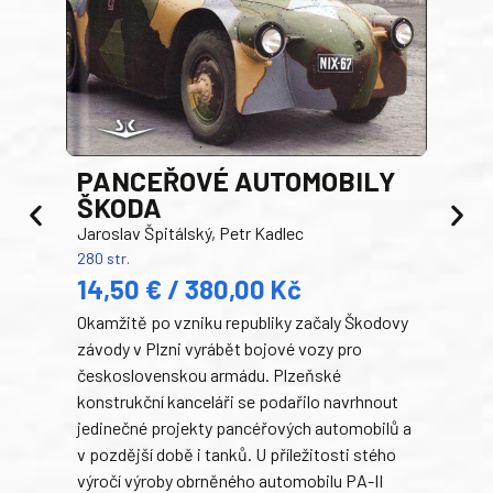
PANCEŘOVÉ AUTOMOBILY
ŠKODA
TA
Jaroslav Špitálský, Petr Kadlec
Ben
280 str.
352 s
14,50 € / 380,00 Kč
22
Okamžitě po vzniku republiky začaly Škodovy
Tank
závody v Plzni vyrábět bojové vozy pro
býva
československou armádu. Plzeňské
Rusk
konstrukční kanceláři se podařilo navrhnout
armá
jedinečné projekty pancéřových automobilů a
stře
v pozdější době i tanků. U příležitosti stého
při 
výročí výroby obrněného automobilu PA-II
blíz