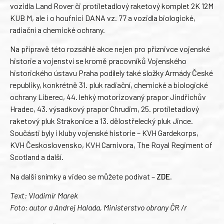
vozidla Land Rover či protiletadlový raketový komplet 2K 12M
KUB M, ale i o houfnici DANA vz. 77 a vozidla biologické,
radiační a chemické ochrany.
Na přípravě této rozsáhlé akce nejen pro příznivce vojenské
historie a vojenství se kromě pracovníků Vojenského
historického ústavu Praha podílely také složky Armády České
republiky, konkrétně 31. pluk radiační, chemické a biologické
ochrany Liberec, 44. lehký motorizovaný prapor Jindřichův
Hradec, 43. výsadkový prapor Chrudim, 25. protiletadlový
raketový pluk Strakonice a 13. dělostřelecký pluk Jince.
Součásti byly i kluby vojenské historie – KVH Gardekorps,
KVH Československo, KVH Carnivora, The Royal Regiment of
Scotland a další.
Na další snímky a video se můžete podívat –
ZDE
.
Text: Vladimír Marek
Foto: autor a Andrej Halada, Ministerstvo obrany ČR /r