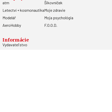
atm
Šikovníček
Letectví + kosmonautika
Moje zdravie
Modelář
Moja psychológia
AeroHobby
F.O.O.D.
Informácie
Vydavateľstvo
Predplatné
Archív
Inzercia
GDPR
Kontakty