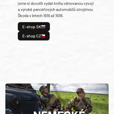
jsme si dovolili vydat knihu věnovanou vývoji
tank
a výrobě pancéřových automobilů strojírnou
v lé
Škoda v letech 1919 až 1936.
tak 
hrdi
E-shop SK
je: 
odeh
E-shop CZ
bitv
E
E