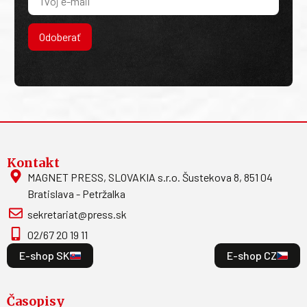
Odoberať
Kontakt
MAGNET PRESS, SLOVAKIA s.r.o. Šustekova 8, 851 04
Bratislava - Petržalka
sekretariat@press.sk
02/67 20 19 11
E-shop SK
E-shop CZ
Časopisy