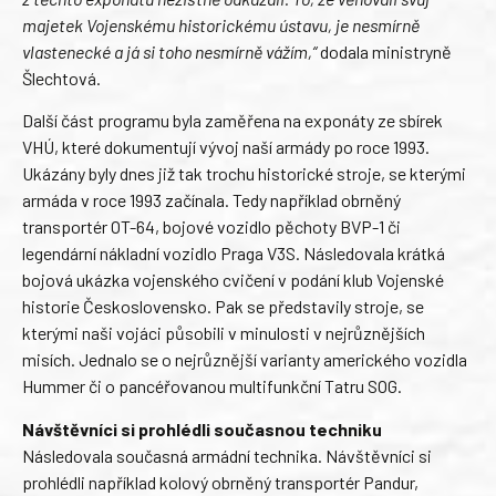
majetek Vojenskému historickému ústavu, je nesmírně
vlastenecké a já si toho nesmírně vážím,“
dodala ministryně
Šlechtová.
Další část programu byla zaměřena na exponáty ze sbírek
VHÚ, které dokumentují vývoj naší armády po roce 1993.
Ukázány byly dnes již tak trochu historické stroje, se kterými
armáda v roce 1993 začínala. Tedy například obrněný
transportér OT-64, bojové vozidlo pěchoty BVP-1 či
legendární nákladní vozidlo Praga V3S. Následovala krátká
bojová ukázka vojenského cvičení v podání klub Vojenské
historie Československo. Pak se představily stroje, se
kterými naši vojáci působili v minulosti v nejrůznějších
misích. Jednalo se o nejrůznější varianty amerického vozidla
Hummer či o pancéřovanou multifunkční Tatru SOG.
Návštěvníci si prohlédli současnou techniku
Následovala současná armádní technika. Návštěvníci si
prohlédli například kolový obrněný transportér Pandur,