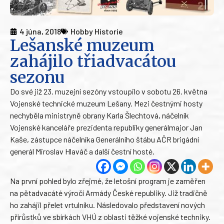
4 júna, 2018
Hobby Historie
Lešanské muzeum
zahájilo třiadvacátou
sezonu
Do své již 23. muzejní sezóny vstoupilo v sobotu 26. května
Vojenské technické muzeum Lešany. Mezi čestnými hosty
nechyběla ministryně obrany Karla Šlechtová, náčelník
Vojenské kanceláře prezidenta republiky generálmajor Jan
Kaše, zástupce náčelníka Generálního štábu AČR brigádní
generál Miroslav Hlaváč a další čestní hosté.
Na první pohled bylo zřejmé, že letošní program je zaměřen
na pětadvacáté výročí Armády České republiky. Již tradičně
ho zahájil přelet vrtulníku. Následovalo představení nových
přírůstků ve sbírkách VHÚ z oblasti těžké vojenské techniky.