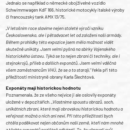
Jednalo se například o německé obojživelné vozidlo
Schwimmwagen KdF 166, historické motocykly italské výroby
či francouzský tank AMX 13/75.
„V letošním roce slavíme nejen stoleté výročí vzniku
Československa, ale i pětadvacet let od založení naší armády.
Během prohlídky této expozice jsem měla možnost vidět
skutečně unikáty. Jsem velmi pyšná na sbírky Vojenského
historického ústavu. Týká se to nejen zbraní či techniky, ale i
stejnokrojů, přileb a dalších exponátů. Jsem velmi vděčná
všem zaměstnancům VHÚ, že se o to starají,“
řekla při této
příležitosti ministryně obrany Karla Šlechtová.
Exponáty mají historickou hodnotu
Poznamenala, že ze všeho nejvíce ji ale oslovily exponáty
uložené v depozitářích.
„Vlastníme spoustu obrazů, soch,
unikátních zbraní, které mají obrovskou historickou hodnotu a
veřejnost možná o nich ani neví. Při této příležitosti bych
chtěla poděkovat nejen občanům naší země, kteří nám mnohé
z těchto exponátů nezištně odkázali. To, že věnovali svůj