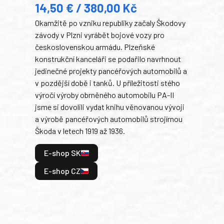
14,50 € / 380,00 Kč
22
Okamžitě po vzniku republiky začaly Škodovy
Tank
závody v Plzni vyrábět bojové vozy pro
býva
československou armádu. Plzeňské
Rusk
konstrukční kanceláři se podařilo navrhnout
armá
jedinečné projekty pancéřových automobilů a
stře
v pozdější době i tanků. U příležitosti stého
při 
výročí výroby obrněného automobilu PA-II
blíz
jsme si dovolili vydat knihu věnovanou vývoji
tank
a výrobě pancéřových automobilů strojírnou
v lé
Škoda v letech 1919 až 1936.
tak 
hrdi
E-shop SK
je: 
odeh
E-shop CZ
bitv
E
E