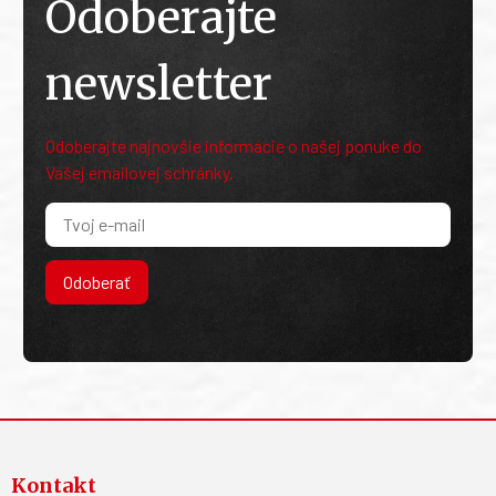
Odoberajte
newsletter
Odoberajte najnovšie informácie o našej ponuke do
Vašej emailovej schránky.
Odoberať
Kontakt