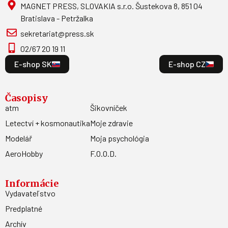
MAGNET PRESS, SLOVAKIA s.r.o. Šustekova 8, 851 04
Bratislava - Petržalka
sekretariat@press.sk
02/67 20 19 11
E-shop SK
E-shop CZ
Časopisy
atm
Šikovníček
Letectví + kosmonautika
Moje zdravie
Modelář
Moja psychológia
AeroHobby
F.O.O.D.
Informácie
Vydavateľstvo
Predplatné
Archív