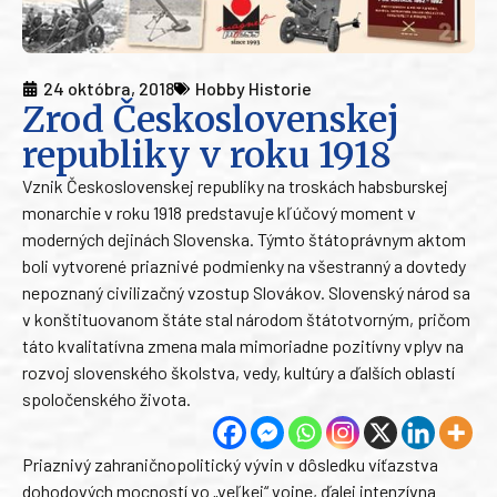
24 októbra, 2018
Hobby Historie
Zrod Československej
republiky v roku 1918
Vznik Československej republiky na troskách habsburskej
monarchie v roku 1918 predstavuje kľúčový moment v
moderných dejinách Slovenska. Týmto štátoprávnym aktom
boli vytvorené priaznivé podmienky na všestranný a dovtedy
nepoznaný civilizačný vzostup Slovákov. Slovenský národ sa
v konštituovanom štáte stal národom štátotvorným, pričom
táto kvalitatívna zmena mala mimoriadne pozitívny vplyv na
rozvoj slovenského školstva, vedy, kultúry a ďalších oblastí
spoločenského života.
Priaznivý zahraničnopolitický vývin v dôsledku víťazstva
dohodových mocností vo „veľkej“ vojne, ďalej intenzívna