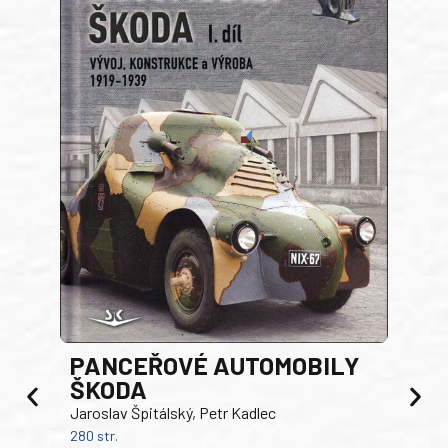
PANCEŘOVÉ AUTOMOBILY
ŠKODA
TA
Jaroslav Špitálský, Petr Kadlec
Ben
280 str.
352 s