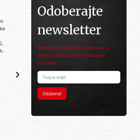
Odoberajte
ni
newsletter
ské
ů.
Odoberajte najnovšie informácie o
A-
našej ponuke do Vašej emailovej
schránky.
Odoberať