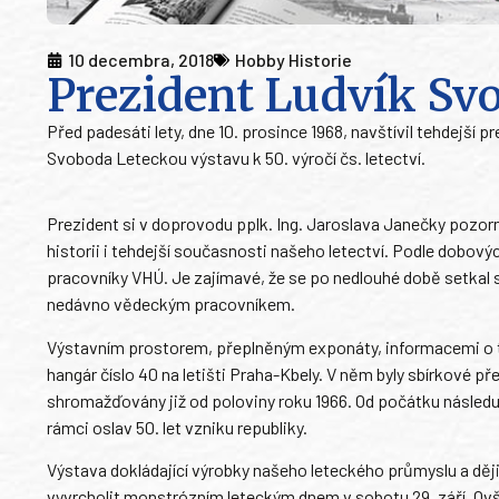
10 decembra, 2018
Hobby Historie
Prezident Ludvík Sv
Před padesáti lety, dne 10. prosince 1968, navštívil tehdejší
Svoboda Leteckou výstavu k 50. výročí čs. letectví.
Prezident si v doprovodu pplk. Ing. Jaroslava Janečky pozorn
historii i tehdejší současnosti našeho letectví. Podle dobo
pracovníky VHÚ. Je zajímavé, že se po nedlouhé době setkal 
nedávno vědeckým pracovníkem.
Výstavním prostorem, přeplněným exponáty, informacemi o te
hangár číslo 40 na letišti Praha-Kbely. V něm byly sbírkov
shromažďovány již od poloviny roku 1966. Od počátku následuj
rámci oslav 50. let vzniku republiky.
Výstava dokládající výrobky našeho leteckého průmyslu a ději
vyvrcholit monstrózním leteckým dnem v sobotu 29. září. Ovš