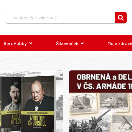
AeroHobby
Šikovníček
Moje zdravi