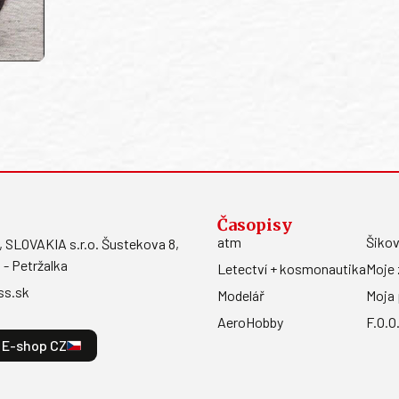
Časopisy
atm
Šikov
LOVAKIA s.r.o. Šustekova 8,
 - Petržalka
Letectví + kosmonautika
Moje 
ss.sk
Modelář
Moja 
AeroHobby
F.O.O
E-shop CZ