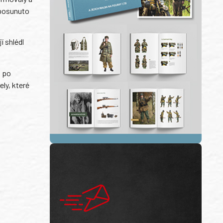
 posunuto
í shlédl
a po
ly, které