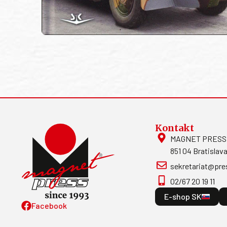
Kontakt
MAGNET PRESS, S
851 04 Bratislava
sekretariat@pre
02/67 20 19 11
E-shop SK
Facebook