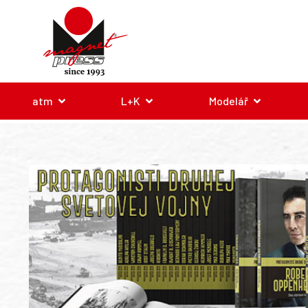
atm
L+K
Modelář