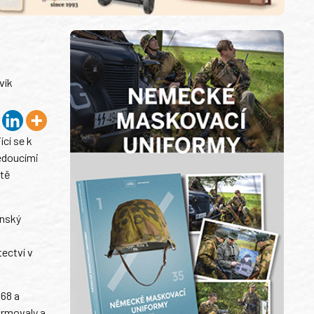
vík
cí se k
vedoucími
ště
enský
tectví v
968 a
ormovaly a