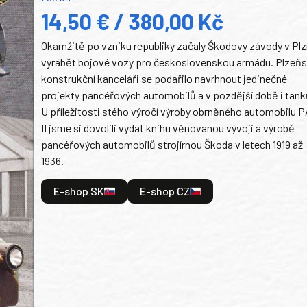
14,50 € / 380,00 Kč
Okamžitě po vzniku republiky začaly Škodovy závody v Plz
vyrábět bojové vozy pro československou armádu. Plzeň
konstrukční kanceláři se podařilo navrhnout jedinečné
projekty pancéřových automobilů a v pozdější době i tank
U příležitosti stého výročí výroby obrněného automobilu P
II jsme si dovolili vydat knihu věnovanou vývoji a výrobě
pancéřových automobilů strojírnou Škoda v letech 1919 až
1936.
E-shop SK
E-shop CZ