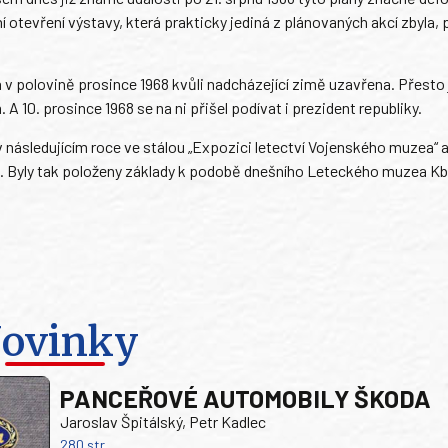
ní otevření výstavy, která prakticky jediná z plánovaných akcí zbyla,
 v polovině prosince 1968 kvůli nadcházející zimě uzavřena. Přesto j
 A 10. prosince 1968 se na ni přišel podívat i prezident republiky.
 následujícím roce ve stálou „Expozici letectví Vojenského muzea“ 
9. Byly tak položeny základy k podobě dnešního Leteckého muzea Kbe
ovinky
PANCEŘOVÉ AUTOMOBILY ŠKODA
Jaroslav Špitálský, Petr Kadlec
280 str.