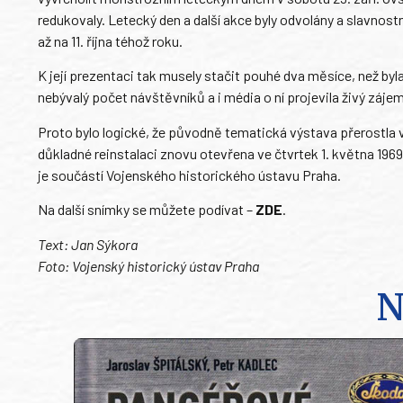
redukovaly. Letecký den a další akce byly odvolány a slavnost
až na 11. října téhož roku.
K její prezentaci tak musely stačit pouhé dva měsíce, než byla
nebývalý počet návštěvníků a i média o ní projevila živý zájem.
Proto bylo logické, že původně tematická výstava přerostla v
důkladné reinstalaci znovu otevřena ve čtvrtek 1. května 196
je součástí Vojenského historického ústavu Praha.
Na další snímky se můžete podívat –
ZDE
.
Text: Jan Sýkora
Foto: Vojenský historický ústav Praha
N