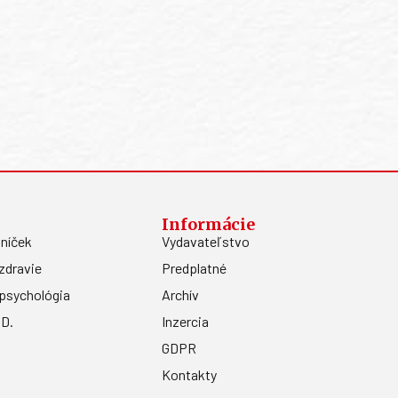
Informácie
níček
Vydavateľstvo
zdravie
Predplatné
psychológia
Archív
.D.
Inzercia
GDPR
Kontakty