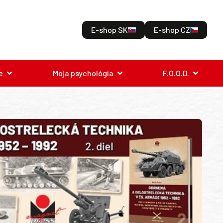
E-shop SK
E-shop CZ
e
Moja psychológia
F.O.O.D.