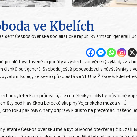
oboda ve Kbelích
 prezident Československé socialistické republiky armádní generál Lud
ě prohlédl vystavené exponáty a vyslechl zasvěcený výklad, vztahují
vých článků pak generál Svoboda ještě pobesedoval s návštěvníky a 
s bývalými kolegy ze svého působiště ve VHÚ na Žižkově, kde byl je
chnice, leteckém průmyslu, ale i uměleckými díly byl původně voj
é předměty pod hlavičkou Letecké skupiny Vojenského muzea VHÚ
ícího roku pak byly činěny přípravy k důstojné prezentaci našeho le
ny létání v Československu měla být původně otevřena již 15. září 1
em dnes již známé události po 21. srpnu 1968 tyto plány značně def