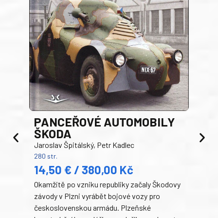
PANCEŘOVÉ AUTOMOBILY
ŠKODA
TA
Jaroslav Špitálský, Petr Kadlec
Ben
280 str.
352 s
14,50 € / 380,00 Kč
22
Okamžitě po vzniku republiky začaly Škodovy
Tank
závody v Plzni vyrábět bojové vozy pro
býva
československou armádu. Plzeňské
Rusk