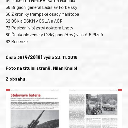
54 Museum TNI-ABRI Satria Mandala
58 Brigádní generál Ladislav Forbelský
60 Z kroniky trampské osady Manitoba
62 DŠK a DŠKM v ČSLA a AČR
72 Poslední vítězství doktora Lhoty
80 Československý těžký pancéřový vlak č. 5 Plzeň
82 Recenze
Číslo 36 (
4/2016)
vyšlo 23. 11. 2016
Foto na titulní straně: Milan Knaibl
Z obsahu: