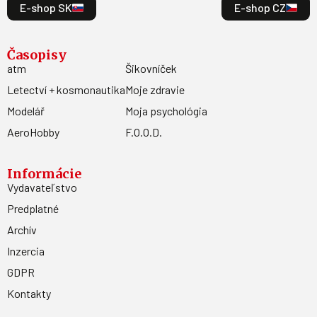
E-shop SK
E-shop CZ
Časopisy
atm
Šikovníček
Letectví + kosmonautika
Moje zdravie
Modelář
Moja psychológia
AeroHobby
F.O.O.D.
Informácie
Vydavateľstvo
Predplatné
Archív
Inzercia
GDPR
Kontakty