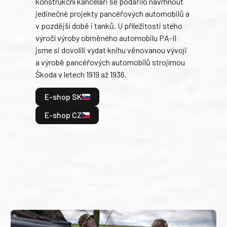
konstrukční kanceláři se podařilo navrhnout
armá
jedinečné projekty pancéřových automobilů a
stře
v pozdější době i tanků. U příležitosti stého
při 
výročí výroby obrněného automobilu PA-II
blíz
jsme si dovolili vydat knihu věnovanou vývoji
tank
a výrobě pancéřových automobilů strojírnou
v lé
Škoda v letech 1919 až 1936.
tak 
hrdi
E-shop SK
je: 
odeh
E-shop CZ
bitv
E
E