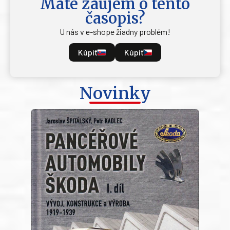
Máte záujem o tento
časopis?
U nás v e-shope žiadny problém!
Kúpiť
Kúpiť
Novinky