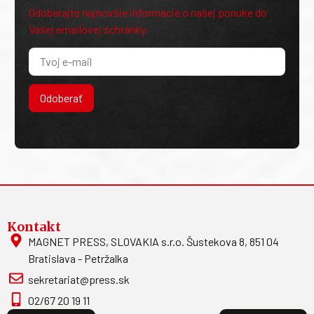
Odoberajte najnovšie informácie o našej ponuke do
Vašej emailovej schránky.
Odoberať
Kontakt
MAGNET PRESS, SLOVAKIA s.r.o. Šustekova 8, 851 04
Bratislava - Petržalka
sekretariat@press.sk
02/67 20 19 11