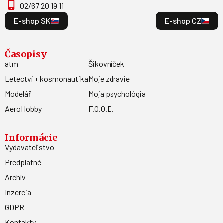
02/67 20 19 11
E-shop SK
E-shop CZ
Časopisy
atm
Šikovníček
Letectví + kosmonautika
Moje zdravie
Modelář
Moja psychológia
AeroHobby
F.O.O.D.
Informácie
Vydavateľstvo
Predplatné
Archív
Inzercia
GDPR
Kontakty