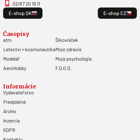
02/67 20 19 11
E-shop SK
E-shop CZ
Časopisy
atm
Šikovníček
Letectví + kosmonautika
Moje zdravie
Modelář
Moja psychológia
AeroHobby
F.O.O.D.
Informácie
Vydavateľstvo
Predplatné
Archív
Inzercia
GDPR
Kontakty