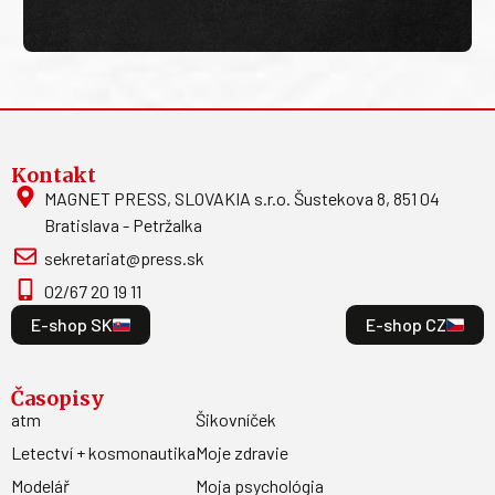
Kontakt
MAGNET PRESS, SLOVAKIA s.r.o. Šustekova 8, 851 04
Bratislava - Petržalka
sekretariat@press.sk
02/67 20 19 11
E-shop SK
E-shop CZ
Časopisy
atm
Šikovníček
Letectví + kosmonautika
Moje zdravie
Modelář
Moja psychológia