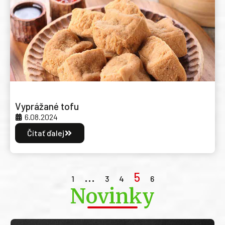
Vyprážané tofu
6.08.2024
Čítať ďalej
…
5
1
3
4
6
Novinky