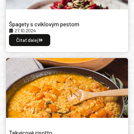
Špagety s cviklovým pestom
27.10.2024
Čítať ďalej
Tekvicové risotto