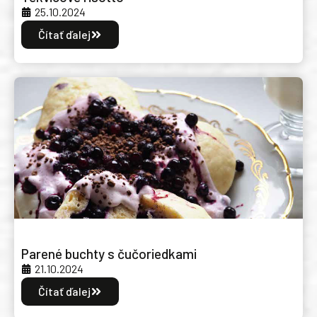
25.10.2024
Čítať ďalej
Parené buchty s čučoriedkami
21.10.2024
Čítať ďalej