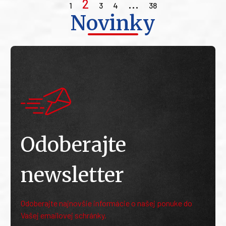
2
…
1
3
4
38
Novinky
Odoberajte
newsletter
Odoberajte najnovšie informácie o našej ponuke do
Vašej emailovej schránky.