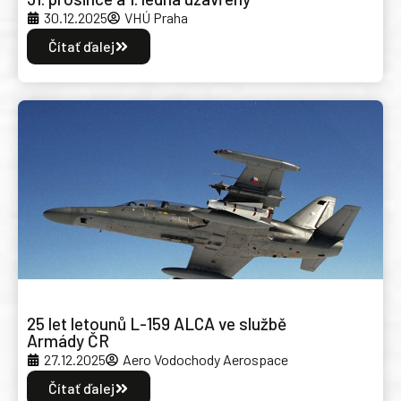
30.12.2025
VHÚ Praha
Čítať ďalej
25 let letounů L-159 ALCA ve službě
Armády ČR
27.12.2025
Aero Vodochody Aerospace
Čítať ďalej