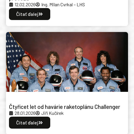
12.02.2026
Ing. Milan Cvrkal – LHS
Čítať ďalej
Čtyřicet let od havárie raketoplánu Challenger
28.01.2026
Jiří Kučírek
Čítať ďalej