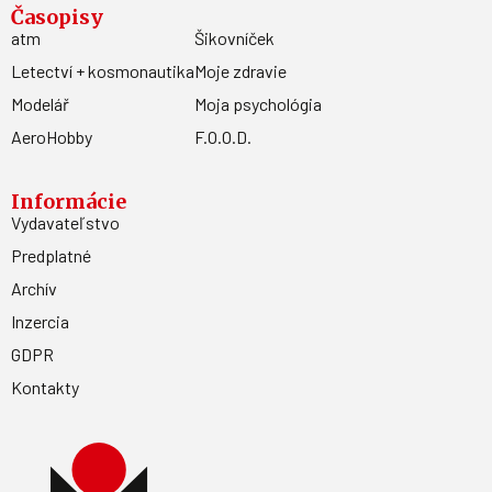
Časopisy
atm
Šikovníček
Letectví + kosmonautika
Moje zdravie
Modelář
Moja psychológia
AeroHobby
F.O.O.D.
Informácie
Vydavateľstvo
Predplatné
Archív
Inzercia
GDPR
Kontakty