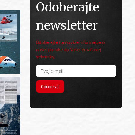
Odoberajte
newsletter
Odoberajte najnovšie informácie o
našej ponuke do Vašej emailovej
schránky.
Odoberať