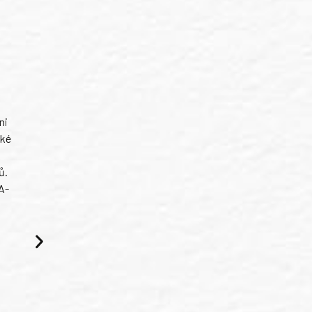
ni
ské
ů.
A-