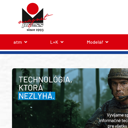
atm
L+K
Modelář