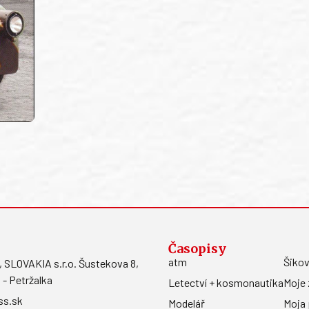
Časopisy
atm
Šikov
LOVAKIA s.r.o. Šustekova 8,
 - Petržalka
Letectví + kosmonautika
Moje 
ss.sk
Modelář
Moja 