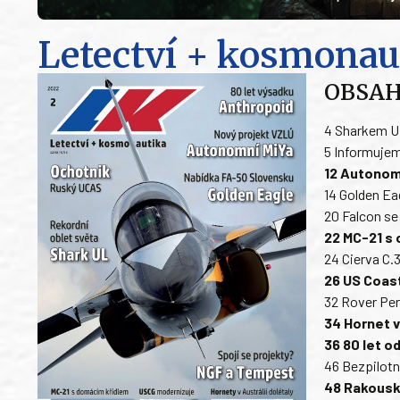
Letectví + kosmonau
OBSA
4 Sharkem U
5 Informuje
12 Autonom
14 Golden Ea
20 Falcon se 
22 MC-21 s 
24 Cierva C.
26 US Coas
32 Rover Per
34 Hornet v
36 80 let o
46 Bezpilotn
48 Rakousk