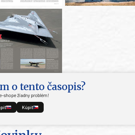
m o tento časopis?
 e-shope žiadny problém!
piť
Kúpiť