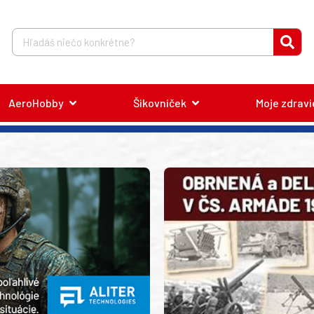
AeroHobby
Šikovníček
Moje zdravi