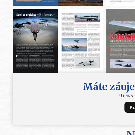
Máte záuje
U nás v
Kú