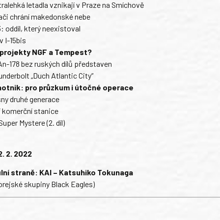
ltralehká letadla vznikají v Praze na Smíchově
hači chrání makedonské nebe
: oddíl, který neexistoval
v I-15bis
e projekty NGF a Tempest?
n-178 bez ruských dílů představen
nderbolt „Duch Atlantic City“
hotnik: pro průzkum i útočné operace
sny druhé generace
í komerční stanice
uper Mystere (2. díl)
2. 2. 2022
ulní straně: KAI – Katsuhiko Tokunaga
orejské skupiny Black Eagles)