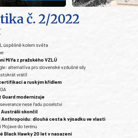
tika
č. 2/2022
H
L úspěšně kolem světa
me
ní MiYa z pražského VZLÚ
gle: alternativa pro slovenské vzdušné síly
stokrát vrátil
certifikací a ruským křídlem
30A
t Guard modernizuje
severance nese řadu poselství
 Austrálii skončil
d Anthropoidu: dlouhá cesta k výsadku ve vlasti
í Mojave do terénu
é Black Hawky 20 let v nasazení