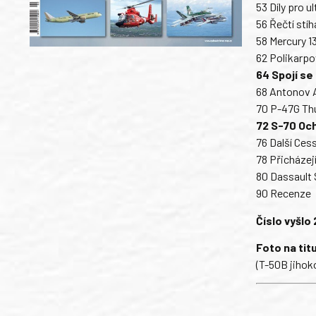
53 Díly pro u
56 Řečtí stí
58 Mercury 13
62 Polikarpo
64 Spojí s
68 Antonov A
70 P-47G Thu
72 S-70 Oc
76 Další Ces
78 Přicházej
80 Dassault S
90 Recenze
Číslo vyšlo 
Foto na tit
(T-50B jihok