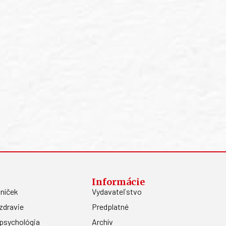
Informácie
níček
Vydavateľstvo
zdravie
Predplatné
psychológia
Archív