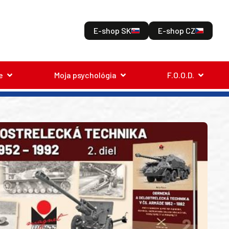
E-shop SK
E-shop CZ
e
Moja psychológia
F.O.O.D.