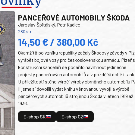
ovinky
PANCEŘOVÉ AUTOMOBILY ŠKODA
Jaroslav Špitálský, Petr Kadlec
280 str.
14,50 € / 380,00 Kč
Okamžitě po vzniku republiky začaly Škodovy závody v Plz
vyrábět bojové vozy pro československou armádu. Plzeň
konstrukční kanceláři se podařilo navrhnout jedinečné
projekty pancéřových automobilů a v pozdější době i tank
U příležitosti stého výročí výroby obrněného automobilu P
II jsme si dovolili vydat knihu věnovanou vývoji a výrobě
pancéřových automobilů strojírnou Škoda v letech 1919 až
1936.
E-shop SK
E-shop CZ