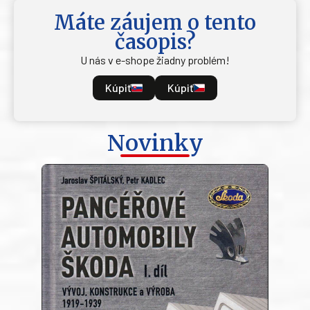
Máte záujem o tento
časopis?
U nás v e-shope žiadny problém!
Kúpiť
Kúpiť
Novinky