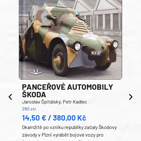
PANCEŘOVÉ AUTOMOBILY
ŠKODA
TA
Jaroslav Špitálský, Petr Kadlec
Ben
280 str.
352 s
14,50 € / 380,00 Kč
22
Okamžitě po vzniku republiky začaly Škodovy
Tank
závody v Plzni vyrábět bojové vozy pro
býva