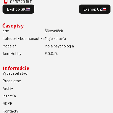
02/67 20 19 11
E-shop SK
E-shop CZ
Časopisy
atm
Šikovníček
Letectví + kosmonautika
Moje zdravie
Modelář
Moja psychológia
AeroHobby
F.O.O.D.
Informácie
Vydavateľstvo
Predplatné
Archív
Inzercia
GDPR
Kontakty