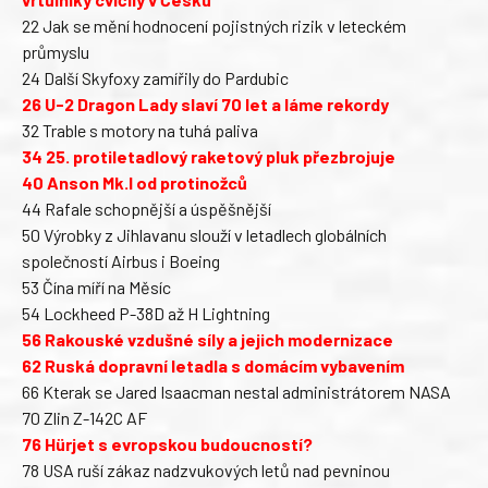
22 Jak se mění hodnocení pojistných rizik v leteckém
průmyslu
24 Další Skyfoxy zamířily do Pardubic
26 U-2 Dragon Lady slaví 70 let a láme rekordy
32 Trable s motory na tuhá paliva
34 25. protiletadlový raketový pluk přezbrojuje
40 Anson Mk.I od protinožců
44 Rafale schopnější a úspěšnější
50 Výrobky z Jihlavanu slouží v letadlech globálních
společností Airbus i Boeing
53 Čína míří na Měsíc
54 Lockheed P-38D až H Lightning
56 Rakouské vzdušné síly a jejich modernizace
62 Ruská dopravní letadla s domácím vybavením
66 Kterak se Jared Isaacman nestal administrátorem NASA
70 Zlin Z-142C AF
76 Hürjet s evropskou budoucností?
78 USA ruší zákaz nadzvukových letů nad pevninou