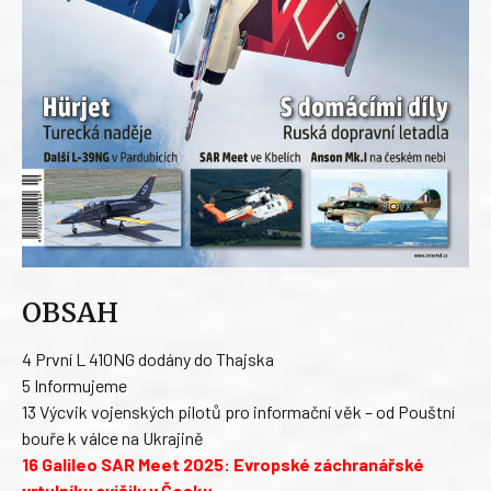
OBSAH
4 První L 410NG dodány do Thajska
5 Informujeme
13 Výcvik vojenských pilotů pro informační věk – od Pouštní
bouře k válce na Ukrajině
16 Galileo SAR Meet 2025: Evropské záchranářské
vrtulníky cvičily v Česku