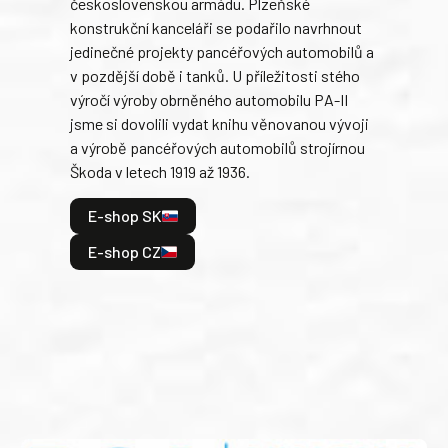
československou armádu. Plzeňské
Rusk
konstrukční kanceláři se podařilo navrhnout
armá
jedinečné projekty pancéřových automobilů a
stře
v pozdější době i tanků. U příležitosti stého
při 
výročí výroby obrněného automobilu PA-II
blíz
jsme si dovolili vydat knihu věnovanou vývoji
tank
a výrobě pancéřových automobilů strojírnou
v lé
Škoda v letech 1919 až 1936.
tak 
hrdi
E-shop SK
je: 
odeh
E-shop CZ
bitv
E
E