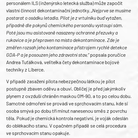
personálem ILS (inženýrsko letecká služba) může započít
vlastní činnost dekontaminační jednotky.
„Nejprve se musíme
postarat o osádku letadla. Pilot je z vrtulníku buď vytažen,
případně dle pokynů chemického personálu vystoupí sám.
Poté jsou mu asistovaně nasazeny ochranné přezuvky a
rukavice a je přepraven na místo dekontaminace. Zde je
změřen rozsah jeho kontaminace přístrojem rychlé detekce
GDA-P a je posouzen jeho zdravotní stav,“
popsala poručice
Andrea Tuťálková, velitelka čety dekontaminace bojové
techniky z Liberce.
V případě zasažení pilota nebezpečnou látkou je pilot
postupně zbaven oděvu a obuvi. Obličej je před jakýmkoliv
plynem z ovzduší chráněn maskou OM-90, a to po celou dobu.
Samotné odmoření se provádí ve sprchovacím stanu, kde si
osoba smývá po dobu tří minut nanesenou směs z povrchu
těla. Pokud je chemická kontrola negativní, je voják odeslán
do oblékacího stanu. V opačném případě se celá procedura
ve sprchovacím stanu opakuje.