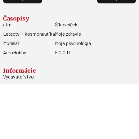
Časopisy
atm
Šikovníček
Letectví + kosmonautika
Moje zdravie
Modelář
Moja psychológia
AeroHobby
F.O.O.D.
Informácie
Vydavateľstvo
Predplatné
Archív
Inzercia
GDPR
Kontakty