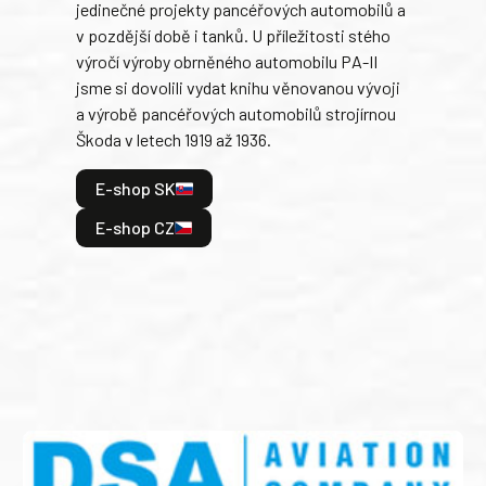
jedinečné projekty pancéřových automobilů a
stře
v pozdější době i tanků. U příležitosti stého
při 
výročí výroby obrněného automobilu PA-II
blíz
jsme si dovolili vydat knihu věnovanou vývoji
tank
a výrobě pancéřových automobilů strojírnou
v lé
Škoda v letech 1919 až 1936.
tak 
hrdi
E-shop SK
je: 
odeh
E-shop CZ
bitv
E
E