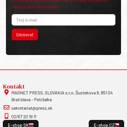
Vašej emailovej schránky.
Odoberať
Kontakt
MAGNET PRESS, SLOVAKIA s.r.o. Šustekova 8, 851 04
Bratislava - Petržalka
sekretariat@press.sk
02/67 20 19 11
E-shop SK
E-shop CZ