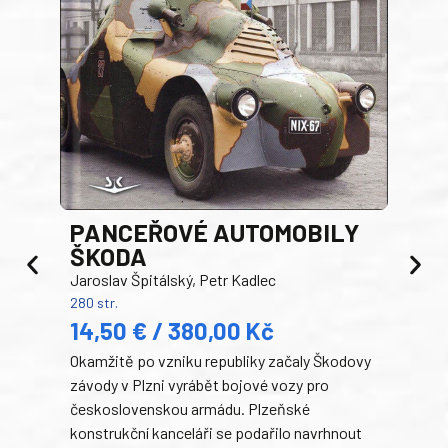
PANCEŘOVÉ AUTOMOBILY
ŠKODA
TA
Jaroslav Špitálský, Petr Kadlec
Ben
280 str.
352 s
14,50 € / 380,00 Kč
22
Okamžitě po vzniku republiky začaly Škodovy
Tank
závody v Plzni vyrábět bojové vozy pro
býva
československou armádu. Plzeňské
Rusk
konstrukční kanceláři se podařilo navrhnout
armá