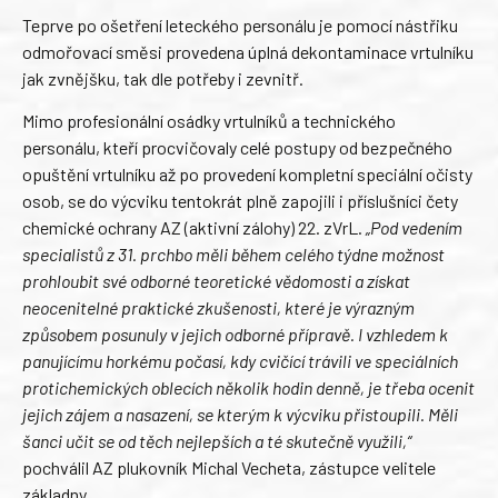
Teprve po ošetření leteckého personálu je pomocí nástřiku
odmořovací směsi provedena úplná dekontaminace vrtulníku
jak zvnějšku, tak dle potřeby i zevnitř.
Mimo profesionální osádky vrtulníků a technického
personálu, kteří procvičovaly celé postupy od bezpečného
opuštění vrtulníku až po provedení kompletní speciální očisty
osob, se do výcviku tentokrát plně zapojili i příslušníci čety
chemické ochrany AZ (aktivní zálohy) 22. zVrL.
„Pod vedením
specialistů z 31. prchbo měli během celého týdne možnost
prohloubit své odborné teoretické vědomosti a získat
neocenitelné praktické zkušenosti, které je výrazným
způsobem posunuly v jejich odborné přípravě. I vzhledem k
panujícímu horkému počasí, kdy cvičící trávili ve speciálních
protichemických oblecích několik hodin denně, je třeba ocenit
jejich zájem a nasazení, se kterým k výcviku přistoupili. Měli
šanci učit se od těch nejlepších a té skutečně využili,“
pochválil AZ plukovník Michal Vecheta, zástupce velitele
základny.