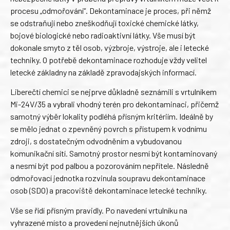
procesu „odmořování“. Dekontaminace je proces, při němž
se odstraňují nebo zneškodňují toxické chemické látky,
bojové biologické nebo radioaktivní látky. Vše musí být
dokonale smyto z těl osob, výzbroje, výstroje, ale i letecké
techniky. O potřebě dekontaminace rozhoduje vždy velitel
letecké základny na základě zpravodajských informací.
Liberečtí chemici se nejprve důkladně seznámili s vrtulníkem
Mi-24V/35 a vybrali vhodný terén pro dekontaminaci, přičemž
samotný výběr lokality podléhá přísným kritériím. Ideálně by
se mělo jednat o zpevněný povrch s přístupem k vodnímu
zdroji, s dostatečným odvodněním a vybudovanou
komunikační sítí. Samotný prostor nesmí být kontaminovaný
a nesmí být pod palbou a pozorováním nepřítele. Následně
odmořovací jednotka rozvinula soupravu dekontaminace
osob (SDO) a pracoviště dekontaminace letecké techniky.
Vše se řídí přísným pravidly. Po navedení vrtulníku na
vyhrazené místo a provedení nejnutnějších úkonů