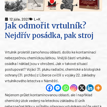
12 júla, 2021
L+K
Jak odmořit vrtulník?
Nejdřív posádka, pak stroj
Vrtulník proletěl zamořenou oblastí, došlo ke kontaminaci
nebezpečnou chemickou látkou. Vnější části vrtulníku,
osádka i náklad jsou v ohrožení. Jak v takové situaci
postupovat? Vojáci 31. pluku radiační, chemické a biologické
ochrany (31. prchbo) z Liberce cvičili s vojáky 22. základny
vrtulníkového letectva v Náměšti.
Nejenom průlet kontaminovanou oblastí, ale i například
chemický útok vedený na leteckou základnu či únik
nebezpečné látky v průběhu přepravy vrtulníkem může vést k