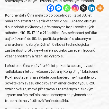
americkými, ruskými, izraelskými či švédskými firmami.
Kontinentální Čína měla co do početnosti již od 60. let
minulého století největší letectvo v Asii. Složeno ale bylo
dlouhodobě z výkonově překonaných kopií sovětských
stíhaček MiG-15, 17, 19 a 21 i dalších. Bezpečnostní politika
asijské země do 80. let počítala primárně s obranným
charakterem ozbrojených sil. Celková technologická
zastaralost proto nevytvářela potřebu zavedení letounů
včasné výstrahy a řízení do výzbroje.
I přesto se Čína v závěru 60. let pokusila sestrojit vlastní
radiolokační letoun včasné výstrahy Kong Jing 1 (zkráceně
KJ-1) postavený na základě bombardéru Tu-4 vzniklého v
Sovětském svazu okopírováním amerického typu B-29.
Vzhledově zajímavá přestavba s rozměrným diskovým
krytem antény radiolokátoru neseným na pylonech nad
trupem ale na větší rozšíření nedosáhla.