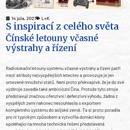
14 júla, 2021
L+K
S inspirací z celého světa
Čínské letouny včasné
výstrahy a řízení
Radiolokační letouny systému včasné výstrahy a řízení patří
mezi atributy nejvyspělejších letectev a provozuje je jen
omezené množství států. Není proto překvapivé, že je do své
výzbroje zavedla také ambiciózní Čína. Protože tyto stroje
představují značnou ofenzivní i defenzivní výhodu, žádná z
vyspělých zemí nakonec nesouhlasila s exportem
kompletního systému do asijské země. Ta si proto poradila
pro ni typickým způsobem a vytvořila domácí klony
spoléhající na mnohá technická řešení představená