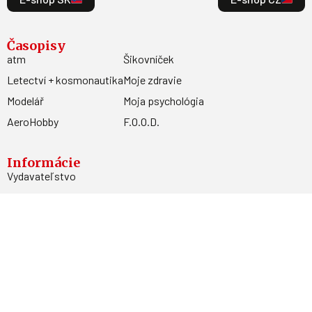
Časopisy
atm
Šikovníček
Letectví + kosmonautika
Moje zdravie
Modelář
Moja psychológia
AeroHobby
F.O.O.D.
Informácie
Vydavateľstvo
Predplatné
Archív
Inzercia
GDPR
Kontakty