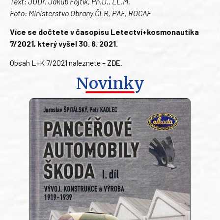
Text: JUDr. Jakub Fojtík, Ph.D., LL.M.
Foto: Ministerstvo Obrany ČLR, PAF, ROCAF
Více se dočtete v časopisu Letectví+kosmonautika
7/2021, který vyšel 30. 6. 2021.
Obsah L+K 7/2021 naleznete –
ZDE
.
Novinky