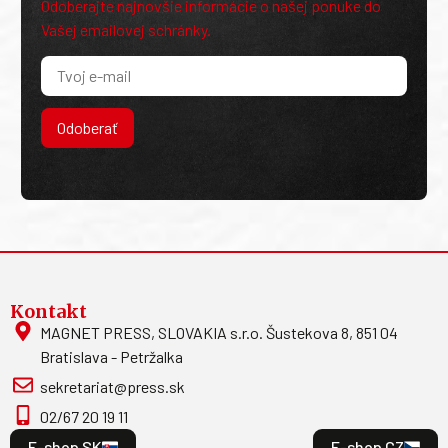
Odoberajte najnovšie informácie o našej ponuke do
Vašej emailovej schránky.
Odoberať
Kontakt
MAGNET PRESS, SLOVAKIA s.r.o. Šustekova 8, 851 04
Bratislava - Petržalka
sekretariat@press.sk
02/67 20 19 11
E-shop SK
E-shop CZ