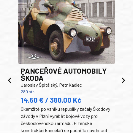
PANCEŘOVÉ AUTOMOBILY
ŠKODA
TA
Jaroslav Špitálský, Petr Kadlec
Ben
280 str.
352 s
14,50 € / 380,00 Kč
22
Okamžitě po vzniku republiky začaly Škodovy
Tank
závody v Plzni vyrábět bojové vozy pro
býva
československou armádu. Plzeňské
Rusk
konstrukční kanceláři se podařilo navrhnout
armá