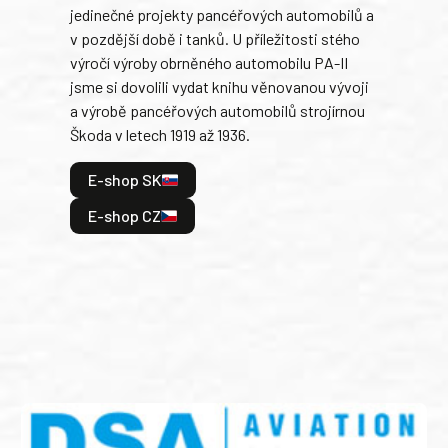
jedinečné projekty pancéřových automobilů a
stře
v pozdější době i tanků. U příležitosti stého
při 
výročí výroby obrněného automobilu PA-II
blíz
jsme si dovolili vydat knihu věnovanou vývoji
tank
a výrobě pancéřových automobilů strojírnou
v lé
Škoda v letech 1919 až 1936.
tak 
hrdi
E-shop SK
je: 
odeh
E-shop CZ
bitv
E
E