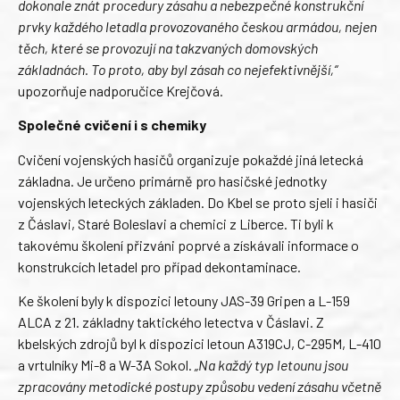
dokonale znát procedury zásahu a nebezpečné konstrukční
prvky každého letadla provozovaného českou armádou, nejen
těch, které se provozují na takzvaných domovských
základnách. To proto, aby byl zásah co nejefektivnější,“
upozorňuje nadporučice Krejčová.
Společné cvičení i s chemiky
Cvičení vojenských hasičů organizuje pokaždé jiná letecká
základna. Je určeno primárně pro hasičské jednotky
vojenských leteckých základen. Do Kbel se proto sjeli i hasiči
z Čáslavi, Staré Boleslavi a chemici z Liberce. Ti byli k
takovému školení přizváni poprvé a získávali informace o
konstrukcích letadel pro případ dekontaminace.
Ke školení byly k dispozici letouny JAS-39 Gripen a L-159
ALCA z 21. základny taktického letectva v Čáslavi. Z
kbelských zdrojů byl k dispozici letoun A319CJ, C-295M, L-410
a vrtulníky Mi-8 a W-3A Sokol.
„Na každý typ letounu jsou
zpracovány metodické postupy způsobu vedení zásahu včetně