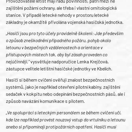
Provozovatelé letišť mají řadu povinností, patří mezi ně
zajištění požární ochrany, ale třeba i vlastní ornitologická
stanice. V případě letecké nehody v prostoru letecké
základny je okamžitě přivolána vojenská hasičská jednotka.
„Hasiči jsou pro tyto účely pravidelně školeni: Jde především
o způsob zneškodnění případného požáru, pohyb okolo
letounu v bezpečných vzdálenostech a orientace v
přístupových místech tak, aby byl zásah proveden co
nejúčinněji,“
vysvětluje nadporučice Lenka Krejčová,
zástupce velitele letištní hasičské jednotky ve Kbelích.
Hasiči si během cvičení ověřují znalost bezpečnostních
systémů, jako je například otevření pilotní kabiny, zajištění
sedaček v kokpitu nebo odepínání bezpečnostních pásů, ale i
způsob navázání komunikace s pilotem.
„Ve spolupráci s leteckým personálem se během cvičení učí,
kde lze například provést nouzový vstup do vrtulníku a letounu
anebo si připomínají protipožárních opatření. Hasiči musí