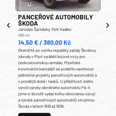
PANCEŘOVÉ AUTOMOBILY
ŠKODA
TA
Jaroslav Špitálský, Petr Kadlec
Ben
280 str.
352 s
14,50 € / 380,00 Kč
22
Okamžitě po vzniku republiky začaly Škodovy
Tank
závody v Plzni vyrábět bojové vozy pro
býva
československou armádu. Plzeňské
Rusk
konstrukční kanceláři se podařilo navrhnout
armá
jedinečné projekty pancéřových automobilů a
stře
v pozdější době i tanků. U příležitosti stého
při 
výročí výroby obrněného automobilu PA-II
blíz
jsme si dovolili vydat knihu věnovanou vývoji
tank
a výrobě pancéřových automobilů strojírnou
v lé
Škoda v letech 1919 až 1936.
tak 
hrdi