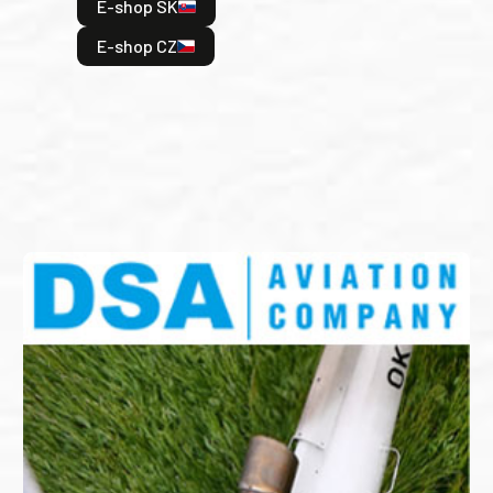
E-shop SK
je: 
odeh
E-shop CZ
bitv
E
E