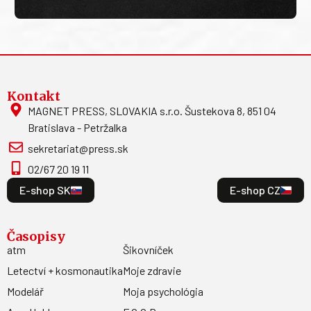
Kontakt
MAGNET PRESS, SLOVAKIA s.r.o. Šustekova 8, 851 04
Bratislava - Petržalka
sekretariat@press.sk
02/67 20 19 11
E-shop SK
E-shop CZ
Časopisy
atm
Šikovníček
Letectví + kosmonautika
Moje zdravie
Modelář
Moja psychológia