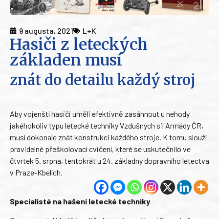
9 augusta, 2021
L+K
Hasiči z leteckých
základen musí
znát do detailu každý stroj
Aby vojenští hasiči uměli efektivně zasáhnout u nehody
jakéhokoliv typu letecké techniky Vzdušných sil Armády ČR,
musí dokonale znát konstrukci každého stroje. K tomu slouží
pravidelné přeškolovací cvičení, které se uskutečnilo ve
čtvrtek 5. srpna, tentokrát u 24. základny dopravního letectva
v Praze-Kbelích.
Specialisté na hašení letecké techniky