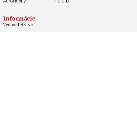
AeroHobby
F.O.O.D.
Informácie
Vydavateľstvo
Predplatné
Archív
Inzercia
GDPR
Kontakty
Facebook