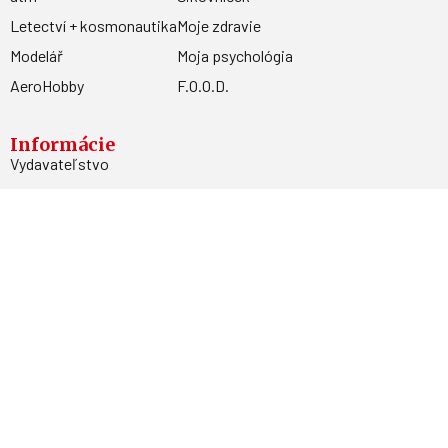
Letectví + kosmonautika
Moje zdravie
Modelář
Moja psychológia
AeroHobby
F.O.O.D.
Informácie
Vydavateľstvo
Predplatné
Archív
Inzercia
GDPR
Kontakty