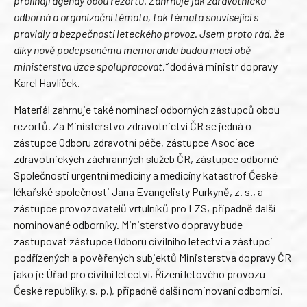
prolínají agendy obou rezortů. Zahrnuje jak zdravotnická
odborná a organizační témata, tak témata související s
pravidly a bezpečností leteckého provoz. Jsem proto rád, že
díky nově podepsanému memorandu budou moci obě
ministerstva úzce spolupracovat,“
dodává ministr dopravy
Karel Havlíček.
Materiál zahrnuje také nominaci odborných zástupců obou
rezortů. Za Ministerstvo zdravotnictví ČR se jedná o
zástupce Odboru zdravotní péče, zástupce Asociace
zdravotnických záchranných služeb ČR, zástupce odborné
Společnosti urgentní medicíny a medicíny katastrof České
lékařské společnosti Jana Evangelisty Purkyně, z. s., a
zástupce provozovatelů vrtulníků pro LZS, případně další
nominované odborníky. Ministerstvo dopravy bude
zastupovat zástupce Odboru civilního letectví a zástupci
podřízených a pověřených subjektů Ministerstva dopravy ČR
jako je Úřad pro civilní letectví, Řízení letového provozu
České republiky, s. p.), případně další nominovaní odborníci.