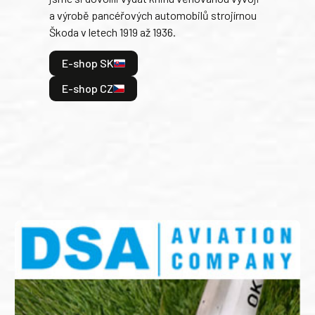
a výrobě pancéřových automobilů strojírnou
v lé
Škoda v letech 1919 až 1936.
tak 
hrdi
E-shop SK
je: 
odeh
E-shop CZ
bitv
E
E