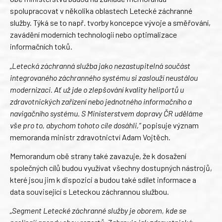
spolupracovat v několika oblastech Letecké záchranné
služby. Týká se to např. tvorby koncepce vývoje a směřování,
zavádění moderních technologií nebo optimalizace
informačních toků.
„Letecká záchranná služba jako nezastupitelná součást
integrovaného záchranného systému si zaslouží neustálou
modernizaci. Ať už jde o zlepšování kvality heliportů u
zdravotnických zařízení nebo jednotného informačního a
navigačního systému. S Ministerstvem dopravy ČR uděláme
vše pro to, abychom tohoto cíle dosáhli,“
popisuje význam
memoranda ministr zdravotnictví Adam Vojtěch.
Memorandum obě strany také zavazuje, že k dosažení
společných cílů budou využívat všechny dostupných nástrojů,
které jsou jim k dispozici a budou také sdílet informace a
data související s Leteckou záchrannou službou.
„Segment Letecké záchranné služby je oborem, kde se