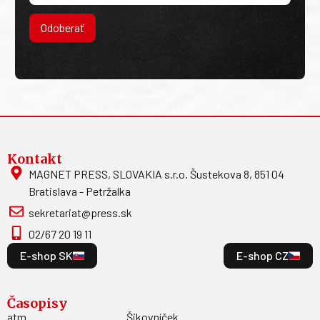
Odoberať
Kontakt
MAGNET PRESS, SLOVAKIA s.r.o. Šustekova 8, 851 04
Bratislava - Petržalka
sekretariat@press.sk
02/67 20 19 11
E-shop SK
E-shop CZ
Časopisy
atm
Šikovníček