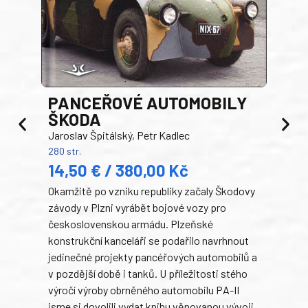
PANCEŘOVÉ AUTOMOBILY
ŠKODA
TA
Jaroslav Špitálský, Petr Kadlec
Ben
280 str.
352 s
14,50 € / 380,00 Kč
22
Okamžitě po vzniku republiky začaly Škodovy
Tank
závody v Plzni vyrábět bojové vozy pro
býva
československou armádu. Plzeňské
Rusk
konstrukční kanceláři se podařilo navrhnout
armá
jedinečné projekty pancéřových automobilů a
stře
v pozdější době i tanků. U příležitosti stého
při 
výročí výroby obrněného automobilu PA-II
blíz
jsme si dovolili vydat knihu věnovanou vývoji
tank