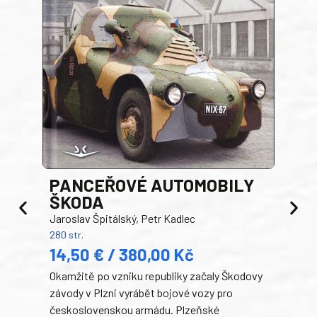
PANCEŘOVÉ AUTOMOBILY
ŠKODA
TA
Jaroslav Špitálský, Petr Kadlec
Ben
280 str.
352 s
14,50 € / 380,00 Kč
22
Okamžitě po vzniku republiky začaly Škodovy
Tank
závody v Plzni vyrábět bojové vozy pro
býva
československou armádu. Plzeňské
Rusk