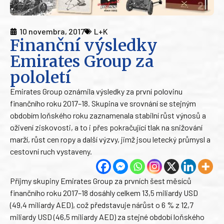
10 novembra, 2017
L+K
Finanční výsledky
Emirates Group za
pololetí
Emirates Group oznámila výsledky za první polovinu
finančního roku 2017–18. Skupina ve srovnání se stejným
obdobím loňského roku zaznamenala stabilní růst výnosů a
oživení ziskovosti, a to i přes pokračující tlak na snižování
marží, růst cen ropy a další výzvy, jimž jsou letecký průmysl a
cestovní ruch vystaveny.
Příjmy skupiny Emirates Group za prvních šest měsíců
finančního roku 2017–18 dosáhly celkem 13,5 miliardy USD
(49,4 miliardy AED), což představuje nárůst o 6 % z 12,7
miliardy USD (46,5 miliardy AED) za stejné období loňského