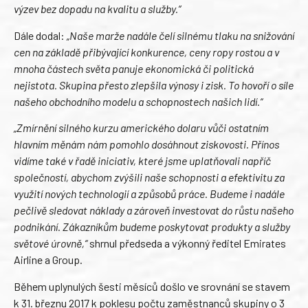
výzev bez dopadu na kvalitu a služby.“
Dále dodal:
„Naše marže nadále čelí silnému tlaku na snižování
cen na základě přibývající konkurence, ceny ropy rostou a v
mnoha částech světa panuje
ekonomická či politická
nejistota. Skupina přesto zlepšila výnosy i zisk. To hovoří o síle
našeho obchodního modelu a schopnostech našich lidí.“
„Zmírnění silného kurzu amerického dolaru vůči ostatním
hlavním měnám nám pomohlo dosáhnout ziskovosti. Přínos
vidíme také v řadě iniciativ, které jsme uplatňovali napříč
společností, abychom zvýšili naše schopnosti a efektivitu za
využití nových technologií a způsobů práce. Budeme i nadále
pečlivě sledovat náklady a zároveň investovat do růstu našeho
podnikání. Zákazníkům budeme poskytovat produkty a služby
světové úrovně,“
shrnul předseda a výkonný ředitel Emirates
Airline a Group.
Během uplynulých šesti měsíců došlo ve srovnání se stavem
k 31. březnu 2017 k poklesu počtu zaměstnanců skupiny o 3