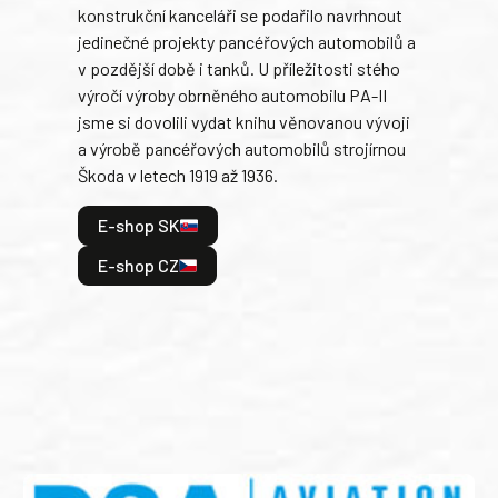
konstrukční kanceláři se podařilo navrhnout
armá
jedinečné projekty pancéřových automobilů a
stře
v pozdější době i tanků. U příležitosti stého
při 
výročí výroby obrněného automobilu PA-II
blíz
jsme si dovolili vydat knihu věnovanou vývoji
tank
a výrobě pancéřových automobilů strojírnou
v lé
Škoda v letech 1919 až 1936.
tak 
hrdi
E-shop SK
je: 
odeh
E-shop CZ
bitv
E
E