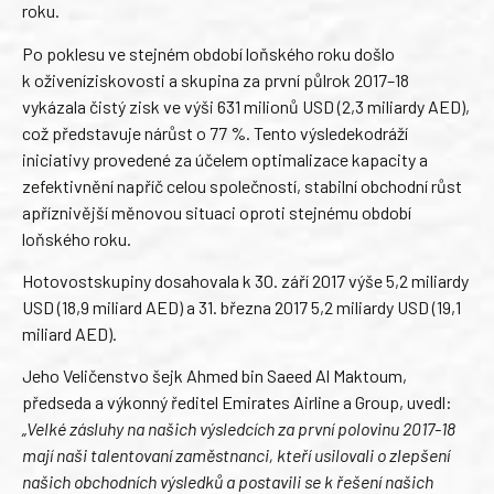
roku.
Po poklesu ve stejném období loňského roku došlo
k oživeníziskovosti a skupina za první půlrok 2017–18
vykázala čistý zisk ve výši 631 milionů USD (2,3 miliardy AED),
což představuje nárůst o 77 %. Tento výsledekodráží
iniciativy provedené za účelem optimalizace kapacity a
zefektivnění napříč celou společností, stabilní obchodní růst
apříznivější měnovou situaci oproti stejnému období
loňského roku.
Hotovostskupiny dosahovala k 30. září 2017 výše 5,2 miliardy
USD (18,9 miliard AED) a 31. března 2017 5,2 miliardy USD (19,1
miliard AED).
Jeho Veličenstvo šejk Ahmed bin Saeed Al Maktoum,
předseda a výkonný ředitel Emirates Airline a Group, uvedl:
„Velké zásluhy na našich výsledcích za první polovinu 2017-18
mají naši talentovaní zaměstnanci, kteří usilovali o zlepšení
našich obchodních výsledků a postavili se k řešení našich