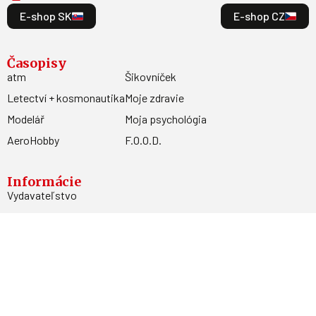
E-shop SK
E-shop CZ
Časopisy
atm
Šikovníček
Letectví + kosmonautika
Moje zdravie
Modelář
Moja psychológia
AeroHobby
F.O.O.D.
Informácie
Vydavateľstvo
Predplatné
Archív
Inzercia
GDPR
Kontakty