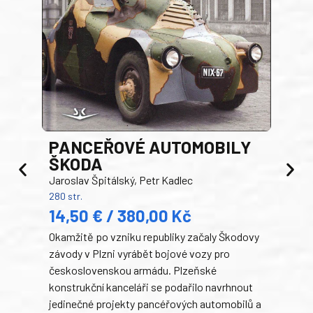
PANCEŘOVÉ AUTOMOBILY
ŠKODA
TA
Jaroslav Špitálský, Petr Kadlec
Ben
280 str.
352 s
14,50 € / 380,00 Kč
22
Okamžitě po vzniku republiky začaly Škodovy
Tank
závody v Plzni vyrábět bojové vozy pro
býva
československou armádu. Plzeňské
Rusk
konstrukční kanceláři se podařilo navrhnout
armá
jedinečné projekty pancéřových automobilů a
stře