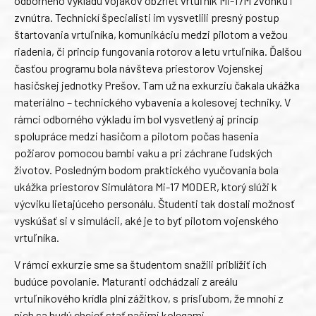
odborného výkladu vojakov obzrieť vrtuľník Mi-17M zvonku i
zvnútra. Technickí špecialisti im vysvetlili presný postup
štartovania vrtuľníka, komunikáciu medzi pilotom a vežou
riadenia, či princíp fungovania rotorov a letu vrtuľníka. Ďalšou
časťou programu bola návšteva priestorov Vojenskej
hasičskej jednotky Prešov. Tam už na exkurziu čakala ukážka
materiálno – technického vybavenia a kolesovej techniky. V
rámci odborného výkladu im bol vysvetlený aj princíp
spolupráce medzi hasičom a pilotom počas hasenia
požiarov pomocou bambi vaku a pri záchrane ľudských
životov. Posledným bodom praktického vyučovania bola
ukážka priestorov Simulátora Mi-17 MODER, ktorý slúži k
výcviku lietajúceho personálu. Študenti tak dostali možnosť
vyskúšať si v simulácii, aké je to byť pilotom vojenského
vrtuľníka.
V rámci exkurzie sme sa študentom snažili priblížiť ich
budúce povolanie. Maturanti odchádzali z areálu
vrtuľníkového krídla plní zážitkov, s prísľubom, že mnohí z
nich sa budú chcieť stať našimi kolegami.