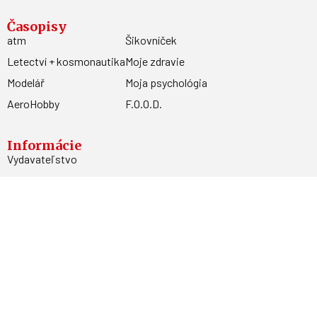
Časopisy
atm
Šikovníček
Letectví + kosmonautika
Moje zdravie
Modelář
Moja psychológia
AeroHobby
F.O.O.D.
Informácie
Vydavateľstvo
Predplatné
Archív
Inzercia
GDPR
Kontakty