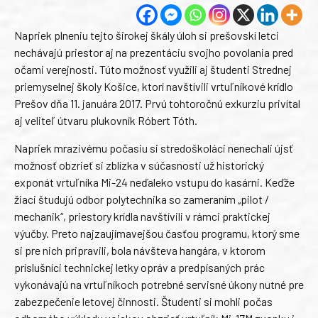
Napriek plneniu tejto širokej škály úloh si prešovskí letci
nechávajú priestor aj na prezentáciu svojho povolania pred
očami verejnosti. Túto možnosť využili aj študenti Strednej
priemyselnej školy Košice, ktorí navštívili vrtuľníkové krídlo
Prešov dňa 11. januára 2017. Prvú tohtoročnú exkurziu privítal
aj veliteľ útvaru plukovník Róbert Tóth.
Napriek mrazivému počasiu si stredoškoláci nenechali újsť
možnosť obzrieť si zblízka v súčasnosti už historický
exponát vrtuľníka Mi-24 neďaleko vstupu do kasárni. Keďže
žiaci študujú odbor polytechnika so zameraním „pilot /
mechanik“, priestory krídla navštívili v rámci praktickej
výučby. Preto najzaujímavejšou časťou programu, ktorý sme
si pre nich pripravili, bola návšteva hangára, v ktorom
príslušníci technickej letky opráv a predpísaných prác
vykonávajú na vrtuľníkoch potrebné servisné úkony nutné pre
zabezpečenie letovej činnosti. Študenti si mohli počas