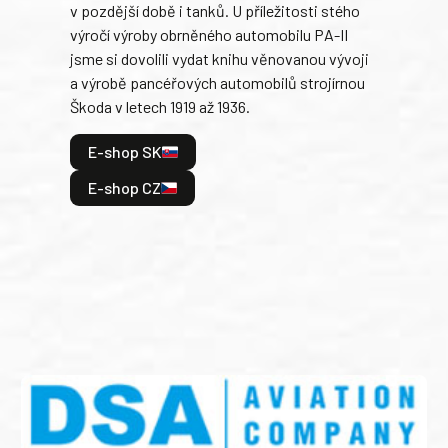
v pozdější době i tanků. U příležitosti stého
při 
výročí výroby obrněného automobilu PA-II
blíz
jsme si dovolili vydat knihu věnovanou vývoji
tank
a výrobě pancéřových automobilů strojírnou
v lé
Škoda v letech 1919 až 1936.
tak 
hrdi
E-shop SK
je: 
odeh
E-shop CZ
bitv
E
E