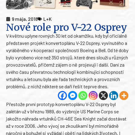
9 mája, 2018
L+K
Nové role pro V-22 Osprey
V květnu uplyne rovných 30 let od okamžiku, kdy byl oficiálně
představen projekt konvertoplánu V-22 Osprey, vyvinutého a
vyráběného v kooperaci společností Boeing a Bell. Od té doby
bylo vyrobeno více než 350 strojů, které dnes slouží u různých
provozovatelů, přičemž zájem o ně projevují i další. Daní za
svého času převratnou technologii kombinující schopnosti
vrtulníku a letounu byla ale řada technických a provozních
problémů, z nichž některé se daří řešit teprve dnes.
Přestože první prototyp konvertoplánu V-22 Osprey byl
zalétán už v březnu 1989, do výzbroje US Marine Corps se
jakožto náhrada vrtulníků CH-46E Sea Knight začal dostávat
až v roce 2006. Jeho vývoj se zkouškami byl mimořádně
náročný a bohužel si vyžádal i oběti na lidských životech. I