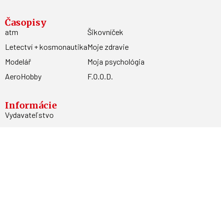
Časopisy
atm
Šikovníček
Letectví + kosmonautika
Moje zdravie
Modelář
Moja psychológia
AeroHobby
F.O.O.D.
Informácie
Vydavateľstvo
Predplatné
Archív
Inzercia
GDPR
Kontakty