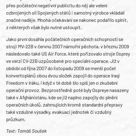
přes počáteční negativní publicitu do něj ale velení
ozbrojených sil Spojených států i samotný výrobce vkládali
značné naděje. Mnohá očekávání se nakonec podařilo splnit,
z některých však bylo nutné ustoupit.
Jako první dosáhla počátečních operačních schopností se
stroji MV-22B v červnu 2007 námořní pěchota, v březnu 2009
následovalo také US Air Force, které pořizovalo stroje Osprey
ve verzi CV-22B uzpůsobené pro speciální operace. Již v
období od října 2007 do listopadu 2009 se menší počet
konvertoplánů obou dvou složek zapojil do operace Iraqi
Freedom v Iráku, i když v té době šlo spíš jen o zkušební
operační provoz. Bezprostředně poté byly Ospreye nasazeny
také v Afghánistánu, kde se již naplno zapojily do plnění
operačních úkolů, zahrnujících kromě standardní přepravy
také vzdušné výsadky, evakuaci jednotek či vzdušný
průzkum.
Text: Tomáš Soušek