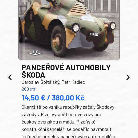
PANCEŘOVÉ AUTOMOBILY
ŠKODA
TA
Jaroslav Špitálský, Petr Kadlec
Ben
280 str.
352 s
14,50 € / 380,00 Kč
22
Okamžitě po vzniku republiky začaly Škodovy
Tank
závody v Plzni vyrábět bojové vozy pro
býva
československou armádu. Plzeňské
Rusk
konstrukční kanceláři se podařilo navrhnout
armá
jedinečné projekty pancéřových automobilů a
stře