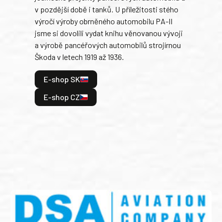
v pozdější době i tanků. U příležitosti stého
při 
výročí výroby obrněného automobilu PA-II
blíz
jsme si dovolili vydat knihu věnovanou vývoji
tank
a výrobě pancéřových automobilů strojírnou
v lé
Škoda v letech 1919 až 1936.
tak 
hrdi
E-shop SK
je: 
odeh
E-shop CZ
bitv
E
E