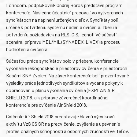
Lorincom, podplukovník Ondrej Boroš predstavil program
konferencie. Následne účastníci pracovali vo vytvorených
syndikátoch na naplnení určených cieľov. Syndikáty boli
určené k potvrdeniu systému riadenia cvičenia, zberu a
potvrdeniu požiadaviek na RLS, CIS, jednotlivé súčasti
scenára, prípravu MEL/MIL (SYNADEX, LIVEX) a procesu
hodnotenia cvičenia.
Súčasťou práce syndikátov bolo v priebehu konferencie
vykonanie rekognoskácie priestorov cvičenia v priestoroch
Kasární SNP Zvolen. Na záver konferencie boli prezentované
výsledky práce jednotlivých syndikátov a vydané pokyny k
dopracovaniu plánu vykonania cvičenia (EXPLAN AIR
SHIELD 2018) a k príprave záverečnej koordinačnej
konferencie pre cvičenie Air Shield 2018.
Cvičenie Air Shield 2018 predstavuje hlavnú výcvikovú
aktivitu VzS OS SR na precvičenie, zvýšenie a upevnenie
profesionálnych schopností a odborných zručností veliteľov,