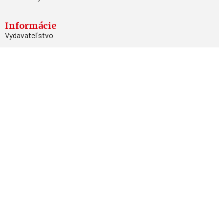
Informácie
Vydavateľstvo
Predplatné
Archív
Inzercia
GDPR
Kontakty
Facebook