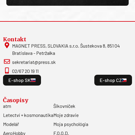
Kontakt
MAGNET PRESS, SLOVAKIA s.r.o. Šustekova 8, 851 04
Bratislava - Petržalka
sekretariat@press.sk
02/67 20 19 11
E-shop SK
E-shop CZ
Časopisy
atm
Šikovníček
Letectví + kosmonautika
Moje zdravie
Modelář
Moja psychológia
AeroHobby
F.O.O.D.