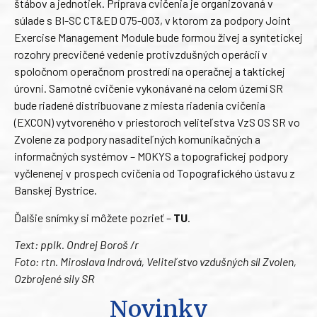
štábov a jednotiek. Príprava cvičenia je organizovaná v
súlade s BI-SC CT&ED 075-003, v ktorom za podpory Joint
Exercise Management Module bude formou živej a syntetickej
rozohry precvičené vedenie protivzdušných operácií v
spoločnom operačnom prostredí na operačnej a taktickej
úrovni. Samotné cvičenie vykonávané na celom území SR
bude riadené distribuovane z miesta riadenia cvičenia
(EXCON) vytvoreného v priestoroch veliteľstva VzS OS SR vo
Zvolene za podpory nasaditeľných komunikačných a
informačných systémov – MOKYS a topografickej podpory
vyčlenenej v prospech cvičenia od Topografického ústavu z
Banskej Bystrice.
Ďalšie snímky si môžete pozrieť –
TU
.
Text: pplk. Ondrej Boroš /r
Foto: rtn. Miroslava Indrová, Veliteľstvo vzdušných síl Zvolen,
Ozbrojené sily SR
Novinky