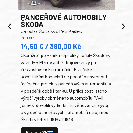
PANCEŘOVÉ AUTOMOBILY
ŠKODA
TA
Jaroslav Špitálský, Petr Kadlec
Ben
280 str.
352 s
14,50 € / 380,00 Kč
22
Okamžitě po vzniku republiky začaly Škodovy
Tank
závody v Plzni vyrábět bojové vozy pro
býva
československou armádu. Plzeňské
Rusk
konstrukční kanceláři se podařilo navrhnout
armá
jedinečné projekty pancéřových automobilů a
stře
v pozdější době i tanků. U příležitosti stého
při 
výročí výroby obrněného automobilu PA-II
blíz
jsme si dovolili vydat knihu věnovanou vývoji
tank
a výrobě pancéřových automobilů strojírnou
v lé
Škoda v letech 1919 až 1936.
tak 
hrdi
E-shop SK