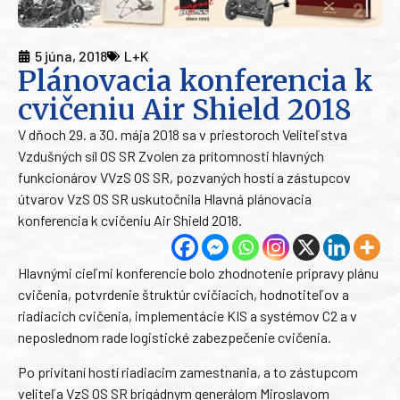
5 júna, 2018
L+K
Plánovacia konferencia k
cvičeniu Air Shield 2018
V dňoch 29. a 30. mája 2018 sa v priestoroch Veliteľstva
Vzdušných síl OS SR Zvolen za prítomnosti hlavných
funkcionárov VVzS OS SR, pozvaných hostí a zástupcov
útvarov VzS OS SR uskutočnila Hlavná plánovacia
konferencia k cvičeniu Air Shield 2018.
Hlavnými cieľmi konferencie bolo zhodnotenie prípravy plánu
cvičenia, potvrdenie štruktúr cvičiacich, hodnotiteľov a
riadiacich cvičenia, implementácie KIS a systémov C2 a v
neposlednom rade logistické zabezpečenie cvičenia.
Po privítaní hostí riadiacim zamestnania, a to zástupcom
veliteľa VzS OS SR brigádnym generálom Miroslavom