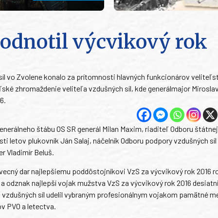
hodnotil výcvikový rok
 síl vo Zvolene konalo za prítomnosti hlavných funkcionárov veliteľs
ľské zhromaždenie veliteľa vzdušných síl, kde generálmajor Mirosla
6.
enerálneho štábu OS SR generál Milan Maxim, riaditeľ Odboru štátne
i letov plukovník Ján Salaj, náčelník Odboru podpory vzdušných síl
r Vladimír Beluš.
 vecný dar najlepšiemu poddôstojníkovi VzS za výcvikový rok 2016 
a a odznak najlepší vojak mužstva VzS za výcvikový rok 2016 desiatn
teľ vzdušných síl udelil vybraným profesionálnym vojakom pamätné m
ov PVO a letectva.