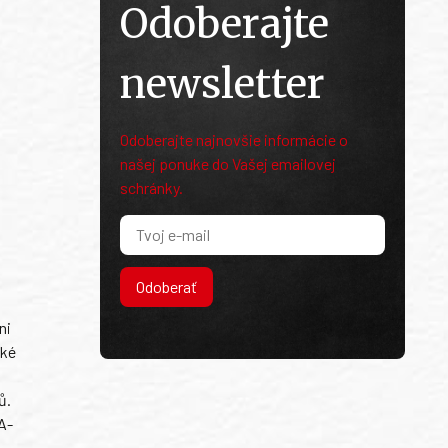
Odoberajte
newsletter
Odoberajte najnovšie informácie o
našej ponuke do Vašej emailovej
schránky.
Odoberať
ni
ské
ů.
A-