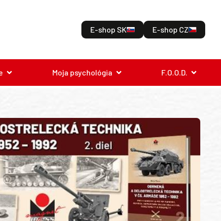
E-shop SK
E-shop CZ
e
Moja psychológia
F.O.O.D.