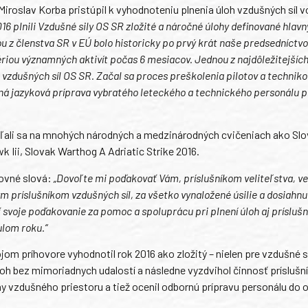
iroslav Korba pristúpil k vyhodnoteniu plnenia úloh vzdušných síl v
016 plnili Vzdušné sily OS SR zložité a náročné úlohy definované hlav
z členstva SR v EÚ bolo historicky po prvý krát naše predsedníctvo
riou významných aktivít počas 6 mesiacov. Jednou z najdôležitejších
 vzdušných síl OS SR. Začal sa proces preškolenia pilotov a techniko
á jazyková príprava vybratého leteckého a technického personálu pr
dieľali sa na mnohých národných a medzinárodných cvičeniach ako Sl
 Iii, Slovak Warthog A Adriatic Strike 2016.
kovné slová:
„Dovoľte mi poďakovať Vám, príslušníkom veliteľstva, v
 príslušníkom vzdušných síl, za všetko vynaložené úsilie a dosiahnu
ť svoje poďakovanie za pomoc a spoluprácu pri plnení úloh aj príslu
ulom roku.“
m príhovore vyhodnotil rok 2016 ako zložitý – nielen pre vzdušné sil
úloh bez mimoriadnych udalostí a následne vyzdvihol činnosť príslušn
ny vzdušného priestoru a tiež ocenil odbornú prípravu personálu do 