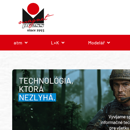
atm
L+K
Modelář