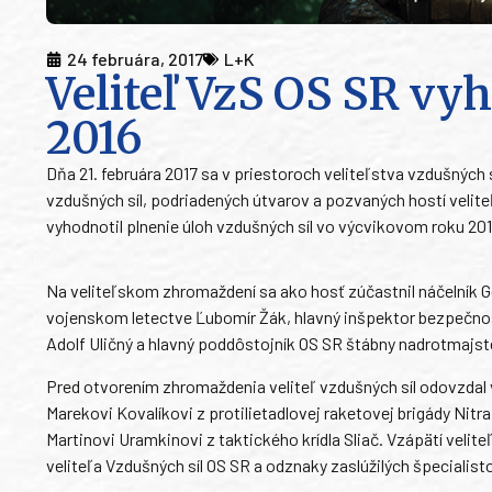
24 februára, 2017
L+K
Veliteľ VzS OS SR vy
2016
Dňa 21. februára 2017 sa v priestoroch veliteľstva vzdušných
vzdušných síl, podriadených útvarov a pozvaných hostí velite
vyhodnotil plnenie úloh vzdušných síl vo výcvikovom roku 201
Na veliteľskom zhromaždení sa ako hosť zúčastnil náčelník G
vojenskom letectve Ľubomír Žák, hlavný inšpektor bezpečnost
Adolf Uličný a hlavný poddôstojník OS SR štábny nadrotmajste
Pred otvorením zhromaždenia veliteľ vzdušných síl odovzdal
Marekovi Kovalíkovi z protilietadlovej raketovej brigády Nitr
Martinovi Uramkinovi z taktického krídla Sliač. Vzápätí veli
veliteľa Vzdušných síl OS SR a odznaky zaslúžilých špecialist