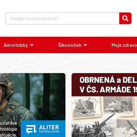
AeroHobby
Šikovníček
Moje zdravi