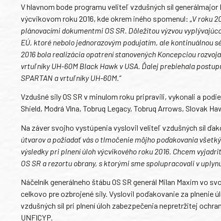
V hlavnom bode programu veliteľ vzdušných síl generálmajor M
výcvikovom roku 2016, kde okrem iného spomenul:
„V roku 2
plánovacími dokumentmi OS SR. Dôležitou výzvou vyplývajúcou 
EÚ, ktoré nebolo jednorazovým podujatím, ale kontinuálnou sé
2016 bola realizácia opatrení stanovených Koncepciou rozvoja
vrtuľníky UH-60M Black Hawk v USA. Ďalej prebiehala postupn
SPARTAN a vrtuľníky UH-60M.“
Vzdušné sily OS SR v minulom roku pripravili, vykonali a po
Shield, Modrá Vlna, Tobruq Legacy, Tobruq Arrows, Slovak Hawk
Na záver svojho vystúpenia vyslovil veliteľ vzdušných síl ďa
útvarov a požiadať vás o tlmočenie môjho poďakovania všetkým
výsledky pri plnení úloh výcvikového roku 2016. Chcem vyjadri
OS SR a rezortu obrany, s ktorými sme spolupracovali v uplyn
Náčelník generálneho štábu OS SR generál Milan Maxim vo svojo
celkovo pre ozbrojené sily. Vyslovil poďakovanie za plnenie 
vzdušných síl pri plnení úloh zabezpečenia nepretržitej ochra
UNFICYP.