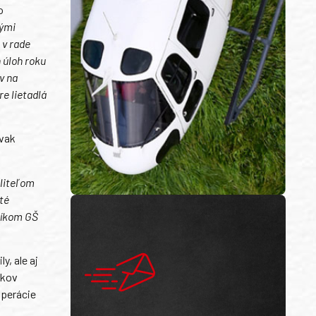
o
nými
 v rade
 úloh roku
v na
e lietadlá
ovak
eliteľom
té
šníkom GŠ
y, ale aj
íkov
operácie