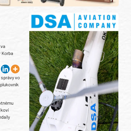
tva
v Korba
j správy vo
 plukovník
rotnému
ikovi
edaily