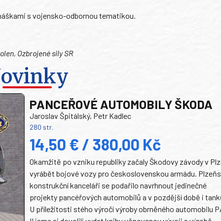
dnáškami s vojensko-odbornou tematikou.
volen, Ozbrojené sily SR
ovinky
PANCEŘOVÉ AUTOMOBILY ŠKODA
Jaroslav Špitálský, Petr Kadlec
280 str.
14,50 € / 380,00 Kč
Okamžitě po vzniku republiky začaly Škodovy závody v Plz
vyrábět bojové vozy pro československou armádu. Plzeň
konstrukční kanceláři se podařilo navrhnout jedinečné
projekty pancéřových automobilů a v pozdější době i tank
U příležitosti stého výročí výroby obrněného automobilu P
II jsme si dovolili vydat knihu věnovanou vývoji a výrobě