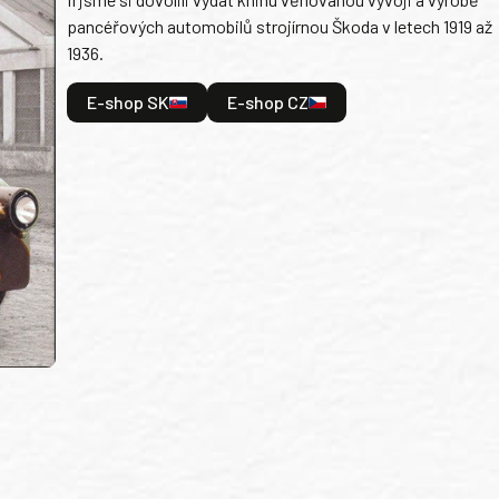
pancéřových automobilů strojírnou Škoda v letech 1919 až
1936.
E-shop SK
E-shop CZ