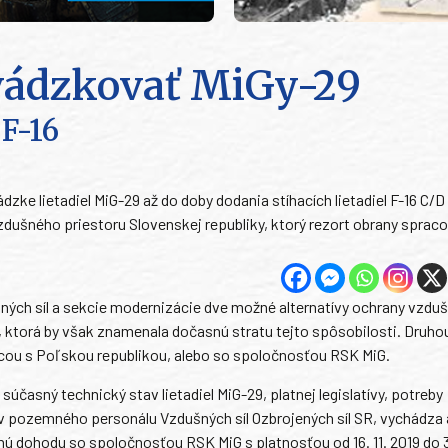
vádzkovať MiGy-29
 F-16
ke lietadiel MiG-29 až do doby dodania stíhacích lietadiel F-16 C/D
zdušného priestoru Slovenskej republiky, ktorý rezort obrany spraco
ušných síl a sekcie modernizácie dve možné alternatívy ochrany vzdu
, ktorá by však znamenala dočasnú stratu tejto spôsobilosti. Druhou
ácou s Poľskou republikou, alebo so spoločnosťou RSK MiG.
časný technický stav lietadiel MiG-29, platnej legislatívy, potreby
ov pozemného personálu Vzdušných síl Ozbrojených síl SR, vychádza
ú dohodu so spoločnosťou RSK MiG s platnosťou od 16. 11. 2019 do 3