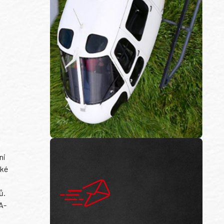
ni
ské
ů.
A-