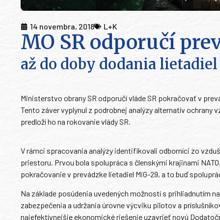
14 novembra, 2018
L+K
MO SR odporučí pre
až do doby dodania lietadiel
Ministerstvo obrany SR odporučí vláde SR pokračovať v prevádz
Tento záver vyplynul z podrobnej analýzy alternatív ochrany v
predloží ho na rokovanie vlády SR.
V rámci spracovania analýzy identifikovali odborníci zo vzd
priestoru. Prvou bola spolupráca s členskými krajinami NATO
pokračovanie v prevádzke lietadiel MiG-29, a to buď spolupr
Na základe posúdenia uvedených možností s prihliadnutím na sú
zabezpečenia a udržania úrovne výcviku pilotov a príslušník
najefektívnejšie ekonomické riešenie uzavrieť novú Dodatočn