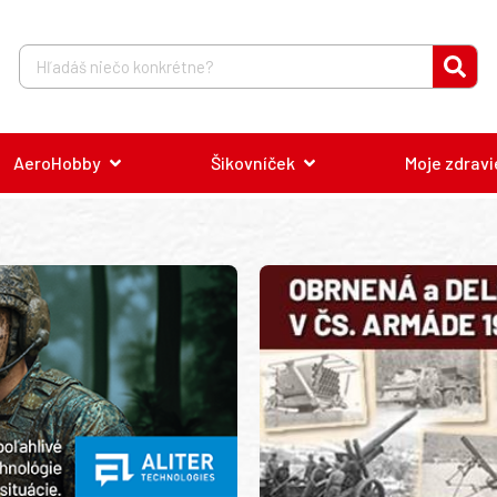
AeroHobby
Šikovníček
Moje zdravi