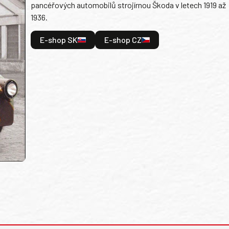
pancéřových automobilů strojírnou Škoda v letech 1919 až
1936.
E-shop SK
E-shop CZ