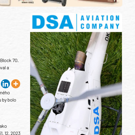
 Block 70.
val a
šného
 by bolo
 ako
1. 12. 2023