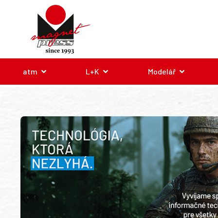
atm
L+K
Modelář