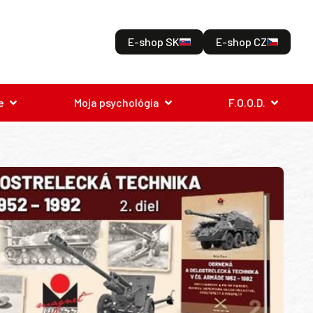
E-shop SK
E-shop CZ
e
Moja psychológia
F.O.O.D.