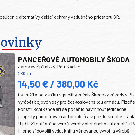
osúdenie alternatívy ďalšej ochrany vzdušného priestoru SR.
ovinky
PANCEŘOVÉ AUTOMOBILY ŠKODA
Jaroslav Špitálský, Petr Kadlec
280 str.
14,50 € / 380,00 Kč
Okamžitě po vzniku republiky začaly Škodovy závody v Plz
vyrábět bojové vozy pro československou armádu. Plzeň
konstrukční kanceláři se podařilo navrhnout jedinečné
projekty pancéřových automobilů a v pozdější době i tank
U příležitosti stého výročí výroby obrněného automobilu P
II jsme si dovolili vydat knihu věnovanou vývoji a výrobě