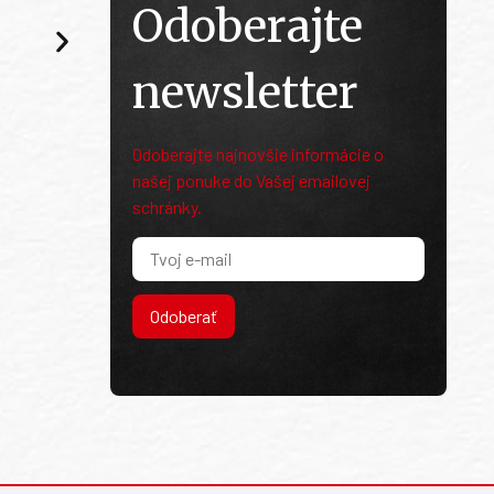
Odoberajte
newsletter
Odoberajte najnovšie informácie o
našej ponuke do Vašej emailovej
schránky.
Odoberať