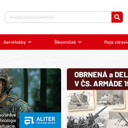
AeroHobby
Šikovníček
Moje zdravi