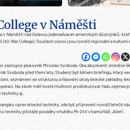
 College v Náměšti
ctva v Náměšti nad Oslavou jedenadvacet amerických důstojníků, kteří
Air War College). Součástí osnov jsou rovněž regionální a kulturní 
jeho zástupce plukovník Miroslav Svoboda. Oba absolventi zmíněné šk
ík Svoboda před třemi lety. Studenti byli během briefingu, který ved
čení, seznámeni se strukturou a hlavními úkoly letecké základny, le
 operací. Na závěr měli hosté možnost prodiskutovat řadu zajímavý
techniky aj.
angáru oprav letecké techniky, zde byli připraveni rovněž letečtí ná
 techniky pilotáže posádky vrtulníku Mi-24V v kamufláži „Alien“.