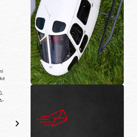
ni
ské
ů.
A-