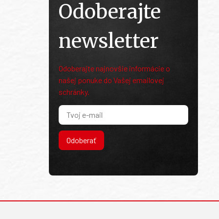
Odoberajte
newsletter
Odoberajte najnovšie informácie o
našej ponuke do Vašej emailovej
schránky.
Odoberať