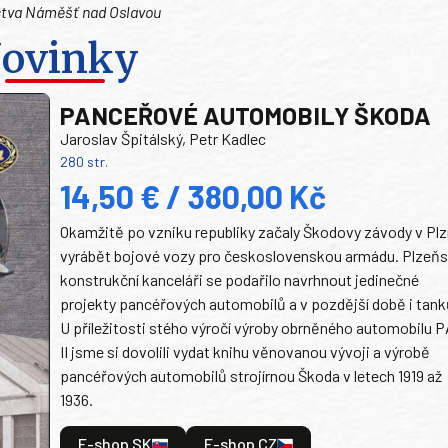
tectva Náměšť nad Oslavou
ovinky
PANCEŘOVÉ AUTOMOBILY ŠKODA
Jaroslav Špitálský, Petr Kadlec
280 str.
14,50 € / 380,00 Kč
Okamžitě po vzniku republiky začaly Škodovy závody v Plz
vyrábět bojové vozy pro československou armádu. Plzeň
konstrukční kanceláři se podařilo navrhnout jedinečné
projekty pancéřových automobilů a v pozdější době i tank
U příležitosti stého výročí výroby obrněného automobilu P
II jsme si dovolili vydat knihu věnovanou vývoji a výrobě
pancéřových automobilů strojírnou Škoda v letech 1919 až
1936.
E-shop SK
E-shop CZ