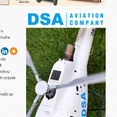
 v
studia,
oly.
l
teckou
ch otázek
vodčí se