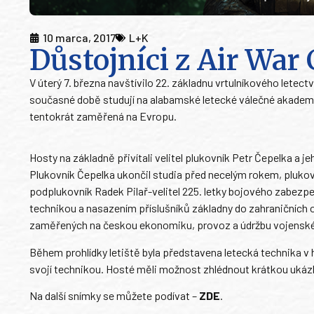
10 marca, 2017
L+K
Důstojníci z Air War
V úterý 7. března navštívilo 22. základnu vrtulníkového lete
současné době studují na alabamské letecké válečné akademii (
tentokrát zaměřená na Evropu.
Hosty na základně přivítali velitel plukovník Petr Čepelka a 
Plukovník Čepelka ukončil studia před necelým rokem, plukovn
podplukovník Radek Pilař-velitel 225. letky bojového zabezpe
technikou a nasazením příslušníků základny do zahraničních
zaměřených na českou ekonomiku, provoz a údržbu vojenské 
Během prohlídky letiště byla představena letecká technika v h
svojí technikou. Hosté měli možnost zhlédnout krátkou ukázku
Na další snímky se můžete podívat –
ZDE
.