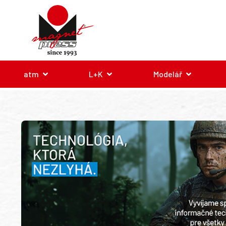
atm
L+K
Modelář