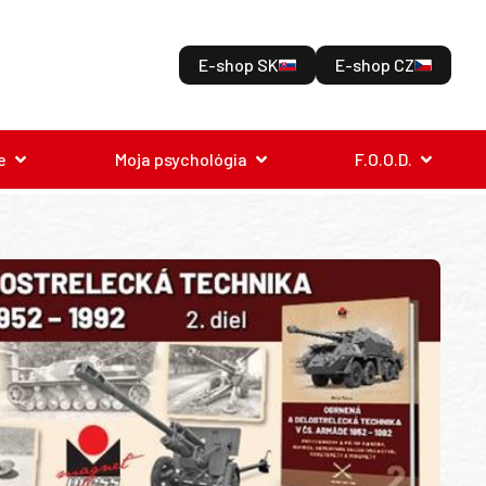
E-shop SK
E-shop CZ
e
Moja psychológia
F.O.O.D.