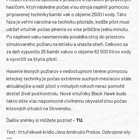
hasičom, ktorí následne počas visu stroja naplnili pomocou
pripravenej techniky bambi vak o objeme 2500 l vody. Táto
fáza je veľmi náročná na techniku pilotáže, keďže pilot musí
udržať vrtuľník počas plnenia vo vise približne jednu minútu.
Po naplnení vaku nasmerovala posádka stroj do priestoru
simulovaného požiaru na letisku a uhasila oheň. Celkovo sa
za deň vypustilo 25 bambi vakov o objeme 62 500 litrov vody
a vycvičili sa štyria piloti.
Hasenie lesných požiarov v nedostupnom teréne pomocou
leteckej techniky je počas extrémne suchých mesiacov stále
aktuálnejšie a naši piloti v minulých rokoch neraz pomohli
dostať živel pod kontrolu. Nové vrtuľníky Black Hawk budú
takto ešte viac nápomocné civilnému obyvateľstvu počas
krízových situácií na Slovensku.
Ďalšie snímky si môžete pozrieť –
TU
.
Text: Vrtuľníkové krídlo Jána Ambruša Prešov, Ozbrojené sily