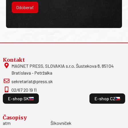
Odoberať
Kontakt
MAGNET PRESS, SLOVAKIA s.r.o. Šustekova 8, 851 04
Bratislava - Petržalka
sekretariat@press.sk
02/67 20 19 11
E-shop SK
E-shop CZ
Časopisy
atm
Šikovníček