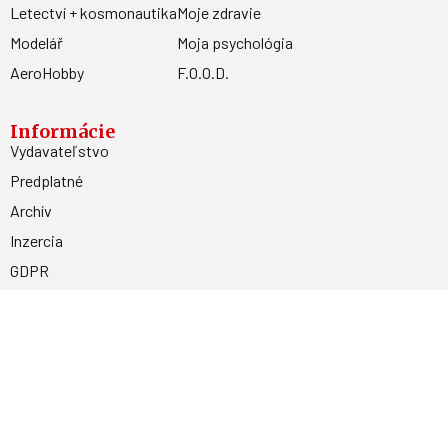
Letectví + kosmonautika
Moje zdravie
Modelář
Moja psychológia
AeroHobby
F.O.O.D.
Informácie
Vydavateľstvo
Predplatné
Archív
Inzercia
GDPR
Kontakty