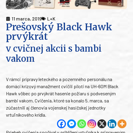
11 marca, 2019
L+K
Prešovský Black Hawk
prvýkrát
v cvičnej akcii s bambi
vakom
V rámci prípravy leteckého a pozemného personálu na
domáci krízový manažment cvičili piloti na UH-60M Black
Hawk vôbec po prvýkrát hasenie požiaru s podveseným
bambi vakom. Cvičenia, ktoré sa konalo 5. marca, sa
zúčastnili aj členovia vojenskej hasičskej jednotky
vrtuľníkového krídla.
Priebeh cvičenia spočíval v priblížení vrtuľníka k pripraveným