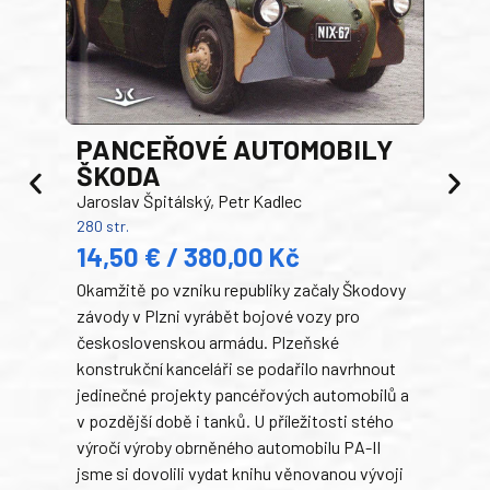
PANCEŘOVÉ AUTOMOBILY
ŠKODA
TA
Jaroslav Špitálský, Petr Kadlec
Ben
280 str.
352 s
14,50 € / 380,00 Kč
22
Okamžitě po vzniku republiky začaly Škodovy
Tank
závody v Plzni vyrábět bojové vozy pro
býva
československou armádu. Plzeňské
Rusk
konstrukční kanceláři se podařilo navrhnout
armá
jedinečné projekty pancéřových automobilů a
stře
v pozdější době i tanků. U příležitosti stého
při 
výročí výroby obrněného automobilu PA-II
blíz
jsme si dovolili vydat knihu věnovanou vývoji
tank