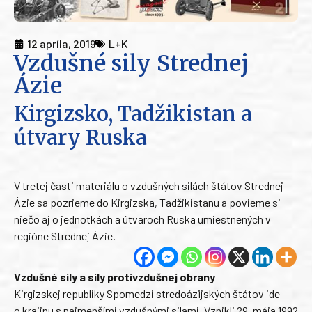
12 apríla, 2019
L+K
Vzdušné sily Strednej
Ázie
Kirgizsko, Tadžikistan a
útvary Ruska
V tretej časti materiálu o vzdušných silách štátov Strednej
Ázie sa pozrieme do Kirgizska, Tadžikistanu a povieme si
niečo aj o jednotkách a útvaroch Ruska umiestnených v
regióne Strednej Ázie.
Vzdušné sily a sily protivzdušnej obrany
Kirgizskej republiky Spomedzi stredoázijských štátov ide
o krajinu s najmenšími vzdušnými silami. Vznikli 29. mája 1992