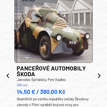
PANCEŘOVÉ AUTOMOBILY
ŠKODA
TA
Jaroslav Špitálský, Petr Kadlec
Ben
280 str.
352 s
14,50 € / 380,00 Kč
22
Okamžitě po vzniku republiky začaly Škodovy
Tank
závody v Plzni vyrábět bojové vozy pro
býva