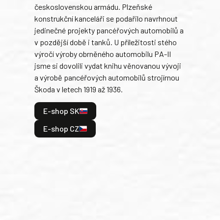
československou armádu. Plzeňské
Rusk
konstrukční kanceláři se podařilo navrhnout
armá
jedinečné projekty pancéřových automobilů a
stře
v pozdější době i tanků. U příležitosti stého
při 
výročí výroby obrněného automobilu PA-II
blíz
jsme si dovolili vydat knihu věnovanou vývoji
tank
a výrobě pancéřových automobilů strojírnou
v lé
Škoda v letech 1919 až 1936.
tak 
hrdi
E-shop SK
je: 
odeh
E-shop CZ
bitv
E
E