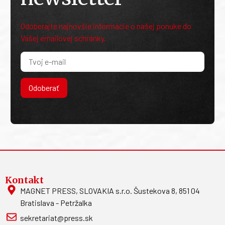
Odoberajte najnovšie informácie o našej ponuke do
Vašej emailovej schránky.
Odoberať
Kontakt
MAGNET PRESS, SLOVAKIA s.r.o. Šustekova 8, 851 04
Bratislava - Petržalka
sekretariat@press.sk