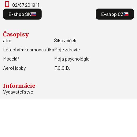
02/67 20 19 11
E-shop SK
E-shop CZ
Časopisy
atm
Šikovníček
Letectví + kosmonautika
Moje zdravie
Modelář
Moja psychológia
AeroHobby
F.O.O.D.
Informácie
Vydavateľstvo
Predplatné
Archív
Inzercia
GDPR