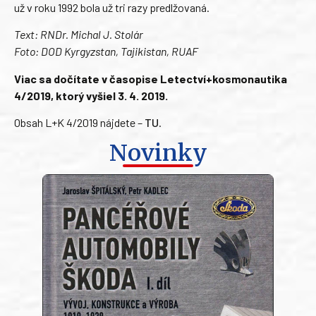
už v roku 1992 bola už tri razy predlžovaná.
Text: RNDr. Michal J. Stolár
Foto: DOD Kyrgyzstan, Tajikistan, RUAF
Viac sa dočítate v časopise Letectví+kosmonautika
4/2019, ktorý vyšiel 3. 4. 2019.
Obsah L+K 4/2019 nájdete –
TU
.
Novinky