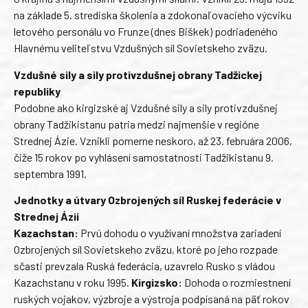
na základe 5. strediska školenia a zdokonaľovacieho výcviku
letového personálu vo Frunze (dnes Biškek) podriadeného
Hlavnému veliteľstvu Vzdušných síl Sovietskeho zväzu.
Vzdušné sily a sily protivzdušnej obrany Tadžickej
republiky
Podobne ako kirgizské aj Vzdušné sily a sily protivzdušnej
obrany Tadžikistanu patria medzi najmenšie v regióne
Strednej Ázie. Vznikli pomerne neskoro, až 23. februára 2006,
čiže 15 rokov po vyhlásení samostatnosti Tadžikistanu 9.
septembra 1991.
Jednotky a útvary Ozbrojených síl Ruskej federácie v
Strednej Ázii
Kazachstan:
Prvú dohodu o využívaní množstva zariadení
Ozbrojených síl Sovietskeho zväzu, ktoré po jeho rozpade
sčasti prevzala Ruská federácia, uzavrelo Rusko s vládou
Kazachstanu v roku 1995.
Kirgizsko:
Dohoda o rozmiestnení
ruských vojakov, výzbroje a výstroja podpísaná na päť rokov