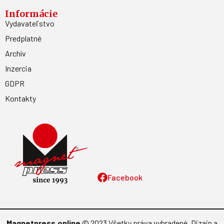
Informácie
Vydavateľstvo
Predplatné
Archív
Inzercia
GDPR
Kontakty
Facebook
Magnetpress.online
© 2023 Všetky práva vyhradené. Dizajn a