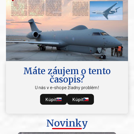
Máte záujem o tento
časopis?
U nás v e-shope žiadny problém!
Kúpiť
Kúpiť
Novinky