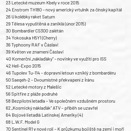
23 Letecké muzeum Kbely v roce 2015
24 Enstrom TH180 – nový americký vrtulník za čínský kapitál
26 U kolébky raket Saturn
29 Tělesa vypuštěná a zaniklá (únor 2015)
30 Bombardier CS300 zalétán
34 Yokosuka H5Y1 (Cherry)
36 Typhoony RAF v Čáslavi
39 Květen ve znamení Čáslavi
40 Komerční „náklaďáky“ – novinky ve využití pro ISS
42 Heli-Expo 2015
46 Tupolev Tu-114 – dopravní letoun vzniklý z bombardéru
50 Saeqeh-2 – Dvoumístné překvapení z Íránu
52 Letecké motory z Malešic
56 Spitfire z pláže podruhé
58 Bezpilotní letadla – Ve společném vzdušném prostoru
62 „Kosmický náklaďák“ ATV – příběh se uzavřel
64 Bojové lietadlá Latinskej Ameriky (4)
68 L.W.F. Model G
70 Sentinel R1 v nové roli – K průzkumu bojiště na zemi i moři