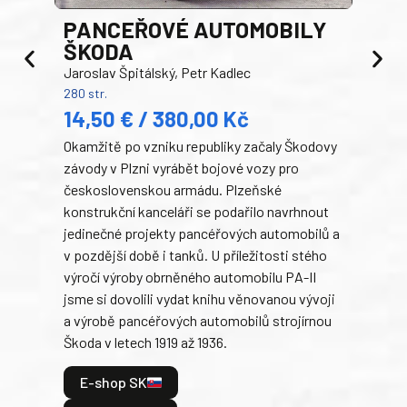
PANCEŘOVÉ AUTOMOBILY
ŠKODA
TA
Jaroslav Špitálský, Petr Kadlec
Ben
280 str.
352 s
14,50 € / 380,00 Kč
22
Okamžitě po vzniku republiky začaly Škodovy
Tank
závody v Plzni vyrábět bojové vozy pro
býva
československou armádu. Plzeňské
Rusk
konstrukční kanceláři se podařilo navrhnout
armá
jedinečné projekty pancéřových automobilů a
stře
v pozdější době i tanků. U příležitosti stého
při 
výročí výroby obrněného automobilu PA-II
blíz
jsme si dovolili vydat knihu věnovanou vývoji
tank
a výrobě pancéřových automobilů strojírnou
v lé
Škoda v letech 1919 až 1936.
tak 
hrdi
E-shop SK
je: 