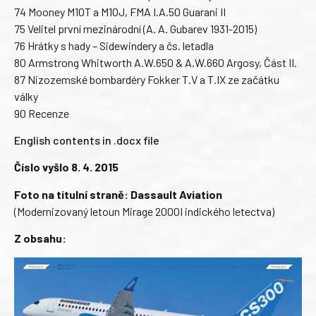
74 Mooney M10T a M10J, FMA I.A.50 Guarani II
75 Velitel první mezinárodní (A. A. Gubarev 1931-2015)
76 Hrátky s hady – Sidewindery a čs. letadla
80 Armstrong Whitworth A.W.650 & A.W.660 Argosy, Část II.
87 Nizozemské bombardéry Fokker T.V a T.IX ze začátku
války
90 Recenze
English contents in .docx file
Číslo vyšlo 8. 4. 2015
Foto na titulní straně: Dassault Aviation
(Modernizovaný letoun Mirage 2000I indického letectva)
Z obsahu: