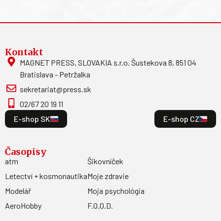
Kontakt
MAGNET PRESS, SLOVAKIA s.r.o. Šustekova 8, 851 04
Bratislava - Petržalka
sekretariat@press.sk
02/67 20 19 11
E-shop SK
E-shop CZ
Časopisy
atm
Šikovníček
Letectví + kosmonautika
Moje zdravie
Modelář
Moja psychológia
AeroHobby
F.O.O.D.