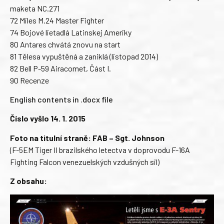
maketa NC.271
72 Miles M.24 Master Fighter
74 Bojové lietadlá Latinskej Ameriky
80 Antares chvátá znovu na start
81 Tělesa vypuštěná a zaniklá (listopad 2014)
82 Bell P-59 Airacomet, Část I.
90 Recenze
English contents in .docx file
Číslo vyšlo 14. 1. 2015
Foto na titulní straně: FAB – Sgt. Johnson
(F-5EM Tiger II brazilského letectva v doprovodu F-16A
Fighting Falcon venezuelských vzdušných sil)
Z obsahu: