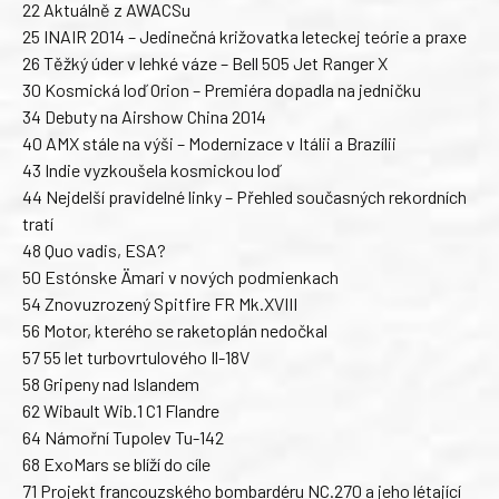
22 Aktuálně z AWACSu
25 INAIR 2014 – Jedinečná križovatka leteckej teórie a praxe
26 Těžký úder v lehké váze – Bell 505 Jet Ranger X
30 Kosmická loď Orion – Premiéra dopadla na jedničku
34 Debuty na Airshow China 2014
40 AMX stále na výši – Modernizace v Itálii a Brazílii
43 Indie vyzkoušela kosmickou loď
44 Nejdelší pravidelné linky – Přehled současných rekordních
tratí
48 Quo vadis, ESA?
50 Estónske Ämari v nových podmienkach
54 Znovuzrozený Spitfire FR Mk.XVIII
56 Motor, kterého se raketoplán nedočkal
57 55 let turbovrtulového Il-18V
58 Gripeny nad Islandem
62 Wibault Wib.1 C1 Flandre
64 Námořní Tupolev Tu-142
68 ExoMars se blíží do cíle
71 Projekt francouzského bombardéru NC.270 a jeho létající