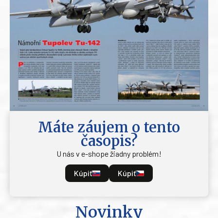
Máte záujem o tento
časopis?
U nás v e-shope žiadny problém!
Kúpiť
Kúpiť
Novinky