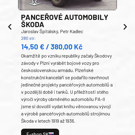
PANCEŘOVÉ AUTOMOBILY
ŠKODA
TA
Jaroslav Špitálský, Petr Kadlec
Ben
280 str.
352 s
14,50 € / 380,00 Kč
22
Okamžitě po vzniku republiky začaly Škodovy
Tank
závody v Plzni vyrábět bojové vozy pro
býva
československou armádu. Plzeňské
Rusk
konstrukční kanceláři se podařilo navrhnout
armá
jedinečné projekty pancéřových automobilů a
stře
v pozdější době i tanků. U příležitosti stého
při 
výročí výroby obrněného automobilu PA-II
blíz
jsme si dovolili vydat knihu věnovanou vývoji
tank
a výrobě pancéřových automobilů strojírnou
v lé
Škoda v letech 1919 až 1936.
tak 
hrdi
E-shop SK