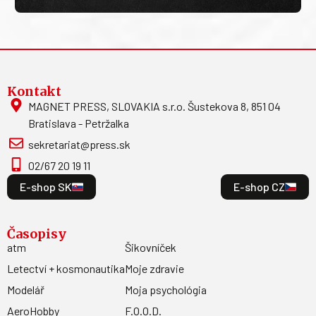
Kontakt
MAGNET PRESS, SLOVAKIA s.r.o. Šustekova 8, 851 04
Bratislava - Petržalka
sekretariat@press.sk
02/67 20 19 11
E-shop SK
E-shop CZ
Časopisy
atm
Šikovníček
Letectví + kosmonautika
Moje zdravie
Modelář
Moja psychológia
AeroHobby
F.O.O.D.