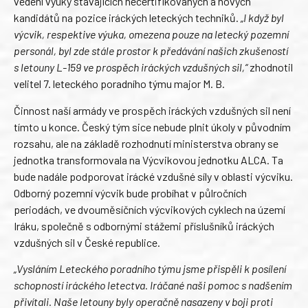
vedení výuky stávajících necertifikovaných a nových
kandidátů na pozice iráckých leteckých techniků.
„I když byl
výcvik, respektive výuka, omezena pouze na letecký pozemní
personál, byl zde stále prostor k předávání našich zkušeností
s letouny L-159 ve prospěch iráckých vzdušných sil,“
zhodnotil
velitel 7. leteckého poradního týmu major M. B.
Činnost naší armády ve prospěch iráckých vzdušných sil není
tímto u konce. Český tým sice nebude plnit úkoly v původním
rozsahu, ale na základě rozhodnutí ministerstva obrany se
jednotka transformovala na Výcvikovou jednotku ALCA. Ta
bude nadále podporovat irácké vzdušné síly v oblasti výcviku.
Odborný pozemní výcvik bude probíhat v půlročních
periodách, ve dvouměsíčních výcvikových cyklech na území
Iráku, společně s odbornými stážemi příslušníků iráckých
vzdušných sil v České republice.
„Vysláním Leteckého poradního týmu jsme přispěli k posílení
schopností iráckého letectva. Iráčané naši pomoc s nadšením
přivítali. Naše letouny byly operačně nasazeny v boji proti