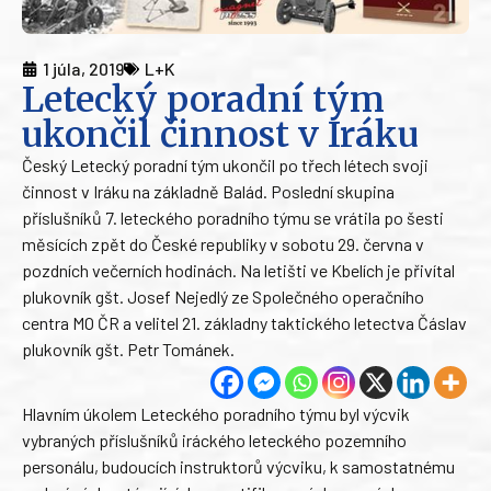
1 júla, 2019
L+K
Letecký poradní tým
ukončil činnost v Iráku
Český Letecký poradní tým ukončil po třech létech svoji
činnost v Iráku na základně Balád. Poslední skupina
příslušníků 7. leteckého poradního týmu se vrátila po šesti
měsících zpět do České republiky v sobotu 29. června v
pozdních večerních hodinách. Na letišti ve Kbelích je přivítal
plukovník gšt. Josef Nejedlý ze Společného operačního
centra MO ČR a velitel 21. základny taktického letectva Čáslav
plukovník gšt. Petr Tománek.
Hlavním úkolem Leteckého poradního týmu byl výcvik
vybraných příslušníků iráckého leteckého pozemního
personálu, budoucích instruktorů výcviku, k samostatnému