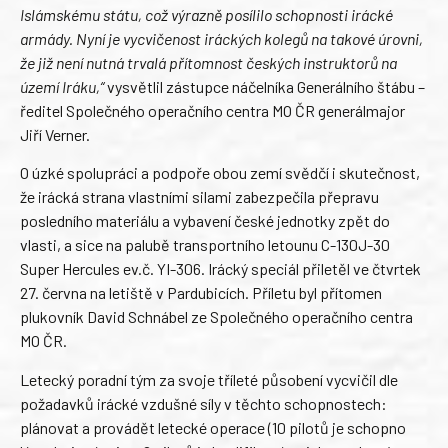
Islámskému státu, což výrazně posílilo schopnosti irácké
armády. Nyní je vycvičenost iráckých kolegů na takové úrovni,
že již není nutná trvalá přítomnost českých instruktorů na
území Iráku,“
vysvětlil zástupce náčelníka Generálního štábu –
ředitel Společného operačního centra MO ČR generálmajor
Jiří Verner.
O úzké spolupráci a podpoře obou zemí svědčí i skutečnost,
že irácká strana vlastními silami zabezpečila přepravu
posledního materiálu a vybavení české jednotky zpět do
vlasti, a sice na palubě transportního letounu C-130J-30
Super Hercules ev.č. YI-306. Irácký speciál přiletěl ve čtvrtek
27. června na letiště v Pardubicích. Příletu byl přítomen
plukovník David Schnábel ze Společného operačního centra
MO ČR.
Letecký poradní tým za svoje tříleté působení vycvičil dle
požadavků irácké vzdušné síly v těchto schopnostech:
plánovat a provádět letecké operace (10 pilotů je schopno