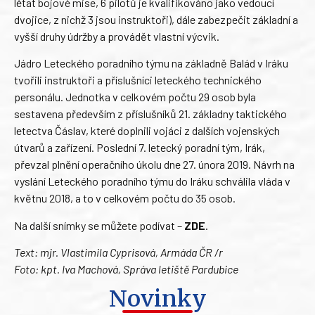
létat bojové mise, 6 pilotů je kvalifikováno jako vedoucí
dvojice, z nichž 3 jsou instruktoři), dále zabezpečit základní a
vyšší druhy údržby a provádět vlastní výcvik.
Jádro Leteckého poradního týmu na základně Balád v Iráku
tvořili instruktoři a příslušníci leteckého technického
personálu. Jednotka v celkovém počtu 29 osob byla
sestavena především z příslušníků 21. základny taktického
letectva Čáslav, které doplnili vojáci z dalších vojenských
útvarů a zařízení. Poslední 7. letecký poradní tým, Irák,
převzal plnění operačního úkolu dne 27. února 2019. Návrh na
vyslání Leteckého poradního týmu do Iráku schválila vláda v
květnu 2018, a to v celkovém počtu do 35 osob.
Na další snímky se můžete podívat –
ZDE
.
Text: mjr. Vlastimila Cyprisová, Armáda ČR /r
Foto: kpt. Iva Machová, Správa letiště Pardubice
Novinky