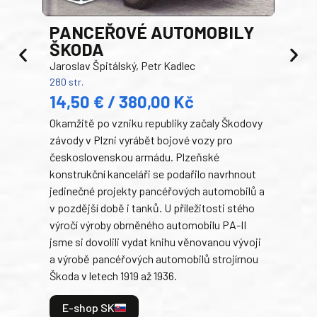
PANCEŘOVÉ AUTOMOBILY
ŠKODA
TA
Jaroslav Špitálský, Petr Kadlec
Ben
280 str.
352 s
14,50 € / 380,00 Kč
22
Okamžitě po vzniku republiky začaly Škodovy
Tank
závody v Plzni vyrábět bojové vozy pro
býva
československou armádu. Plzeňské
Rusk
konstrukční kanceláři se podařilo navrhnout
armá
jedinečné projekty pancéřových automobilů a
stře
v pozdější době i tanků. U příležitosti stého
při 
výročí výroby obrněného automobilu PA-II
blíz
jsme si dovolili vydat knihu věnovanou vývoji
tank
a výrobě pancéřových automobilů strojírnou
v lé
Škoda v letech 1919 až 1936.
tak 
hrdi
E-shop SK
je: 