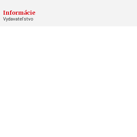
Informácie
Vydavateľstvo
Predplatné
Archív
Inzercia
GDPR
Kontakty
Facebook