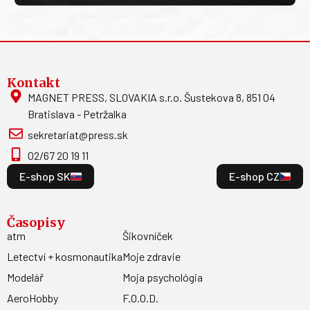
Kontakt
MAGNET PRESS, SLOVAKIA s.r.o. Šustekova 8, 851 04
Bratislava - Petržalka
sekretariat@press.sk
02/67 20 19 11
E-shop SK
E-shop CZ
Časopisy
atm
Šikovníček
Letectví + kosmonautika
Moje zdravie
Modelář
Moja psychológia
AeroHobby
F.O.O.D.