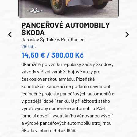
PANCEŘOVÉ AUTOMOBILY
ŠKODA
TA
Jaroslav Špitálský, Petr Kadlec
Ben
280 str.
352 s
14,50 € / 380,00 Kč
22
Okamžitě po vzniku republiky začaly Škodovy
Tank
závody v Plzni vyrábět bojové vozy pro
býva
československou armádu. Plzeňské
Rusk
konstrukční kanceláři se podařilo navrhnout
armá
jedinečné projekty pancéřových automobilů a
stře
v pozdější době i tanků. U příležitosti stého
při 
výročí výroby obrněného automobilu PA-II
blíz
jsme si dovolili vydat knihu věnovanou vývoji
tank
a výrobě pancéřových automobilů strojírnou
v lé
Škoda v letech 1919 až 1936.
tak 