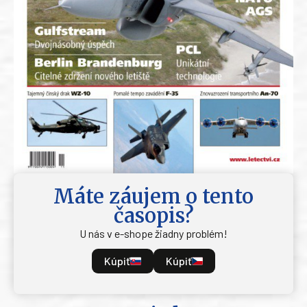
Máte záujem o tento
časopis?
U nás v e-shope žiadny problém!
Kúpiť
Kúpiť