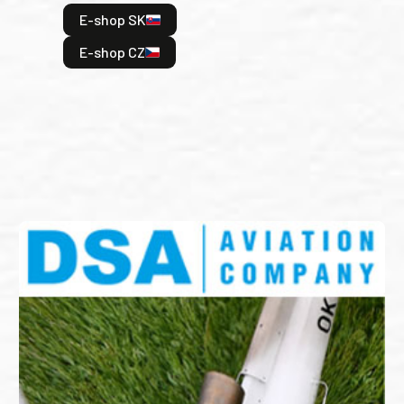
hrdi
E-shop SK
je: 
odeh
E-shop CZ
bitv
E
E