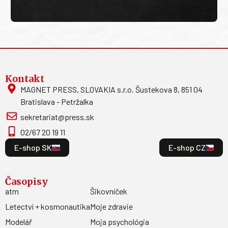
Kontakt
MAGNET PRESS, SLOVAKIA s.r.o. Šustekova 8, 851 04
Bratislava - Petržalka
sekretariat@press.sk
02/67 20 19 11
E-shop SK
E-shop CZ
Časopisy
atm
Šikovníček
Letectví + kosmonautika
Moje zdravie
Modelář
Moja psychológia