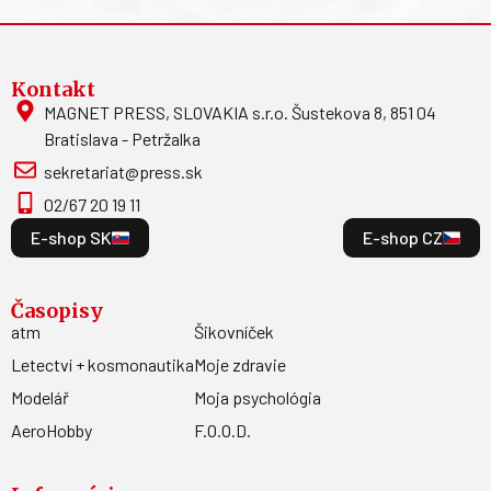
Kontakt
MAGNET PRESS, SLOVAKIA s.r.o. Šustekova 8, 851 04
Bratislava - Petržalka
sekretariat@press.sk
02/67 20 19 11
E-shop SK
E-shop CZ
Časopisy
atm
Šikovníček
Letectví + kosmonautika
Moje zdravie
Modelář
Moja psychológia
AeroHobby
F.O.O.D.