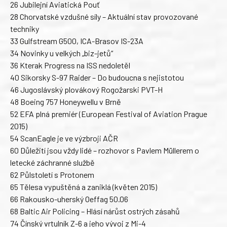
26 Jubilejní Aviatická Pouť
28 Chorvatské vzdušné síly – Aktuální stav provozované
techniky
33 Gulfstream G500, ICA-Brasov IS-23A
34 Novinky u velkých „biz-jetů“
36 Kterak Progress na ISS nedoletěl
40 Sikorsky S-97 Raider – Do budoucna s nejistotou
46 Jugoslávský plovákový Rogožarski PVT-H
48 Boeing 757 Honeywellu v Brně
52 EFA plná premiér (European Festival of Aviation Prague
2015)
54 ScanEagle je ve výzbroji AČR
60 Důležití jsou vždy lidé – rozhovor s Pavlem Müllerem o
letecké záchranné službě
62 Půlstoletí s Protonem
65 Tělesa vypuštěná a zaniklá (květen 2015)
66 Rakousko-uherský Oeffag 50.06
68 Baltic Air Policing – Hlásí nárůst ostrých zásahů
74 Čínský vrtulník Z-6 a jeho vývoj z Mi-4