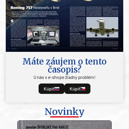
Máte záujem o tento
časopis?
U nás v e-shope žiadny problém!
Kúpiť
Kúpiť
Novinky