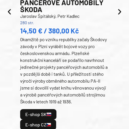
PANCEŘOVÉ AUTOMOBILY
ŠKODA
TA
Jaroslav Špitálský, Petr Kadlec
Ben
280 str.
352 s
14,50 € / 380,00 Kč
22
Okamžitě po vzniku republiky začaly Škodovy
Tank
závody v Plzni vyrábět bojové vozy pro
býva
československou armádu. Plzeňské
Rusk
konstrukční kanceláři se podařilo navrhnout
armá
jedinečné projekty pancéřových automobilů a
stře
v pozdější době i tanků. U příležitosti stého
při 
výročí výroby obrněného automobilu PA-II
blíz
jsme si dovolili vydat knihu věnovanou vývoji
tank
a výrobě pancéřových automobilů strojírnou
v lé
Škoda v letech 1919 až 1936.
tak 
hrdi
E-shop SK
je: 
odeh
E-shop CZ