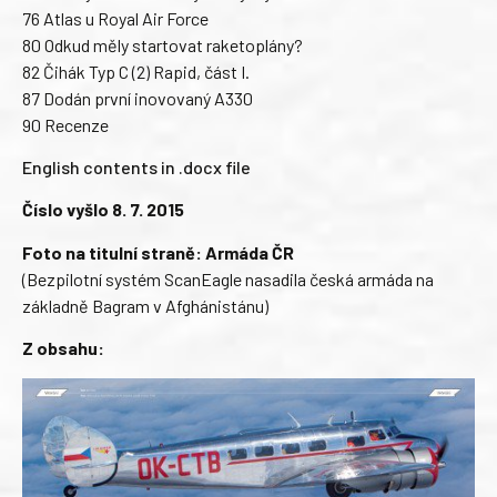
76 Atlas u Royal Air Force
80 Odkud měly startovat raketoplány?
82 Čihák Typ C (2) Rapid, část I.
87 Dodán první inovovaný A330
90 Recenze
English contents in .docx file
Číslo vyšlo 8. 7. 2015
Foto na titulní straně: Armáda ČR
(Bezpilotní systém ScanEagle nasadila česká armáda na
základně Bagram v Afghánistánu)
Z obsahu: