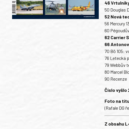
46 Vrtulníky
50 Douglas 
52 Nová tec
56 Mercury 13:
60 Pégoudův
62 Carrier S
66 Antonov
70 Bö 105: v
76 Letecká p
79 Webbův te
80 Marcel Bl
90 Recenze
Číslo vyšlo 
Foto na tit
(Rafale DG ř
Z obsahu L