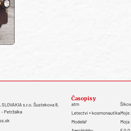
Časopisy
atm
Šikov
LOVAKIA s.r.o. Šustekova 8,
 - Petržalka
Letectví + kosmonautika
Moje 
ss.sk
Modelář
Moja 
AeroHobby
F.O.O