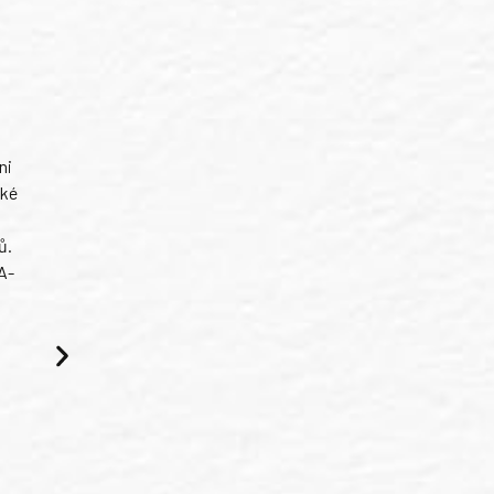
ni
ské
ů.
A-