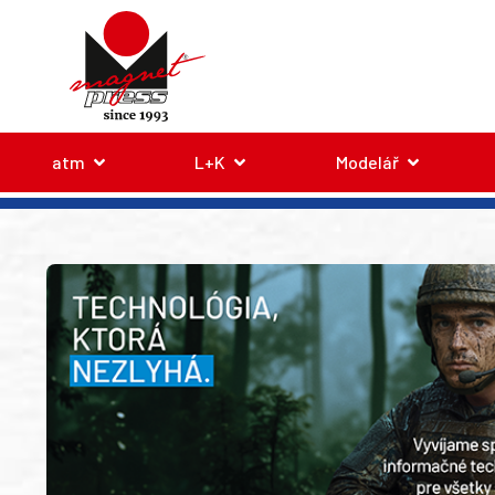
atm
L+K
Modelář