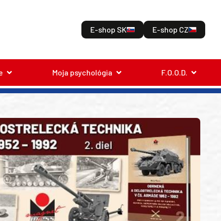
E-shop SK
E-shop CZ
e
Moja psychológia
F.O.O.D.