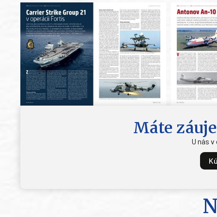
Máte záuje
U nás v
Kú
N