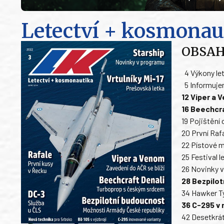
Letectví + kosmonau
OBSA
4 Výkony let
5 Informuj
12 Viper a V
16 Beechcra
19 Pojištění
20 První Raf
22 Pístové 
25 Festival 
26 Novinky 
28 Bezpilo
34 Hawker T
36 C-295 v 
42 Desetkrát