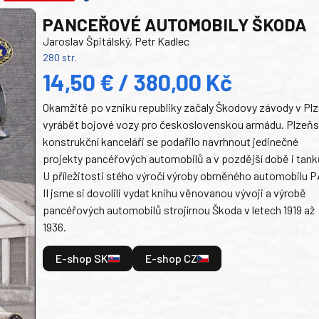
PANCEŘOVÉ AUTOMOBILY ŠKODA
Jaroslav Špitálský, Petr Kadlec
280 str.
14,50 € / 380,00 Kč
Okamžitě po vzniku republiky začaly Škodovy závody v Plz
vyrábět bojové vozy pro československou armádu. Plzeň
konstrukční kanceláři se podařilo navrhnout jedinečné
projekty pancéřových automobilů a v pozdější době i tank
U příležitosti stého výročí výroby obrněného automobilu P
II jsme si dovolili vydat knihu věnovanou vývoji a výrobě
pancéřových automobilů strojírnou Škoda v letech 1919 až
1936.
E-shop SK
E-shop CZ