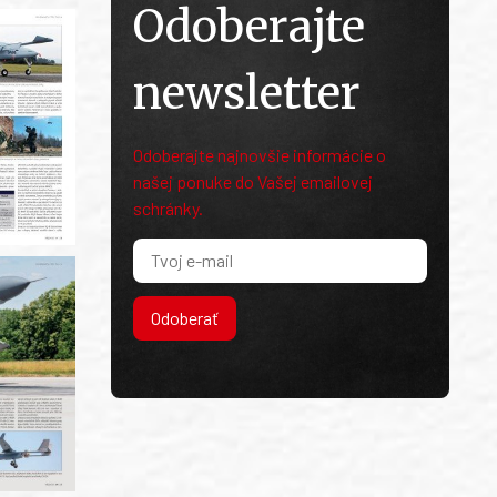
Odoberajte
newsletter
Odoberajte najnovšie informácie o
našej ponuke do Vašej emailovej
schránky.
Odoberať