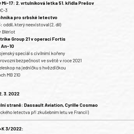
 Mi-17: 2. vrtulníková letka 51. křídla Prešov
DC-3
hnika pro srbské letectvo
 oddíl, který neexistoval (2. díl)
 Blériot
trike Group 21 v operaci Fortis
 An-10
ojenský speciál s civilními kořeny
rovozní bezpečnost ve světě v roce 2021
leskop na jedničku s hvězdičkou
och MB 210
2. 3. 2022
ulní straně: Dassault Aviation, Cyrille Cosmao
eckého letectva při zkušebním letu ve Francii)
+K 3/2022: