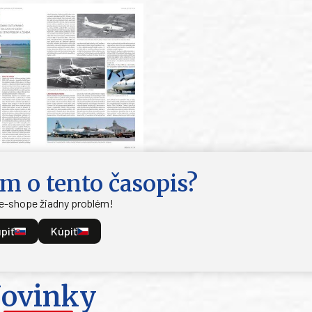
m o tento časopis?
 e-shope žiadny problém!
piť
Kúpiť
ovinky