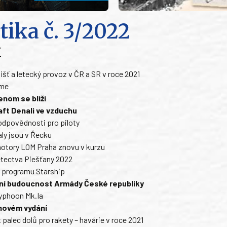
tika
č. 3/2022
H
išť a letecký provoz v ČR a SR v roce 2021
eme
enom se blíží
ft Denali ve vzduchu
 odpovědnosti pro piloty
aly jsou v Řecku
motory LOM Praha znovu v kurzu
letectva Piešťany 2022
v programu Starship
tní budoucnost Armády České republiky
yphoon Mk.Ia
novém vydání
 palec dolů pro rakety – havárie v roce 2021