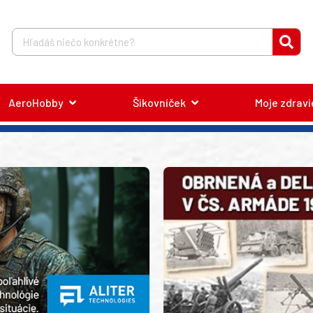
AeroHobby
Šikovníček
Moje zdravi