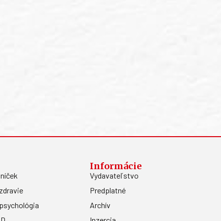
Informácie
níček
Vydavateľstvo
zdravie
Predplatné
psychológia
Archív
.D.
Inzercia