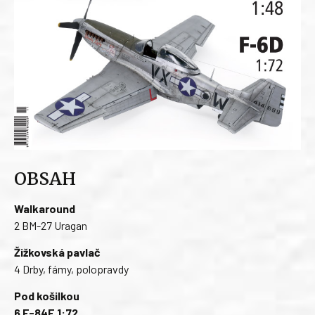
OBSAH
Walkaround
2 BM-27 Uragan
Žižkovská pavlač
4 Drby, fámy, polopravdy
Pod košilkou
6 F-84F 1:72