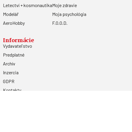
Letectví + kosmonautika
Moje zdravie
Modelář
Moja psychológia
AeroHobby
F.O.O.D.
Informácie
Vydavateľstvo
Predplatné
Archív
Inzercia
GDPR
Kontakty