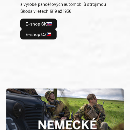
a výrobě pancéřových automobilů strojírnou
v lé
Škoda v letech 1919 až 1936.
tak 
hrdi
E-shop SK
je: 
odeh
E-shop CZ
bitv
E
E