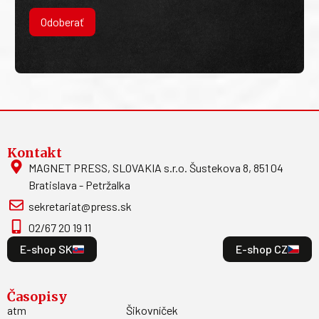
Odoberať
Kontakt
MAGNET PRESS, SLOVAKIA s.r.o. Šustekova 8, 851 04
Bratislava - Petržalka
sekretariat@press.sk
02/67 20 19 11
E-shop SK
E-shop CZ
Časopisy
atm
Šikovníček