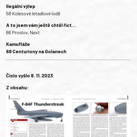
Ilegální výlep
58 Kolesové letadlové lodě
A to jsem vám ještě chtěl říct…
66 Proslov, Next
Kamufláže
68 Centuriony na Golanech
Číslo vyšlo 8. 11. 2023
Z obsahu: