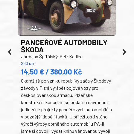
PANCEŘOVÉ AUTOMOBILY
ŠKODA
TA
Jaroslav Špitálský, Petr Kadlec
Ben
280 str.
352 s
14,50 € / 380,00 Kč
22
Okamžitě po vzniku republiky začaly Škodovy
Tank
závody v Plzni vyrábět bojové vozy pro
býva
československou armádu. Plzeňské
Rusk
konstrukční kanceláři se podařilo navrhnout
armá
jedinečné projekty pancéřových automobilů a
stře
v pozdější době i tanků. U příležitosti stého
při 
výročí výroby obrněného automobilu PA-II
blíz
jsme si dovolili vydat knihu věnovanou vývoji
tank