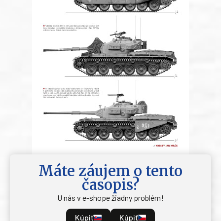
Máte záujem o tento
časopis?
U nás v e-shope žiadny problém!
Kúpiť
Kúpiť