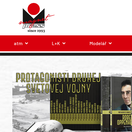
atm
L+K
Modelář