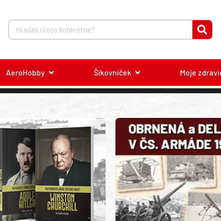
AeroHobby
Šikovníček
Moje zdravi