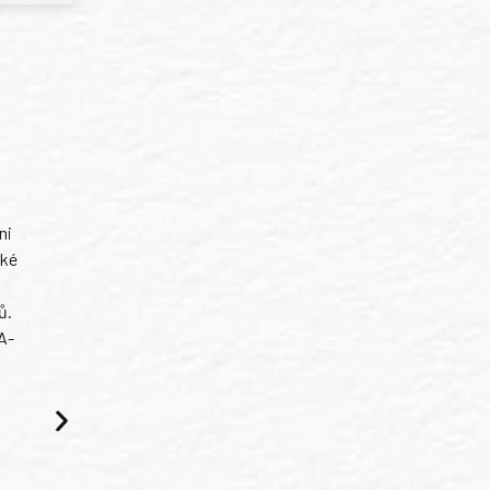
ni
ské
ů.
A-