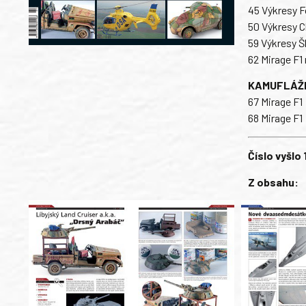
45 Výkresy 
50 Výkresy C
59 Výkresy Š
62 Mirage F1
KAMUFLÁŽ
67 Mirage F1
68 Mirage F1
Číslo vyšlo 
Z obsahu: