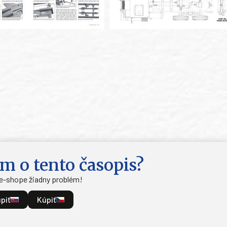
m o tento časopis?
 e-shope žiadny problém!
piť
Kúpiť