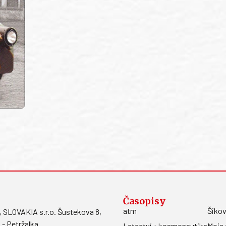
Časopisy
atm
Šikov
LOVAKIA s.r.o. Šustekova 8,
 - Petržalka
Letectví + kosmonautika
Moje 