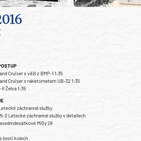
2016
H
POSTUP
and Cruiser s věží z BMP-1 1:35
Land Cruiser s raketometem UB-32 1:35
II Želva 1:35
IE
 Letecké záchranné služby
 Mi-2 Letecké záchranné služby v detailech
asedmdesátkové MiGy 29
 šesti kolech