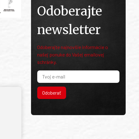
Odoberajte
newsletter
Odoberajte najnovšie informácie o
našej ponuke do Vašej emailovej
schránky.
Odoberať