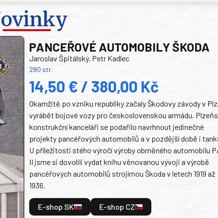
ovinky
PANCEŘOVÉ AUTOMOBILY ŠKODA
Jaroslav Špitálský, Petr Kadlec
280 str.
14,50 € / 380,00 Kč
Okamžitě po vzniku republiky začaly Škodovy závody v Plz
vyrábět bojové vozy pro československou armádu. Plzeň
konstrukční kanceláři se podařilo navrhnout jedinečné
projekty pancéřových automobilů a v pozdější době i tank
U příležitosti stého výročí výroby obrněného automobilu P
II jsme si dovolili vydat knihu věnovanou vývoji a výrobě
pancéřových automobilů strojírnou Škoda v letech 1919 až
1936.
E-shop SK
E-shop CZ