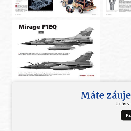
Máte záuje
U nás v
Kú