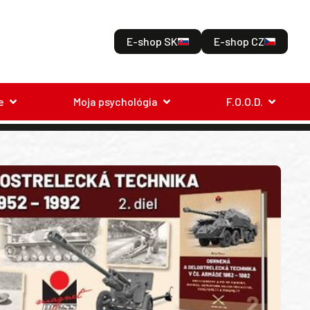
E-shop SK
E-shop CZ
e
Moja psychológia
F.O.O.D.