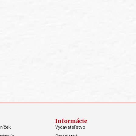
Informácie
níček
Vydavateľstvo
zdravie
Predplatné