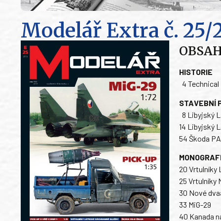
Modelář Extra
č. 25/
OBSA
HISTORIE
4 Technical
STAVEBNÍ 
8 Libyjský L
14 Libyjský 
54 Škoda PA-
MONOGRAF
20 Vrtulníky
25 Vrtulníky
30 Nové dva
33 MiG-29
40 Kanada na