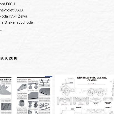
Ford F60H
hevrolet C60X
koda PA-II Želva
 na Blízkém východě
E
19. 6. 2016