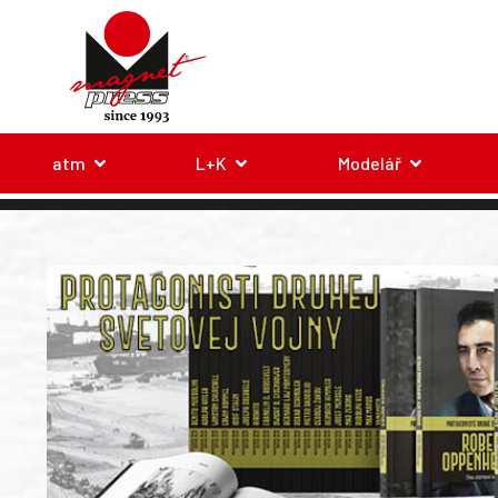
atm
L+K
Modelář