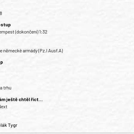
48
ostup
empest (dokončení) 1:32
e německé armády (Pz.I Ausf.A)
ep
a trhu
ám ještě chtěl říct…
Next
lák Tygr