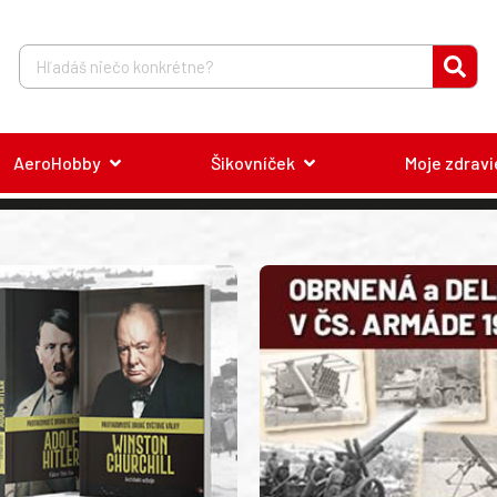
AeroHobby
Šikovníček
Moje zdravi