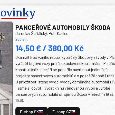
ovinky
PANCEŘOVÉ AUTOMOBILY ŠKODA
Jaroslav Špitálský, Petr Kadlec
280 str.
14,50 € / 380,00 Kč
Okamžitě po vzniku republiky začaly Škodovy závody v Plz
vyrábět bojové vozy pro československou armádu. Plzeň
konstrukční kanceláři se podařilo navrhnout jedinečné
projekty pancéřových automobilů a v pozdější době i tank
U příležitosti stého výročí výroby obrněného automobilu P
II jsme si dovolili vydat knihu věnovanou vývoji a výrobě
pancéřových automobilů strojírnou Škoda v letech 1919 až
1936.
E-shop SK
E-shop CZ