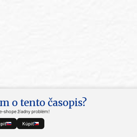
m o tento časopis?
 e-shope žiadny problém!
piť
Kúpiť