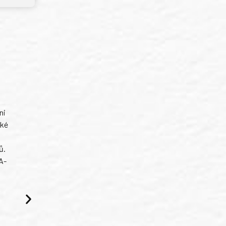
ni
ské
ů.
A-