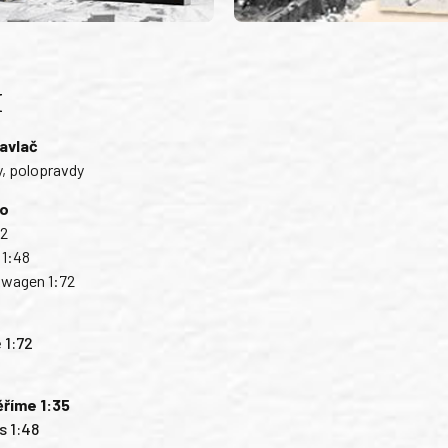
H
avlač
, polopravdy
to
72
1:48
kwagen 1:72
 1:72
ěříme 1:35
s 1:48