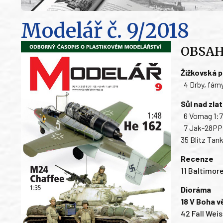
Modelář
č. 9/2018
OBSA
Žižkovská p
4 Drby, fámy
Sůl nad zla
6 Vomag 1:
7 Jak-28PP 
35 Blitz Tan
Recenze
11 Baltimore
Dioráma
18 V Boha v
42 Fall Weis