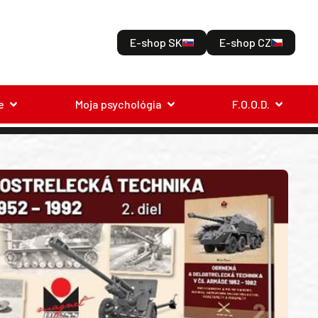
E-shop SK
E-shop CZ
e
Moja psychológia
F.O.O.D.