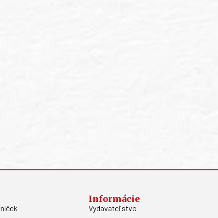
Informácie
níček
Vydavateľstvo