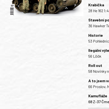
Krabička
28 He 162 1:
Stavební p
36 Hawker T
Historie
53 Pohlednic
Ilegální výl
56 Löök
Roll out
58 Novinky n
A to jsem v
66 Proslov, 
Kamufláže
68 Z-37 Čme