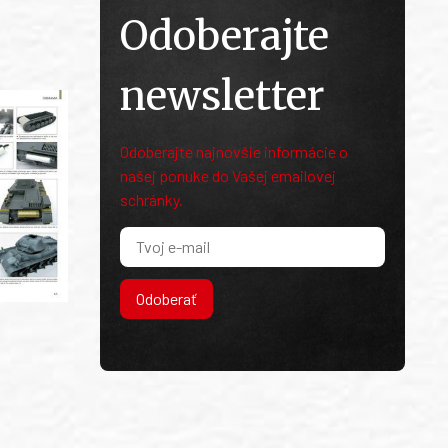
Odoberajte
newsletter
Odoberajte najnovšie informácie o
našej ponuke do Vašej emailovej
schránky.
Odoberať