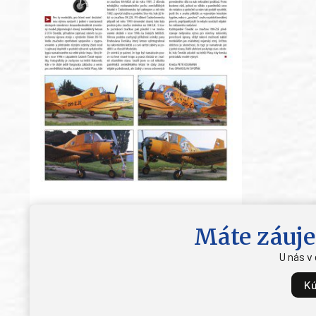
Máte záuje
U nás v
Kú