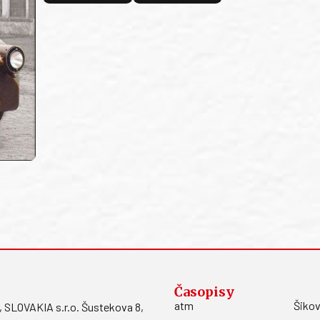
Časopisy
atm
Šikov
LOVAKIA s.r.o. Šustekova 8,