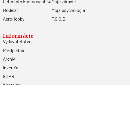
Letectví + kosmonautika
Moje zdravie
Modelář
Moja psychológia
AeroHobby
F.O.O.D.
Informácie
Vydavateľstvo
Predplatné
Archív
Inzercia
GDPR
Kontakty