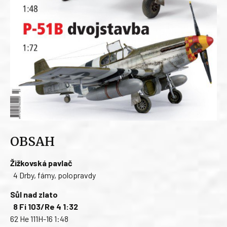
OBSAH
Žižkovská pavlač
4 Drby, fámy, polopravdy
Sůl nad zlato
8 Fi 103/Re 4 1:32
62 He 111H-16 1:48