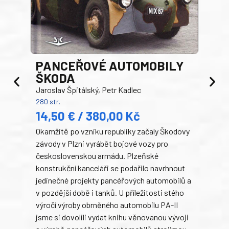
PANCEŘOVÉ AUTOMOBILY
ŠKODA
TA
Jaroslav Špitálský, Petr Kadlec
Ben
280 str.
352 s
14,50 € / 380,00 Kč
22
Okamžitě po vzniku republiky začaly Škodovy
Tank
závody v Plzni vyrábět bojové vozy pro
býva
československou armádu. Plzeňské
Rusk
konstrukční kanceláři se podařilo navrhnout
armá
jedinečné projekty pancéřových automobilů a
stře
v pozdější době i tanků. U příležitosti stého
při 
výročí výroby obrněného automobilu PA-II
blíz
jsme si dovolili vydat knihu věnovanou vývoji
tank