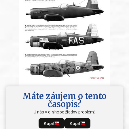
Máte záujem o tento
časopis?
U nás v e-shope žiadny problém!
Kúpiť
Kúpiť