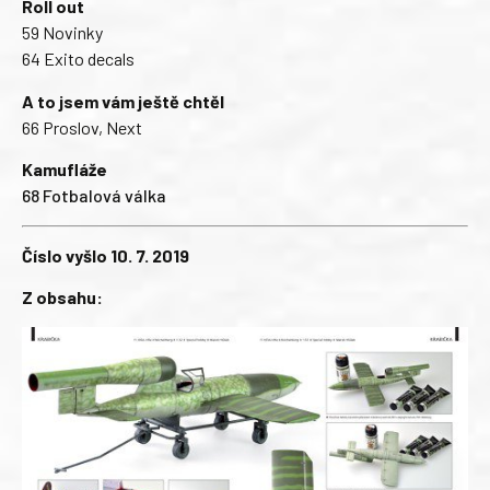
Roll out
59 Novinky
64 Exito decals
A to jsem vám ještě chtěl
66 Proslov, Next
Kamufláže
68 Fotbalová válka
Číslo vyšlo 10. 7. 2019
Z obsahu: