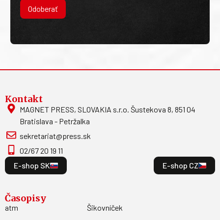
Odoberať
Kontakt
MAGNET PRESS, SLOVAKIA s.r.o. Šustekova 8, 851 04
Bratislava - Petržalka
sekretariat@press.sk
02/67 20 19 11
E-shop SK
E-shop CZ
Časopisy
atm
Šikovníček