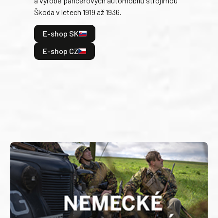
a výrobě pancéřových automobilů strojírnou
v lé
Škoda v letech 1919 až 1936.
tak 
hrdi
E-shop SK
je: 
odeh
E-shop CZ
bitv
E
E