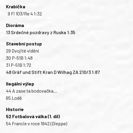
Krabička
9 Fi 103/Re 4 1:32
Dioráma
13 Srdečné pozdravy z Ruska 1:35
Stavební postup
29 Dvojité vidění
30 P-51B 1:48
31 P-51B 1:72
48 Gräf und Stift Kran D Wilhag ZA 210/3 1:87
Ilegální výlep
44 A zase ta bodovačka…
65 Lodě
Historie
52 Fotbalová válka (1. díl)
54 Francie v roce 1942 (Dieppe)