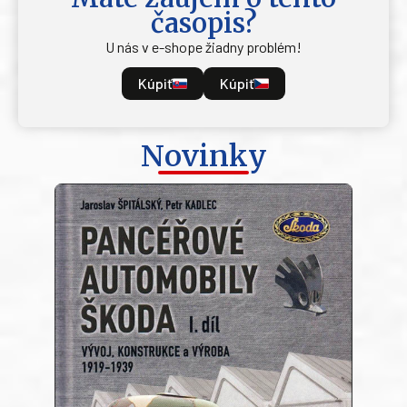
časopis?
U nás v e-shope žiadny problém!
Kúpiť
Kúpiť
Novinky