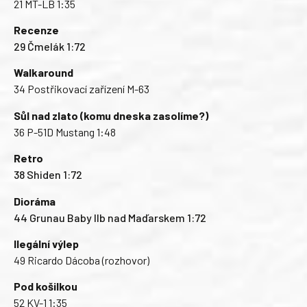
21 MT-LB 1:35
Recenze
29 Čmelák 1:72
Walkaround
34 Postřikovací zařízení M-63
Sůl nad zlato (komu dneska zasolíme?)
36 P-51D Mustang 1:48
Retro
38 Shiden 1:72
Dioráma
44 Grunau Baby IIb nad Maďarskem 1:72
Ilegální výlep
49 Ricardo Dácoba (rozhovor)
Pod košilkou
52 KV-1 1:35