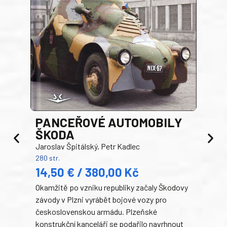
PANCEŘOVÉ AUTOMOBILY
ŠKODA
TA
Jaroslav Špitálský, Petr Kadlec
Ben
280 str.
352 s
14,50 € / 380,00 Kč
22
Okamžitě po vzniku republiky začaly Škodovy
Tank
závody v Plzni vyrábět bojové vozy pro
býva
československou armádu. Plzeňské
Rusk
konstrukční kanceláři se podařilo navrhnout
armá