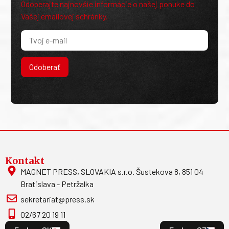
Odoberajte najnovšie informácie o našej ponuke do
Vašej emailovej schránky.
Odoberať
Kontakt
MAGNET PRESS, SLOVAKIA s.r.o. Šustekova 8, 851 04
Bratislava - Petržalka
sekretariat@press.sk
02/67 20 19 11