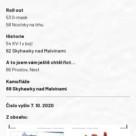
Roll out
53 O-mask
58 Novinky na trhu
Historie
54 KV-1 v boji
62 Skyhawky nad Malvínami
A to jsem vám ještě chtěl říct…
66 Proslov, Next
Kamufláže
68 Skyhawky nad Malvínami
Číslo vyšlo 7. 10. 2020
Z obsahu: