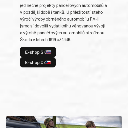
jedinečné projekty pancéřových automobilů a
stře
v pozdější době i tanků. U příležitosti stého
při 
výročí výroby obrněného automobilu PA-II
blíz
jsme si dovolili vydat knihu věnovanou vývoji
tank
a výrobě pancéřových automobilů strojírnou
v lé
Škoda v letech 1919 až 1936.
tak 
hrdi
E-shop SK
je: 
odeh
E-shop CZ
bitv
E
E