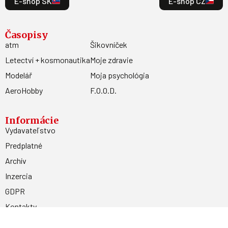
E-shop SK
E-shop CZ
Časopisy
atm
Šikovníček
Letectví + kosmonautika
Moje zdravie
Modelář
Moja psychológia
AeroHobby
F.O.O.D.
Informácie
Vydavateľstvo
Predplatné
Archív
Inzercia
GDPR
Kontakty