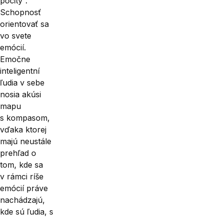
pocity“.
Schopnosť
orientovať sa
vo svete
emócií.
Emočne
inteligentní
ľudia v sebe
nosia akúsi
mapu
s kompasom,
vďaka ktorej
majú neustále
prehľad o
tom, kde sa
v rámci ríše
emócií práve
nachádzajú,
kde sú ľudia, s