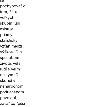
sa
pochybovať o
tom, že u
veľkých
skupín ľudí
existuje
priamy
štatistický
vzťah medzi
výškou IQ a
spôsobom
života: veľa
ľudí s veľmi
nízkym IQ
skončí v
nenáročnom
podriadenom
povolaní,
zatiaľ čo ľudia