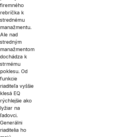
firemného
rebríčka k
strednému
manažmentu.
Ale nad
stredným
manažmentom
dochádza k
strmému
poklesu. Od
funkcie
riaditeľa vyššie
klesá EQ
rýchlejšie ako
lyžiar na
ľadovci.
Generálni
riaditelia ho