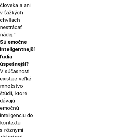
človeka a ani
v ťažkých
chvíľach
nestrácať
nádej.“
Sú emočne
inteligentnejší
ľudia
úspešnejší?
V súčasnosti
existuje veľké
množstvo
štúdií, ktoré
dávajú
emočnú
inteligenciu do
kontextu
s rôznymi