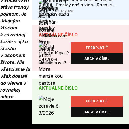
v súčasnosti
Presley našla vieru: Dnes je
stáva trendy
Brittni De La Mora manželkou
11.07.2026
pojmom. Je
pastora
údajným
kľúčom
k závratnej
AKTUÁLNE ČÍSLO
kariére aj ku
šťastiu
PREDPLATIŤ
v osobnom
ARCHÍV ČÍSEL
živote. Nie
všetci sme ju
však dostali
do vienka v
AKTUÁLNE ČÍSLO
rovnakej
miere.
PREDPLATIŤ
ARCHÍV ČÍSEL