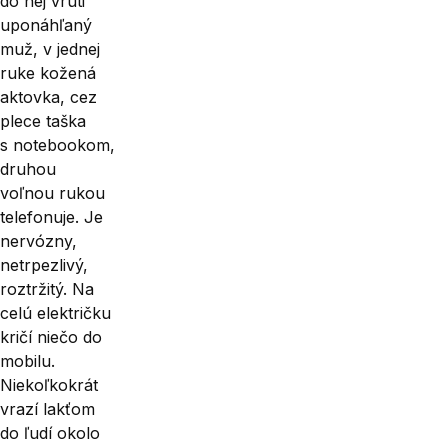
do nej vrúti
uponáhľaný
muž, v jednej
ruke kožená
aktovka, cez
plece taška
s notebookom,
druhou
voľnou rukou
telefonuje. Je
nervózny,
netrpezlivý,
roztržitý. Na
celú električku
kričí niečo do
mobilu.
Niekoľkokrát
vrazí lakťom
do ľudí okolo