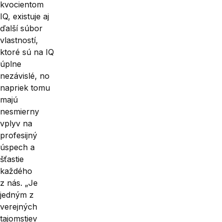
kvocientom
IQ, existuje aj
ďalší súbor
vlastností,
ktoré sú na IQ
úplne
nezávislé, no
napriek tomu
majú
nesmierny
vplyv na
profesijný
úspech a
šťastie
každého
z nás. „Je
jedným z
verejných
tajomstiev