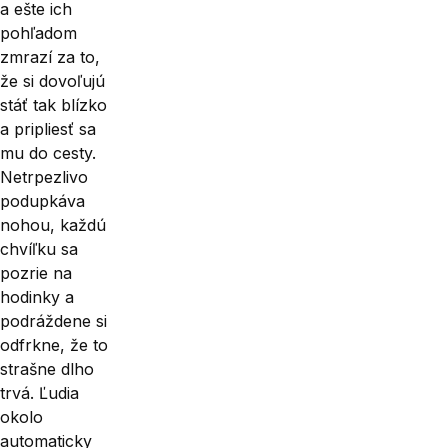
a ešte ich
pohľadom
zmrazí za to,
že si dovoľujú
stáť tak blízko
a pripliesť sa
mu do cesty.
Netrpezlivo
podupkáva
nohou, každú
chvíľku sa
pozrie na
hodinky a
podráždene si
odfrkne, že to
strašne dlho
trvá. Ľudia
okolo
automaticky