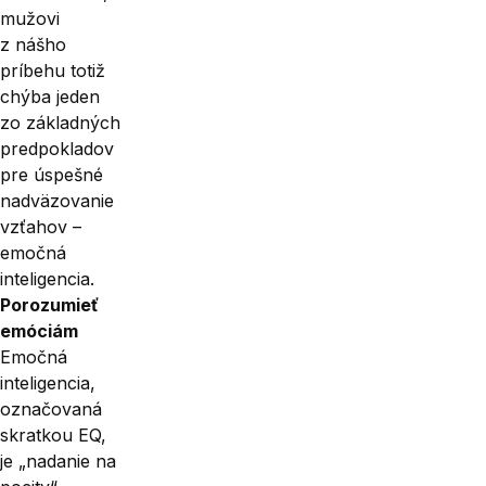
mužovi
z nášho
príbehu totiž
chýba jeden
zo základných
predpokladov
pre úspešné
nadväzovanie
vzťahov –
emočná
inteligencia.
Porozumieť
emóciám
Emočná
inteligencia,
označovaná
skratkou EQ,
je „nadanie na