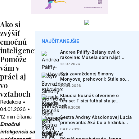
Ako si
zvýšiť
emočnú
NAJČÍTANEJŠIE
inteligenciu?
Andrea Pálffy-Belányiová o
Pomôže
rakovine: Musela som nájsť
spôsob, ako fungovať s kartami,
28.07.2026
vám v
ktoré som dostala
Syn zavraždenej Simony
práci aj
Monyovej prehovoril: Stále som
vo
čakal, že sa mama vráti
30.06.2026
vzťahoch
Klaudia Rusnák otvorene o
tenise: Tisíci futbalista je
Redakcia
•
milionár, tenista bezdomovec
10.06.2026
04.01.2026
•
12 min čítania
Sestra Andrey Absolonovej Lucia
prehovorila: Aká bola hrdinka
Emočná
filmu Jej telo v skutočnosti?
04.07.2026
inteligencia sa
Bývalá pornohviezda Jenna