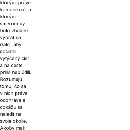
ktorými práve
komunikujú, a
ktorým
smerom by
bolo vhodné
vybrať sa
ďalej, aby
dosiahli
vytýčený cieľ
a na ceste
príliš neblúdili.
Rozumejú
tomu, čo sa
v nich práve
odohráva a
dokážu sa
naladiť na
svoje okolie.
Akoby mali