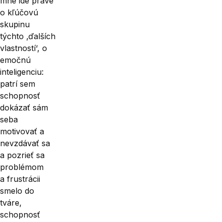
mne ide práve
o kľúčovú
skupinu
týchto ‚ďalších
vlastností‘, o
emočnú
inteligenciu:
patrí sem
schopnosť
dokázať sám
seba
motivovať a
nevzdávať sa
a pozrieť sa
problémom
a frustrácii
smelo do
tváre,
schopnosť