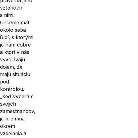
práve na jeho
vzťahoch
s nimi.
Chceme mať
okolo seba
ľudí, s ktorými
je nám dobre
a ktorí v nás
vyvolávajú
dojem, že
majú situáciu
pod
kontrolou.
„Keď vyberám
svojich
zamestnancov,
je pre mňa
okrem
vzdelania a