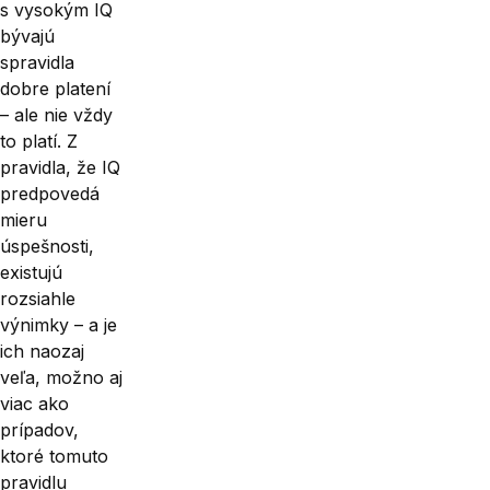
s vysokým IQ
bývajú
spravidla
dobre platení
– ale nie vždy
to platí. Z
pravidla, že IQ
predpovedá
mieru
úspešnosti,
existujú
rozsiahle
výnimky – a je
ich naozaj
veľa, možno aj
viac ako
prípadov,
ktoré tomuto
pravidlu