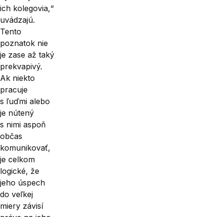
ich kolegovia,“
uvádzajú.
Tento
poznatok nie
je zase až taký
prekvapivý.
Ak niekto
pracuje
s ľuďmi alebo
je nútený
s nimi aspoň
občas
komunikovať,
je celkom
logické, že
jeho úspech
do veľkej
miery závisí