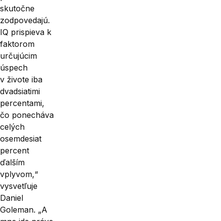
skutočne
zodpovedajú.
IQ prispieva k
faktorom
určujúcim
úspech
v živote iba
dvadsiatimi
percentami,
čo ponecháva
celých
osemdesiat
percent
ďalším
vplyvom,“
vysvetľuje
Daniel
Goleman. „A