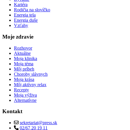
Kariéra
Rodičia na slovíčko
Energia tela
Energia duše
Vzťahy
Moje zdravie
Rozhovor
Aktuálne
Moja klinika
Moja téma
Môj príbeh
Choroby slávnych
Moja krása
Môj aktívny relax
Recepty
Moja výživa
Alternatívne
Kontakt
sekretariat@press.sk
02/67 20 19 11