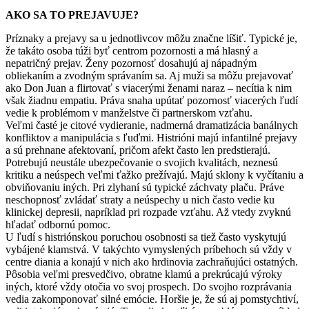
AKO SA TO PREJAVUJE?
Príznaky a prejavy sa u jednotlivcov môžu značne líšiť. Typické je,
že takáto osoba túži byť centrom pozornosti a má hlasný a
nepatričný prejav. Ženy pozornosť dosahujú aj nápadným
obliekaním a zvodným správaním sa. Aj muži sa môžu prejavovať
ako Don Juan a flirtovať s viacerými ženami naraz – necítia k nim
však žiadnu empatiu. Práva snaha upútať pozornosť viacerých ľudí
vedie k problémom v manželstve či partnerskom vzťahu.
Veľmi časté je citové vydieranie, nadmerná dramatizácia banálnych
konfliktov a manipulácia s ľuďmi. Histrióni majú infantilné prejavy
a sú prehnane afektovaní, pričom afekt často len predstierajú.
Potrebujú neustále ubezpečovanie o svojich kvalitách, neznesú
kritiku a neúspech veľmi ťažko prežívajú. Majú sklony k vyčítaniu a
obviňovaniu iných. Pri zlyhaní sú typické záchvaty plaču. Práve
neschopnosť zvládať straty a neúspechy u nich často vedie ku
klinickej depresii, napríklad pri rozpade vzťahu. Až vtedy zvyknú
hľadať odbornú pomoc.
U ľudí s histriónskou poruchou osobnosti sa tiež často vyskytujú
vybájené klamstvá. V takýchto vymyslených príbehoch sú vždy v
centre diania a konajú v nich ako hrdinovia zachraňujúci ostatných.
Pôsobia veľmi presvedčivo, obratne klamú a prekrúcajú výroky
iných, ktoré vždy otočia vo svoj prospech. Do svojho rozprávania
vedia zakomponovať silné emócie. Horšie je, že sú aj pomstychtiví,