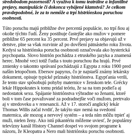
stredobodom pozornosti? A využíva k tomu teatrálne a infantilné
prejavy, manipulácie či dokonca vybájené klamstvá? Je celkom
pravdepodobné, že za to nemôže a trpí histriónskou poruchou
osobnosti.
Túto poruchu majú približne dve percentá populácie, no trpí ňou aj
okolie týchto ľudí. Ženy postihuje častejšie ako mužov v pomere
približne 65 percent ku 35 percent. Prvé prejavy sa objavujú už v
detstve, plne sa však rozvinie až po dovŕšení pätnásteho roku života.
Kedysi sa histriónska porucha osobnosti označovala ako hysterická
psychopatia. Slovo histrión pochádza z etruského jazyka a znamená
herec. Mnohé veci totiž ľudia s touto poruchou iba hrajú. Prvé
zmienky o takomto správaní pochádzajú z Egypta z roku 1900 pred
naším letopočtom. Ebersov papyrus, čo je najstarší známy lekársky
dokument, opisuje typické príznaky histriónstva. Egypťania verili,
že tento stav spôsobujú pohyby maternice v ženskom tele. Grécky
lekár Hippokrates k tomu pridal teóriu, že sa na tom podieľa aj
nedostatok sexu. Spájanie histriónstva výhradne so ženami, ktoré
boli v tom čase považované za podradnejšie voči mužom, pretrvalo
aj v stredoveku a v renesancii. Až v 17. storočí anglický lekár
Thomas Willis začal tvrdiť, že takýto stav nemá na svedomí
maternica, ale mozog a nervový systém – a teda ním môžu trpieť aj
muži, nielen ženy. Ako istú pikantériu môžeme uviesť, že populárny
televízny kanál History Channel dospel vo svojom programe k
názoru, že Kleopatra a Nero mali histriónsku poruchu osobnosti.