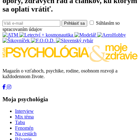
opory, zdravých rád a článkov, ku ktorým
sa oplatí vrátiť.
Súhlasím so
Prihlásiť sa
spracovaním údajov
Magazín o vzťahoch, psychike, rodine, osobnom rozvoji a
každodennom živote.
Moja psychológia
Interview
Mix téma
Tabu
Fenomén
Na cestách
Bývanie