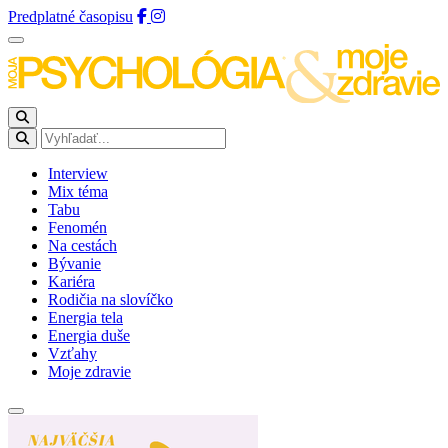
Predplatné časopisu
Interview
Mix téma
Tabu
Fenomén
Na cestách
Bývanie
Kariéra
Rodičia na slovíčko
Energia tela
Energia duše
Vzťahy
Moje zdravie