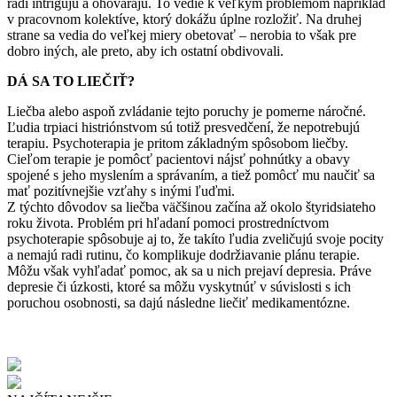
radi intrigujú a ohovárajú. To vedie k veľkým problémom napríklad
v pracovnom kolektíve, ktorý dokážu úplne rozložiť. Na druhej
strane sa vedia do veľkej miery obetovať – nerobia to však pre
dobro iných, ale preto, aby ich ostatní obdivovali.
DÁ SA TO LIEČIŤ?
Liečba alebo aspoň zvládanie tejto poruchy je pomerne náročné.
Ľudia trpiaci histriónstvom sú totiž presvedčení, že nepotrebujú
terapiu. Psychoterapia je pritom základným spôsobom liečby.
Cieľom terapie je pomôcť pacientovi nájsť pohnútky a obavy
spojené s jeho myslením a správaním, a tiež pomôcť mu naučiť sa
mať pozitívnejšie vzťahy s inými ľuďmi.
Z týchto dôvodov sa liečba väčšinou začína až okolo štyridsiateho
roku života. Problém pri hľadaní pomoci prostredníctvom
psychoterapie spôsobuje aj to, že takíto ľudia zveličujú svoje pocity
a nemajú radi rutinu, čo komplikuje dodržiavanie plánu terapie.
Môžu však vyhľadať pomoc, ak sa u nich prejaví depresia. Práve
depresie či úzkosti, ktoré sa môžu vyskytnúť v súvislosti s ich
poruchou osobnosti, sa dajú následne liečiť medikamentózne.