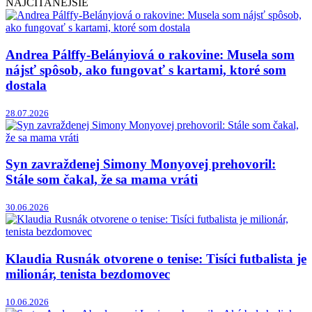
NAJČÍTANEJŠIE
Andrea Pálffy-Belányiová o rakovine: Musela som
nájsť spôsob, ako fungovať s kartami, ktoré som
dostala
28.07.2026
Syn zavraždenej Simony Monyovej prehovoril:
Stále som čakal, že sa mama vráti
30.06.2026
Klaudia Rusnák otvorene o tenise: Tisíci futbalista je
milionár, tenista bezdomovec
10.06.2026