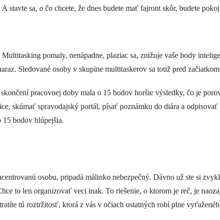
 stavte sa, o čo chcete, že dnes budete mať fajront skôr, budete pokoj
. Multitasking pomaly, nenápadne, plaziac sa, znižuje vaše body intel
naraz. Sledované osoby v skupine multitaskerov sa totiž pred začiatkom
skončení pracovnej doby mala o 15 bodov horšie výsledky, čo je porovn
e, skúmať spravodajský portál, písať poznámku do diára a odpisovať 
o 15 bodov hlúpejšia.
ntrovanú osobu, pripadá málinko nebezpečný. Dávno už ste si zvykli na
Chce to len organizovať veci inak. To riešenie, o ktorom je reč, je nao
ratíte tú roztržitosť, ktorá z vás v očiach ostatných robí plne vyťažené