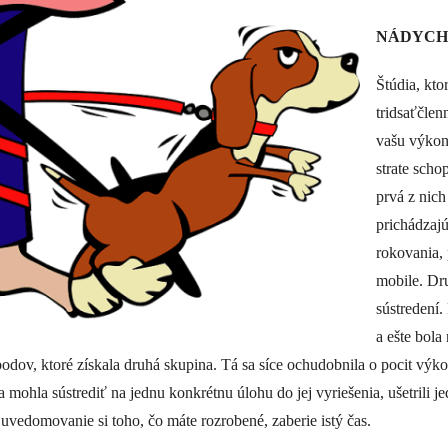
NÁDYCH. 
Štúdia, kto
tridsaťčlen
vašu výkon
strate scho
prvá z nich
prichádzajú
rokovania, 
mobile. Dr
sústredení.
a ešte bol
bodov, ktoré získala druhá skupina. Tá sa síce ochudobnila o pocit výk
ohla sústrediť na jednu konkrétnu úlohu do jej vyriešenia, ušetrili jed
 uvedomovanie si toho, čo máte rozrobené, zaberie istý čas.