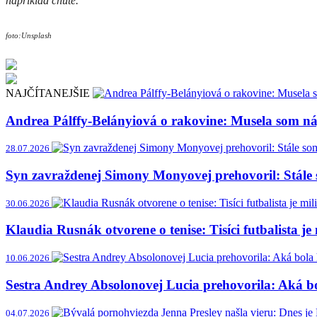
napríklad chute.
foto:Unsplash
NAJČÍTANEJŠIE
Andrea Pálffy-Belányiová o rakovine: Musela som náj
28.07.2026
Syn zavraždenej Simony Monyovej prehovoril: Stále 
30.06.2026
Klaudia Rusnák otvorene o tenise: Tisíci futbalista je
10.06.2026
Sestra Andrey Absolonovej Lucia prehovorila: Aká bol
04.07.2026