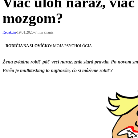
Viac úloh naraz, viac
mozgom?
Redakcia
•
19.01.2026
•
7 min čítania
RODIČIA NA SLOVÍČKO
/ MOJA PSYCHOLÓGIA
Žena zvládne robiť päť vecí naraz, znie stará pravda. Po novom sm
Prečo je multitasking to najhoršie, čo si môžeme robiť?