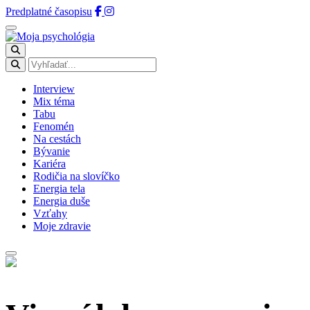
Predplatné časopisu
Interview
Mix téma
Tabu
Fenomén
Na cestách
Bývanie
Kariéra
Rodičia na slovíčko
Energia tela
Energia duše
Vzťahy
Moje zdravie