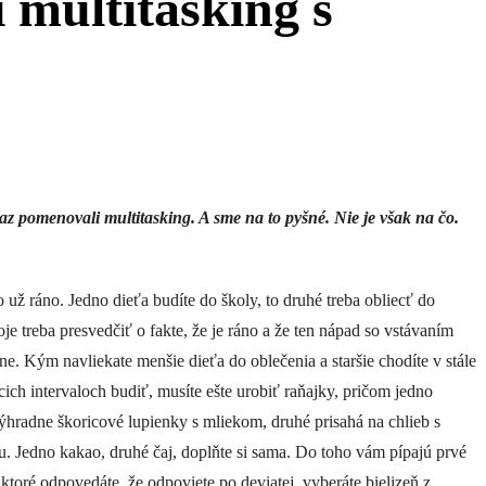
í multitasking s
z pomenovali multitasking. A sme na to pyšné. Nie je však na čo.
o už ráno. Jedno dieťa budíte do školy, to druhé treba obliecť do
je treba presvedčiť o fakte, že je ráno a že ten nápad so vstávaním
ne. Kým navliekate menšie dieťa do oblečenia a staršie chodíte v stále
cich intervaloch budiť, musíte ešte urobiť raňajky, pričom jedno
ýhradne škoricové lupienky s mliekom, druhé prisahá na chlieb s
. Jedno kakao, druhé čaj, doplňte si sama. Do toho vám pípajú prvé
 ktoré odpovedáte, že odpoviete po deviatej, vyberáte bielizeň z