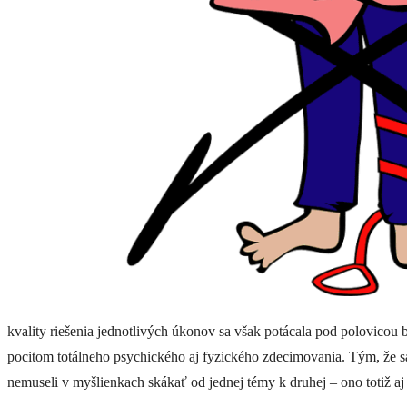
kvality riešenia jednotlivých úkonov sa však potácala pod polovicou 
pocitom totálneho psychického aj fyzického zdecimovania. Tým, že sa m
nemuseli v myšlienkach skákať od jednej témy k druhej – ono totiž aj