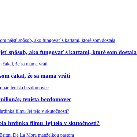
sť spôsob, ako fungovať s kartami, ktoré som dostala
som čakal, že sa mama vráti
 milionár, tenista bezdomovec
a hrdinka filmu Jej telo v skutočnosti?