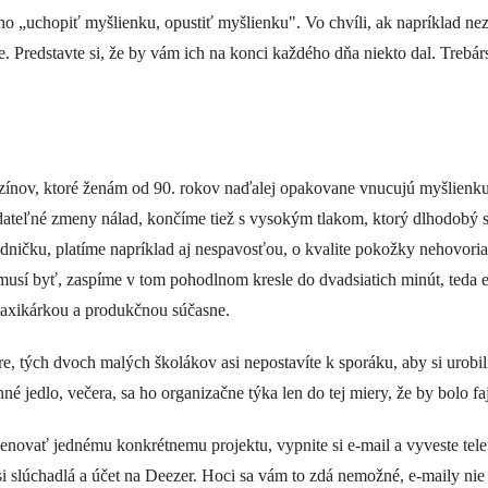
uchopiť myšlienku, opustiť myšlienku". Vo chvíli, ak napríklad nezaves
. Predstavte si, že by vám ich na konci každého dňa niekto dal. Trebárs 
nov, ktoré ženám od 90. rokov naďalej opakovane vnucujú myšlienku, 
ateľné zmeny nálad, končíme tiež s vysokým tlakom, ktorý dlhodobý st
dničku, platíme napríklad aj nespavosťou, o kvalite pokožky nehovori
a musí byť, zaspíme v tom pohodlnom kresle do dvadsiatich minút, teda
axikárkou a produkčnou súčasne.
re, tých dvoch malých školákov asi nepostavíte k sporáku, aby si urobil
né jedlo, večera, sa ho organizačne týka len do tej miery, že by bolo fa
enovať jednému konkrétnemu projektu, vypnite si e-mail a vyveste tele
te si slúchadlá a účet na Deezer. Hoci sa vám to zdá nemožné, e-maily ni