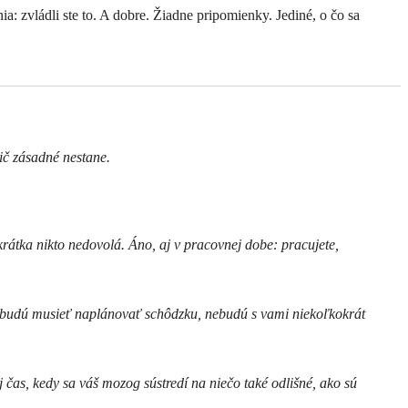
: zvládli ste to. A dobre. Žiadne pripomienky. Jediné, o čo sa
ič zásadné nestane.
skrátka nikto nedovolá. Áno, aj v pracovnej dobe: pracujete,
mi budú musieť naplánovať schôdzku, nebudú s vami niekoľkokrát
 čas, kedy sa váš mozog sústredí na niečo také odlišné, ako sú