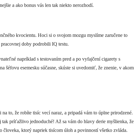
nejšie a ako bonus vás len tak niekto nerozhodí.
igenčného kvocientu. Hoci si o svojom mozgu myslíme zaručene to
 pracovnej doby podrobili IQ testu.
ateľné napríklad s testovaním pred a po vyfajčení cigarety s
na šéfovu esemesku súčasne, skúste si uvedomiť, že znenie, v akom
 to, že robíte tisíc vecí naraz, a pripadá vám to úplne prirodzené.
zaj tak príťažlivo jednoduché! Až sa vám do hlavy derie myšlienka, že
ho človeka, ktorý napriek tisícom úloh a povinností všetko zvláda.