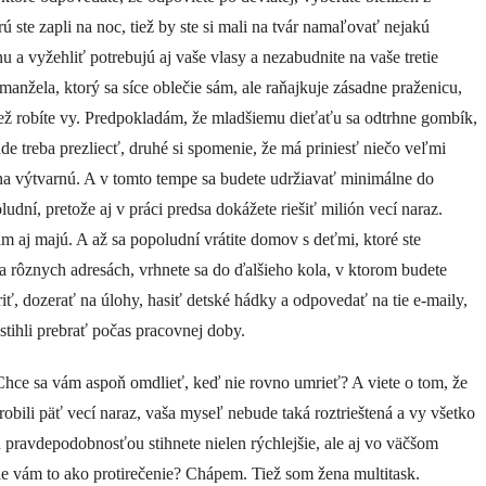
rú ste zapli na noc, tiež by ste si mali na tvár namaľovať nejakú
u a vyžehliť potrebujú aj vaše vlasy a nezabudnite na vaše tretie
 manžela, ktorý sa síce oblečie sám, ale raňajkuje zásadne praženicu,
iež robíte vy. Predpokladám, že mladšiemu dieťaťu sa odtrhne gombík,
de treba prezliecť, druhé si spomenie, že má priniesť niečo veľmi
 na výtvarnú. A v tomto tempe sa budete udržiavať minimálne do
oludní, pretože aj v práci predsa dokážete riešiť milión vecí naraz.
am aj majú. A až sa popoludní vrátite domov s deťmi, ktoré ste
a rôznych adresách, vrhnete sa do ďalšieho kola, v ktorom budete
riť, dozerať na úlohy, hasiť detské hádky a odpovedať na tie e-maily,
estihli prebrať počas pracovnej doby.
Chce sa vám aspoň omdlieť, keď nie rovno umrieť? A viete o tom, že
robili päť vecí naraz, vaša myseľ nebude taká roztrieštená a vy všetko
 pravdepodobnosťou stihnete nielen rýchlejšie, ale aj vo väčšom
ie vám to ako protirečenie? Chápem. Tiež som žena multitask.