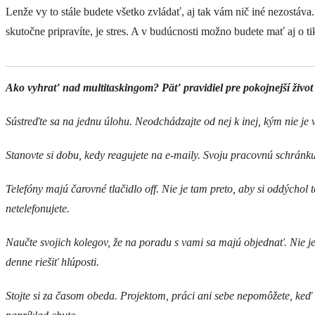
Lenže vy to stále budete všetko zvládať, aj tak vám nič iné nezostáv
skutočne pripravíte, je stres. A v budúcnosti možno budete mať aj o ti
Ako vyhrať nad multitaskingom? Päť pravidiel pre pokojnejší život
Sústreďte sa na jednu úlohu. Neodchádzajte od nej k inej, kým nie je
Stanovte si dobu, kedy reagujete na e-maily. Svoju pracovnú schránk
Telefóny majú čarovné tlačidlo off. Nie je tam preto, aby si oddýchol
netelefonujete.
Naučte svojich kolegov, že na poradu s vami sa majú objednať. Nie j
denne riešiť hlúposti.
Stojte si za časom obeda. Projektom, práci ani sebe nepomôžete, keď 