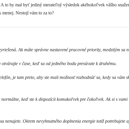
a. A to by mal byť jediný merateľný výsledok akéhokoľvek vášho snaženia
k menej. Nestojí vám to za to?
 vyriešená. Ak máte správne nastavené pracovné priority, medzitým sa n
u otvárajte v čase, keď sa od jedného bodu presúvate k druhému.
 telefón, je tam preto, aby ste mali možnosť rozhodnúť sa, kedy sa vám 
e normálne, keď ste k dispozícii komukoľvek pre čokoľvek. Ak si s va
sa nenajete. Okrem nevyhnutného doplnenia energie totiž potrebujete aj