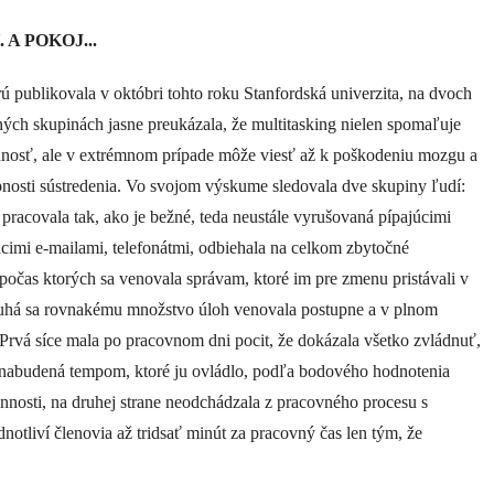
A POKOJ...
rú publikovala v októbri tohto roku Stanfordská univerzita, na dvoch
ných skupinách jasne preukázala, že multitasking nielen spomaľuje
nosť, ale v extrémnom prípade môže viesť až k poškodeniu mozgu a
pnosti sústredenia. Vo svojom výskume sledovala dve skupiny ľudí:
 pracovala tak, ako je bežné, teda neustále vyrušovaná pípajúcimi
cimi e-mailami, telefonátmi, odbiehala na celkom zbytočné
počas ktorých sa venovala správam, ktoré im pre zmenu pristávali v
uhá sa rovnakému množstvo úloh venovala postupne a v plnom
 Prvá síce mala po pracovnom dni pocit, že dokázala všetko zvládnuť,
a nabudená tempom, ktoré ju ovládlo, podľa bodového hodnotenia
onnosti, na druhej strane neodchádzala z pracovného procesu s
notliví členovia až tridsať minút za pracovný čas len tým, že