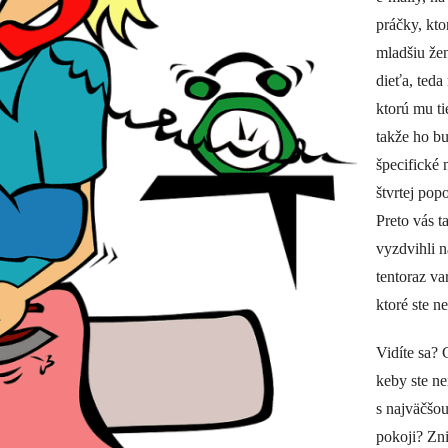
práčky, kto
mladšiu žen
dieťa, teda
ktorú mu t
takže ho bu
špecifické
štvrtej pop
Preto vás t
vyzdvihli n
tentoraz va
ktoré ste n
Vidíte sa? 
keby ste ne
s najväčšou
pokoji? Zn