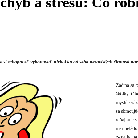
 chýb a stresu: Čo rob
e si schopnosť vykonávať niekoľko od seba nezávislých činností nara
Začína sa t
škôlky. Obo
myslíte váž
sa skracujú
raňajkuje v
marmeládou
e-maily, na