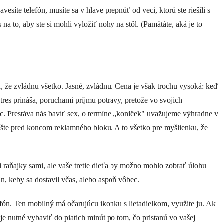
íte telefón, musíte sa v hlave prepnúť od veci, ktorú ste riešili s
na to, aby ste si mohli vyložiť nohy na stôl. (Pamätáte, aká je to
že zvládnu všetko. Jasné, zvládnu. Cena je však trochu vysoká: keď
res prináša, poruchami príjmu potravy, pretože vo svojich
ac. Prestáva nás baviť sex, o termíne „koníček" uvažujeme výhradne v
 ešte pred koncom reklamného bloku. A to všetko pre myšlienku, že
i raňajky sami, ale vaše tretie dieťa by možno mohlo zobrať úlohu
jn, keby sa dostavil včas, alebo aspoň vôbec.
fón. Ten mobilný má očarujúcu ikonku s lietadielkom, využite ju. Ak
e je nutné vybaviť do piatich minút po tom, čo pristanú vo vašej