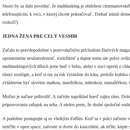
Skoro by sa dalo povedať, že multitasking je obdobou cimrmanovského „
telefonujúcim, k veci, v ktorej chcete pokračovať. Tridsať minút denne
rozkoš?)
JEDNA ŽENA PRE CELÝ VESMÍR
Začalo to pravdepodobne s porevolučným príchodom žiarivých magazí
opomenieme nesústredenosť, roztržitosť a dajme tomu nie práve ovlád
multitaskingových dňoch jeme buď v behu, alebo v noci opretá o chla
rámci zoológie, a keď si raz za rok vyrazíme do kina, pretože kultúr
zvládneme byť skvelou matkou, manželkou, milenkou, manažérkou, t
Možno je načase pribrzdiť. A začnite napríklad hneď zajtra ráno. Dob
pripravovania raňajok na seba. A nielen preto, že druhé spoločné rodin
A podobne postupujte aj so všetkým ďalším. Keď sa v práci začnete v
netrčíte v open space, zatvorte si dvere do kancelárie, ak trčíte, kúp