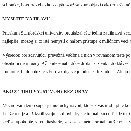
schránke, hovory vybavíte vzápätí – až sa vám objavia ako zmeškané. A
MYSLITE NA HLAVU
Prieskum Stanfordskej univerzity preukázal ešte jednu zaujímavú vec
najlepšie, mozog si to isté nemyslí o našom prístupe k miliónom vecí 
Výsledok bol zdrvujúci: prevažná väčšina z nich v rovnakom teste po 
obsahom marihuany. Až budete nabudúce drobiť sušienku do klávesnic
mu príde, bude totožné s tým, akoby ste ju odosielali zhúlená. Alebo 
AKO Z TOHO VYJSŤ VON? BEZ OBÁV
Možno vám tento super jednoduchý návod, ktorý z vás urobí plne konce
Lenže nie je a už kvôli svojmu zdraviu by ste to mali zmeniť. Ide to. 
keď sa upokojíte, z multitaskerky sa zase stanete normálnou ženou a st