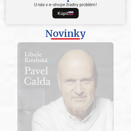
U nás v e-shope žiadny problém!
Kúpiť
Novinky