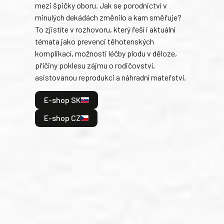
mezi špičky oboru. Jak se porodnictví v
svia
minulých dekádách změnilo a kam směřuje?
To zjistíte v rozhovoru, který řeší i aktuální
E
témata jako prevenci těhotenských
komplikací, možnosti léčby plodu v děloze,
příčiny poklesu zájmu o rodičovství,
asistovanou reprodukci a náhradní mateřství.
E-shop SK
E-shop CZ