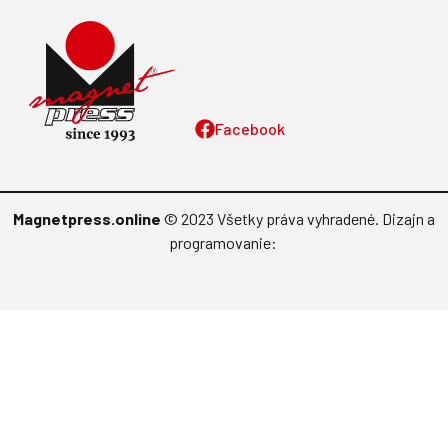
atm
Šikovníček
Letectví + kosmonautika
Moje zdravie
Modelář
Moja psychológia
AeroHobby
F.O.O.D.
Informácie
Vydavateľstvo
Predplatné
Archív
Inzercia
GDPR
Kontakty