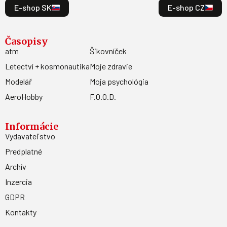
Odoberať
Kontakt
MAGNET PRESS, SLOVAKIA s.r.o. Šustekova 8, 851 04
Bratislava - Petržalka
sekretariat@press.sk
02/67 20 19 11
E-shop SK
E-shop CZ
Časopisy