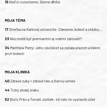
15
Keď si rozumieme, žijeme dlhšie
MOJA TÉMA
17
Streľba na Karlovej univerzite: Zdesenie, bolesť a otázky…
23
Ako mohli byť premiantmi aj vrahmi zároveň?
34
Matthew Perry: Jeho závislosť sa začala úrazom a liekmi
proti bolesti
MOJA KLINIKA
40
Zdravé zuby = zdravé telo a žiarivý úsmev
44
Tichý zlodej zraku
52
Boris Pršo a Tomáš Juríček: Ich telo im vystavilo účet