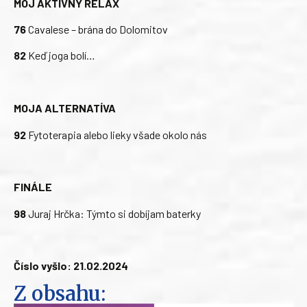
MÔJ AKTÍVNY RELAX
76
Cavalese – brána do Dolomitov
82
Keď joga bolí…
MOJA ALTERNATÍVA
92
Fytoterapia alebo lieky všade okolo nás
FINÁLE
98
Juraj Hrčka: Týmto si dobíjam baterky
Číslo vyšlo: 21.02.2024
Z obsahu: