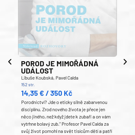
VI
RE
ZV
Zora
232 s
POROD JE MIMOŘÁDNÁ
24
UDÁLOST
Slov
Libuše Koubská, Pavel Calda
oblá
152 str.
znám
14,35 € / 350 Kč
trad
Porodnictví? Jde o eticky silně zabarvenou
350 
disciplínu. Zrod nového života je přece jen
a s 
něco jiného, než když jdete k zubaři a on vám
nen
vytrhne bolavý zub.“ Profesor Pavel Calda za
vian
svůj život pomohl na svět tisícům dětí a patří
najr