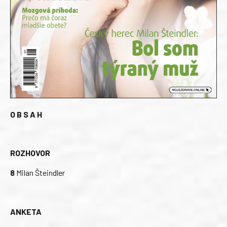
O B S A H
ROZHOVOR
8
Milan Šteindler
ANKETA