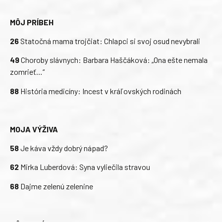
MÔJ PRÍBEH
26
Statočná mama trojčiat: Chlapci si svoj osud nevybrali
49
Choroby slávnych: Barbara Haščáková: „Ona ešte nemala
zomrieť…“
88
História medicíny: Incest v kráľovských rodinách
MOJA VÝŽIVA
58
Je káva vždy dobrý nápad?
62
Mirka Luberdová: Syna vyliečila stravou
68
Dajme zelenú zelenine