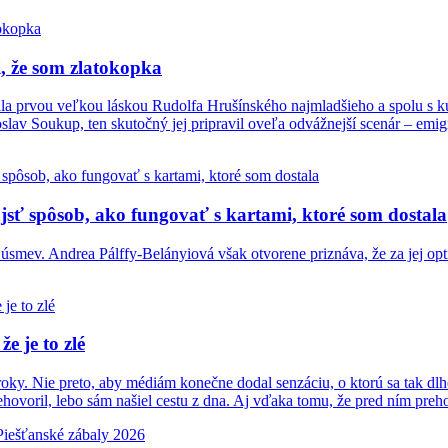
, že som zlatokopka
ala prvou veľkou láskou Rudolfa Hrušínského najmladšieho a spolu s
oslav Soukup, ten skutočný jej pripravil oveľa odvážnejší scenár – emigr
sť spôsob, ako fungovať s kartami, ktoré som dostala
 úsmev. Andrea Pálffy-Belányiová však otvorene priznáva, že za jej opt
e je to zlé
roky. Nie preto, aby médiám konečne dodal senzáciu, o ktorú sa tak dlho
ehovoril, lebo sám našiel cestu z dna. Aj vďaka tomu, že pred ním prehov