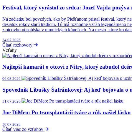
Festival, ktorý vyrástol zo srdca: Jozef Vajda pozýv
Na začiatku bol povzdych, ako by Piešťanom pristal festival, ktorý n
desiatok rokov starú tradíciu. Tú má rozhodne vzťah legendárneho he
z otcovho pôsobiska v nimnických kúpeľoch. Na mesto, ktoré im dalo
24.07.2026
Čítať rozhovory
Vzťahy
Najlepší kamarát o otcovi z Nitry, ktorý zabudol dcér
06.08.2026
Spovedník Libušky Šafránkovej: Aj keď bojovala o u
31.07.2026
Joe DiMeo: Po transplantácii tváre a rúk našiel lásku
30.07.2026
Čítať viac zo vzťahov