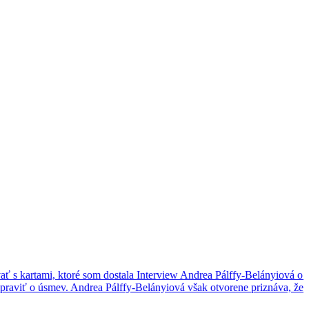
yiová o rakovine: Musela som nájsť spôsob, ako fungovať s kartami,
áva, že za jej optimizmom sa neskrýva život bez strachu, bolesti či