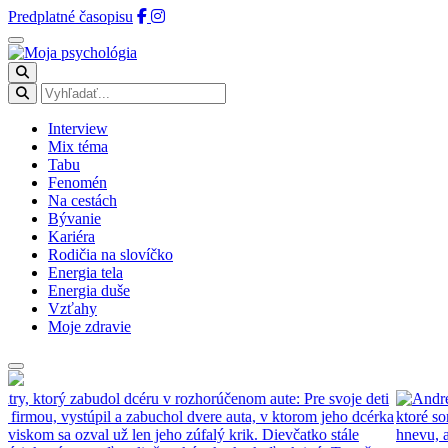
Predplatné časopisu
Interview
Mix téma
Tabu
Fenomén
Na cestách
Bývanie
Kariéra
Rodičia na slovíčko
Energia tela
Energia duše
Vzťahy
Moje zdravie
i
a
ktoré som dostala
Na televíznej obrazovke pôsobí, akoby ju život ned
hnevu, ale schopnosť znovu sa nadýchnuť a pokračovať.
Čítať viac