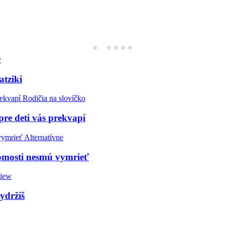
y
atziki
Rodičia na slovíčko
pre deti vás prekvapí
Alternatívne
domosti nesmú vymrieť
view
vydržíš