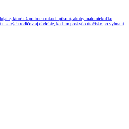
dujatie, ktoré už po troch rokoch pôsobí, akoby malo niekoľko
á u starých rodičov aj obdobie, keď im poskytlo útočisko po vyhnaní