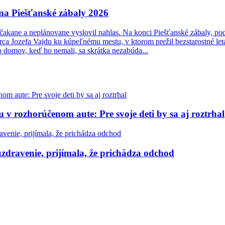
a na Piešťanské zábaly 2026
ečakane a neplánovane vyslovil nahlas. Na konci Piešťanské zábaly, po
rca Jozefa Vajdu ku kúpeľnému mestu, v ktorom prežil bezstarostné let
 domov, keď ho nemali, sa skrátka nezabúda...
u v rozhorúčenom aute: Pre svoje deti by sa aj roztrhal
zdravenie, prijímala, že prichádza odchod