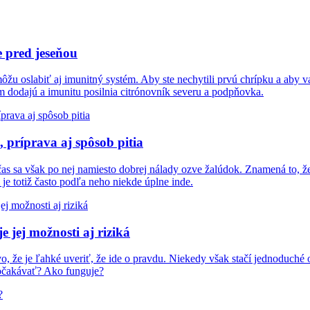
e pred jeseňou
žu oslabiť aj imunitný systém. Aby ste nechytili prvú chrípku a aby vaše
m dodajú a imunitu posilnia citrónovník severu a podpňovka.
príprava aj spôsob pitia
as sa však po nej namiesto dobrej nálady ozve žalúdok. Znamená to, ž
je totiž často podľa neho niekde úplne inde.
 jej možnosti aj riziká
, že je ľahké uveriť, že ide o pravdu. Niekedy však stačí jednoduché ov
očakávať? Ako funguje?