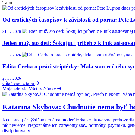
Tabu
Od erotických časopisov k závislosti od porna: Pet
31.07.2026
Jeden muž, sto detí: Šokujúci príbeh z kliník asistov
30.07.2026
Edita Cerha o práci striptérky: Mala som ročného sy
28.07.2026
Čítať viac z tabu
Moje zdravie
Všetky články
Katarína Skybová: Chudnutie nemá byť bo
Keď pred pár týždňami známa moderátorka kontroverzne prehovorila o 
nič nevieme. Nepoznáme ich zdravotný stav, hormóny, psychiku, genetiku
disciplinovaný.