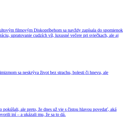
 kultovým filmovým Diskopríbehom sa navždy zapísala do spomienok
áciu, upratovanie cudzích víl, luxusné večere pri sviečkach, ale aj
imizmom sa neskrýva život bez strachu, bolesti či hnevu, ale
 pokúšali, ale preto, že dnes už vie s čistou hlavou povedať, aká
orili iní – a ukázali mu, že sa to dá.