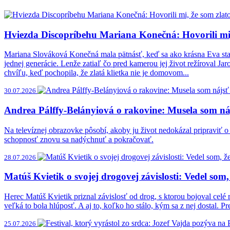
Hviezda Discopríbehu Mariana Konečná: Hovorili mi
Mariana Slováková Konečná mala pätnásť, keď sa ako krásna Eva st
jednej generácie. Lenže zatiaľ čo pred kamerou jej život režíroval Jar
chvíľu, keď pochopila, že zlatá klietka nie je domovom...
30.07.2026
Andrea Pálffy-Belányiová o rakovine: Musela som náj
Na televíznej obrazovke pôsobí, akoby ju život nedokázal pripraviť o
schopnosť znovu sa nadýchnuť a pokračovať.
28.07.2026
Matúš Kvietik o svojej drogovej závislosti: Vedel som, ž
Herec Matúš Kvietik priznal závislosť od drog, s ktorou bojoval celé 
veľká to bola hlúposť. A aj to, koľko ho stálo, kým sa z nej dostal. Pr
25.07.2026