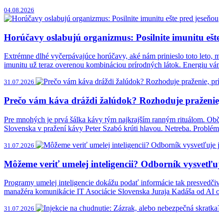
04.08.2026
Horúčavy oslabujú organizmus: Posilnite imunitu ešt
Extrémne dlhé vyčerpávajúce horúčavy, aké nám prinieslo toto leto, mô
imunitu už teraz overenou kombináciou prírodných látok. Energiu vá
31.07.2026
Prečo vám káva dráždi žalúdok? Rozhoduje praženie, 
Pre mnohých je prvá šálka kávy tým najkrajším ranným rituálom. Obč
Slovenska v pražení kávy Peter Szabó krúti hlavou. Netreba. Problém 
31.07.2026
Môžeme veriť umelej inteligencii? Odborník vysvetľuje
Programy umelej inteligencie dokážu podať informácie tak presvedčivo
manažéra komunikácie IT Asociácie Slovenska Juraja Kadáša od AI 
31.07.2026