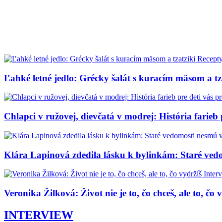
Recept
Ľahké letné jedlo: Grécky šalát s kuracím mäsom a tz
Chlapci v ružovej, dievčatá v modrej: História farieb 
Klára Lapinová zdedila lásku k bylinkám: Staré ve
Inter
Veronika Žilková: Život nie je to, čo chceš, ale to, čo 
INTERVIEW