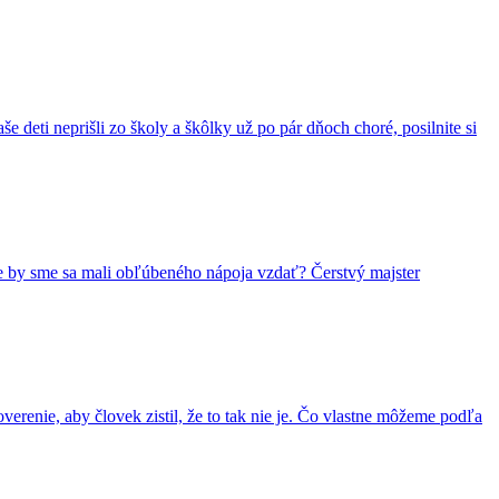
 deti neprišli zo školy a škôlky už po pár dňoch choré, posilnite si
e by sme sa mali obľúbeného nápoja vzdať? Čerstvý majster
erenie, aby človek zistil, že to tak nie je. Čo vlastne môžeme podľa