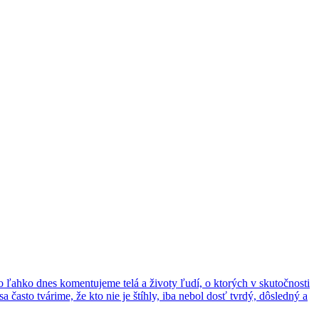
 ľahko dnes komentujeme telá a životy ľudí, o ktorých v skutočnosti
 často tvárime, že kto nie je štíhly, iba nebol dosť tvrdý, dôsledný a