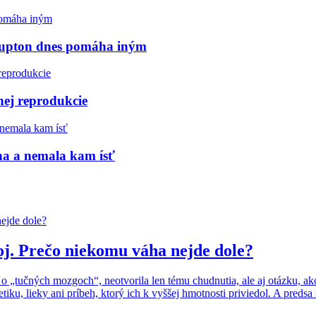
e Lupton dnes pomáha iným
anej reprodukcie
na a nemala kam ísť
j. Prečo niekomu váha nejde dole?
„tučných mozgoch“, neotvorila len tému chudnutia, ale aj otázku, ako
, lieky ani príbeh, ktorý ich k vyššej hmotnosti priviedol. A predsa sa