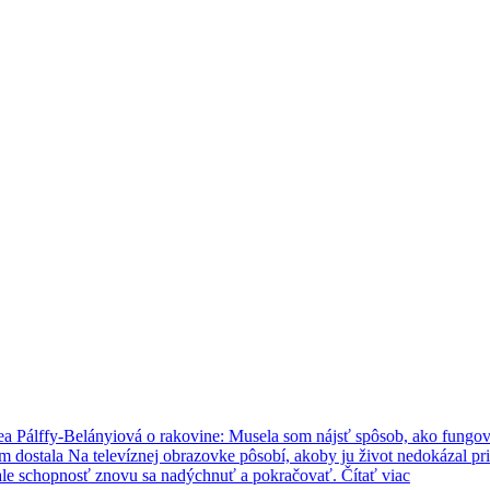
Interview
Andrea Pálffy-Belán
okázal pripraviť o úsmev. Andrea Pálffy-Belányiová však otvorene prizn