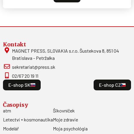
Kontakt
MAGNET PRESS, SLOVAKIA s.r.o. Šustekova 8, 851 04
Bratislava - Petržalka
sekretariat@press.sk
02/67 20 19 11
E-shop SK
E-shop CZ
Časopisy
atm
Šikovníček
Letectví + kosmonautika
Moje zdravie
Modelář
Moja psychológia