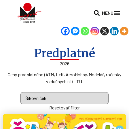
MENU
Predplatné
2026
Ceny pradplatného (ATM, L+K, AeroHobby, Modelář, ročenky
vzdušných síl) –
TU
.
Resetovať filter