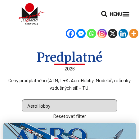
MENU
Predplatné
2026
Ceny pradplatného (ATM, L+K, AeroHobby, Modelář, ročenky
vzdušných síl) –
TU
.
Resetovať filter