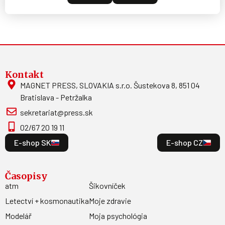
Kontakt
MAGNET PRESS, SLOVAKIA s.r.o. Šustekova 8, 851 04
Bratislava - Petržalka
sekretariat@press.sk
02/67 20 19 11
E-shop SK
E-shop CZ
Časopisy
atm
Šikovníček
Letectví + kosmonautika
Moje zdravie
Modelář
Moja psychológia